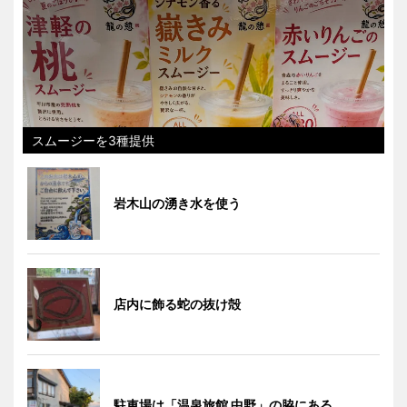
スムージーを3種提供
岩木山の湧き水を使う
店内に飾る蛇の抜け殻
駐車場は「温泉旅館 中野」の脇にある