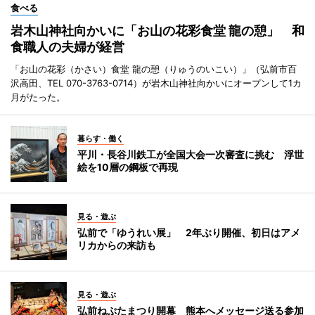
食べる
岩木山神社向かいに「お山の花彩食堂 龍の憩」 和
食職人の夫婦が経営
「お山の花彩（かさい）食堂 龍の憩（りゅうのいこい）」（弘前市百
沢高田、TEL 070-3763-0714）が岩木山神社向かいにオープンして1カ
月がたった。
暮らす・働く
平川・長谷川鉄工が全国大会一次審査に挑む 浮世
絵を10層の鋼板で再現
見る・遊ぶ
弘前で「ゆうれい展」 2年ぶり開催、初日はアメ
リカからの来訪も
見る・遊ぶ
弘前ねぷたまつり開幕 熊本へメッセージ送る参加