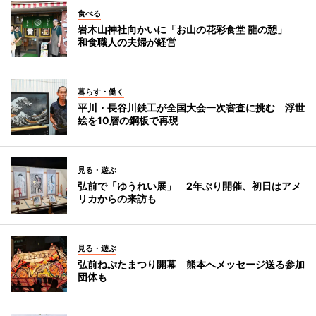
食べる
岩木山神社向かいに「お山の花彩食堂 龍の憩」
和食職人の夫婦が経営
暮らす・働く
平川・長谷川鉄工が全国大会一次審査に挑む 浮世
絵を10層の鋼板で再現
見る・遊ぶ
弘前で「ゆうれい展」 2年ぶり開催、初日はアメ
リカからの来訪も
見る・遊ぶ
弘前ねぷたまつり開幕 熊本へメッセージ送る参加
団体も