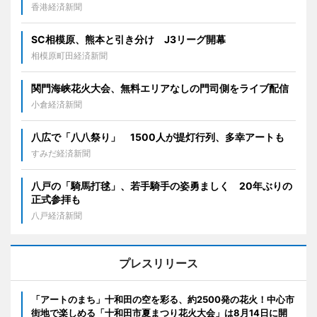
香港経済新聞
SC相模原、熊本と引き分け J3リーグ開幕
相模原町田経済新聞
関門海峡花火大会、無料エリアなしの門司側をライブ配信
小倉経済新聞
八広で「八八祭り」 1500人が提灯行列、多幸アートも
すみだ経済新聞
八戸の「騎馬打毬」、若手騎手の姿勇ましく 20年ぶりの
正式参拝も
八戸経済新聞
プレスリリース
「アートのまち」十和田の空を彩る、約2500発の花火！中心市
街地で楽しめる「十和田市夏まつり花火大会」は8月14日に開