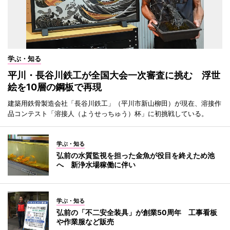
学ぶ・知る
平川・長谷川鉄工が全国大会一次審査に挑む 浮世
絵を10層の鋼板で再現
建築用鉄骨製造会社「長谷川鉄工」（平川市新山柳田）が現在、溶接作
品コンテスト「溶接人（ようせっちゅう）杯」に初挑戦している。
学ぶ・知る
弘前の水質監視を担った金魚が役目を終えため池
へ 新浄水場稼働に伴い
学ぶ・知る
弘前の「不二安全装具」が創業50周年 工事看板
や作業服など販売