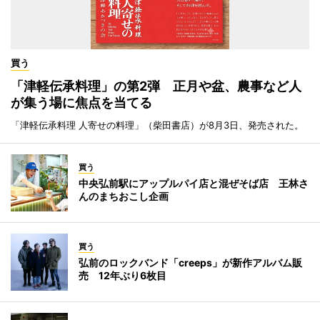
買う
「津軽伝承料理」の第2弾 正月や盆、農事など人
が集う場に焦点を当てる
「津軽伝承料理 人寄せの料理」（柴田書店）が8月3日、発売された。
買う
中央弘前駅にアップルパイ店と混ぜそば店 王林さ
んのまちおこし企画
買う
弘前のロックバンド「creeps」が新作アルバム販
売 12年ぶり6枚目