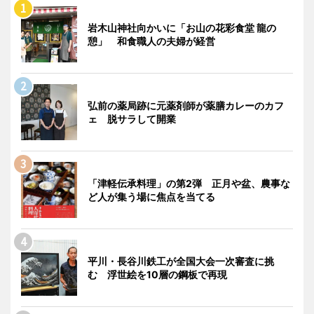
岩木山神社向かいに「お山の花彩食堂 龍の
憩」 和食職人の夫婦が経営
弘前の薬局跡に元薬剤師が薬膳カレーのカフ
ェ 脱サラして開業
「津軽伝承料理」の第2弾 正月や盆、農事な
ど人が集う場に焦点を当てる
平川・長谷川鉄工が全国大会一次審査に挑
む 浮世絵を10層の鋼板で再現