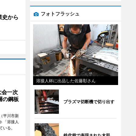
フォトフラッシュ
業史から
溶接人杯に出品した佐藤彰さん
大会一次
層の鋼板
プラズマ切断機で切り出す
（平川市新
ト「溶接人
ている。
鉄盆栽で表現された木肌