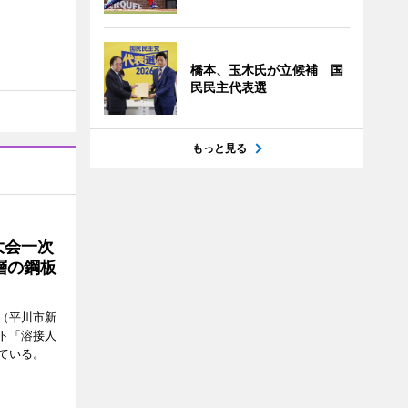
橋本、玉木氏が立候補 国
民民主代表選
もっと見る
大会一次
層の鋼板
（平川市新
ト「溶接人
ている。