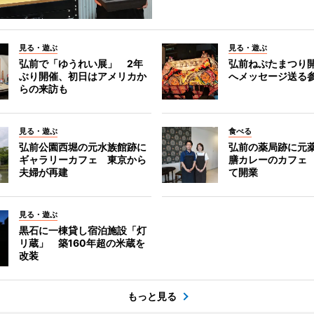
見る・遊ぶ
見る・遊ぶ
弘前で「ゆうれい展」 2年
弘前ねぷたまつり
ぶり開催、初日はアメリカか
へメッセージ送る
らの来訪も
見る・遊ぶ
食べる
弘前公園西堀の元水族館跡に
弘前の薬局跡に元
ギャラリーカフェ 東京から
膳カレーのカフェ
夫婦が再建
て開業
見る・遊ぶ
黒石に一棟貸し宿泊施設「灯
リ蔵」 築160年超の米蔵を
改装
もっと見る