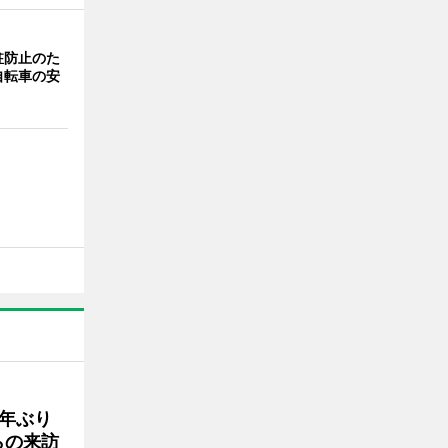
駐防止のた
自転車の安
年ぶり
らの来訪