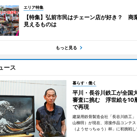
エリア特集
【特集】弘前市民はチェーン店が好き？ 商
見えるものは
もっと見る
ュース
暮らす・働く
平川・長谷川鉄工が全国
審査に挑む 浮世絵を10
で再現
建築用鉄骨製造会社「長谷川鉄工」
山柳田）が現在、溶接作品コンテス
（ようせっちゅう）杯」に初挑戦し