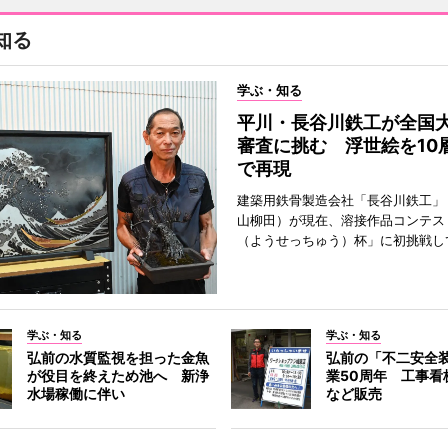
知る
学ぶ・知る
平川・長谷川鉄工が全国
審査に挑む 浮世絵を10
で再現
建築用鉄骨製造会社「長谷川鉄工」
山柳田）が現在、溶接作品コンテス
（ようせっちゅう）杯」に初挑戦し
学ぶ・知る
学ぶ・知る
弘前の水質監視を担った金魚
弘前の「不二安全
が役目を終えため池へ 新浄
業50周年 工事看
水場稼働に伴い
など販売