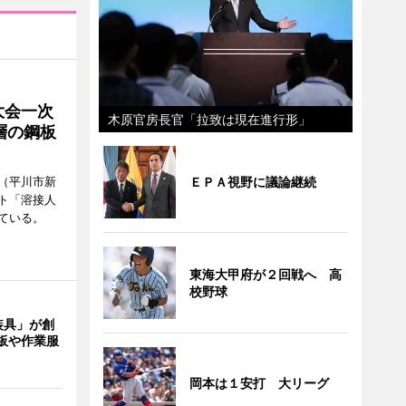
大会一次
木原官房長官「拉致は現在進行形」
層の鋼板
ＥＰＡ視野に議論継続
（平川市新
ト「溶接人
ている。
東海大甲府が２回戦へ 高
校野球
装具」が創
板や作業服
岡本は１安打 大リーグ