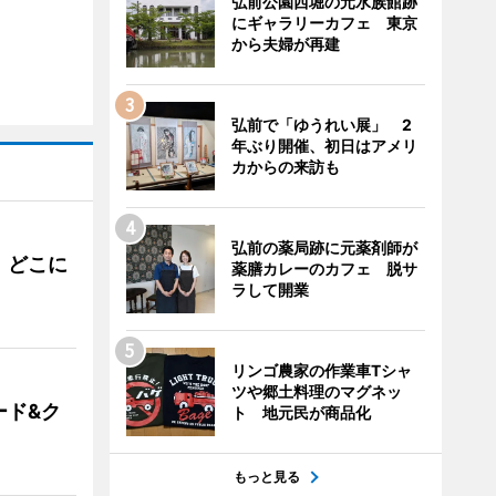
弘前公園西堀の元水族館跡
にギャラリーカフェ 東京
から夫婦が再建
弘前で「ゆうれい展」 2
年ぶり開催、初日はアメリ
カからの来訪も
弘前の薬局跡に元薬剤師が
。どこに
薬膳カレーのカフェ 脱サ
ラして開業
リンゴ農家の作業車Tシャ
ツや郷土料理のマグネッ
ード&ク
ト 地元民が商品化
もっと見る