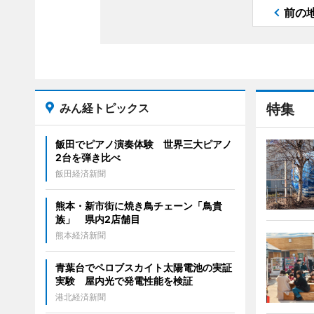
前の
みん経トピックス
特集
飯田でピアノ演奏体験 世界三大ピアノ
2台を弾き比べ
飯田経済新聞
熊本・新市街に焼き鳥チェーン「鳥貴
族」 県内2店舗目
熊本経済新聞
青葉台でペロブスカイト太陽電池の実証
実験 屋内光で発電性能を検証
港北経済新聞