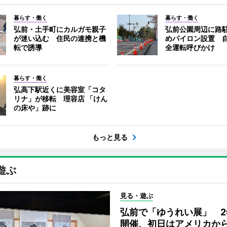
暮らす・働く
暮らす・働く
弘前・土手町にカルガモ親子
弘前公園周辺に路
が迷い込む 住民の連携と機
めパイロン設置 
転で誘導
全運転呼びかけ
暮らす・働く
弘高下駅近くに美容室「コタ
リナ」が移転 理容店 「けん
の床や」跡に
もっと見る
遊ぶ
見る・遊ぶ
弘前で「ゆうれい展」 2
開催、初日はアメリカか