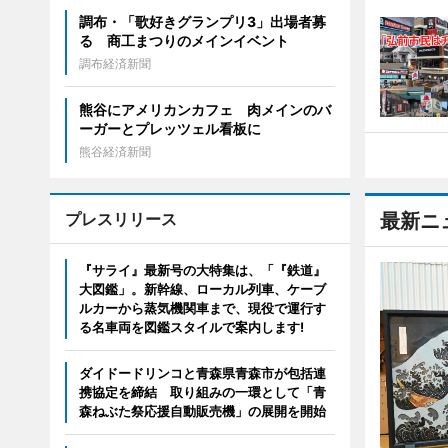
調布・「歌好きグランプリ3」出場者募
る 商工まつりのメインイベント
調布経済新聞
熊谷にアメリカンカフェ 肉メインのバ
ーガーとプレッツェル看板に
熊谷経済新聞
プレスリリース
最新ニ
『サライ』最新号の大特集は、「『鉄道』
大図鑑」。新幹線、ローカル列車、ケーブ
ルカーから蒸気機関車まで、現役で運行す
る名車両を図鑑スタイルで案内します!
ダイドードリンコと青森県青森市が包括連
携協定を締結 取り組みの一環として「青
森ねぶた祭応援自動販売機」の展開を開始