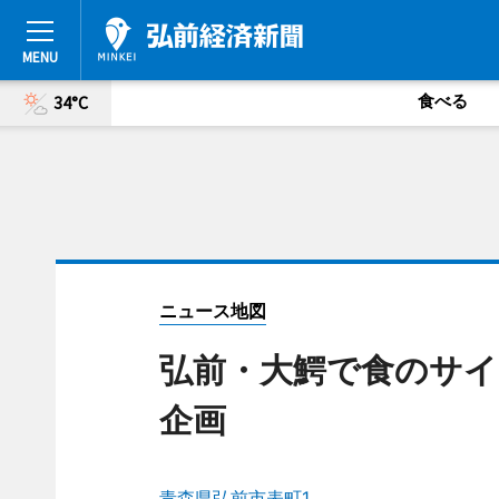
食べる
34°C
ニュース地図
弘前・大鰐で食のサイ
企画
青森県弘前市表町1