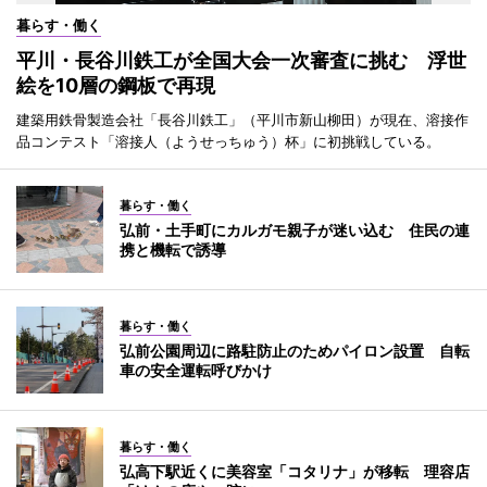
暮らす・働く
平川・長谷川鉄工が全国大会一次審査に挑む 浮世
絵を10層の鋼板で再現
建築用鉄骨製造会社「長谷川鉄工」（平川市新山柳田）が現在、溶接作
品コンテスト「溶接人（ようせっちゅう）杯」に初挑戦している。
暮らす・働く
弘前・土手町にカルガモ親子が迷い込む 住民の連
携と機転で誘導
暮らす・働く
弘前公園周辺に路駐防止のためパイロン設置 自転
車の安全運転呼びかけ
暮らす・働く
弘高下駅近くに美容室「コタリナ」が移転 理容店