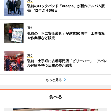
買う
弘前のロックバンド「creeps」が新作アルバム販
売 12年ぶり6枚目
買う
弘前の「不二安全装具」が創業50周年 工事看板
や作業服など販売
買う
弘前・土手町に古着専門店「ビリーバー」 アパレ
ル経験を持つ店主の夢が結実
もっと見る
食べる