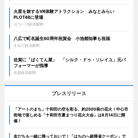
火星を旅するVR体験アトラクション みなとみらい
PLOT48に登場
ヨコハマ経済新聞
八広で町名誕生60周年祝賀会 小池都知事も祝福
すみだ経済新聞
佐賀に「ばくてん屋」 「シルク・ドゥ・ソレイユ」元パ
フォーマーが指導
佐賀経済新聞
プレスリリース
「アートのまち」十和田の空を彩る、約2500発の花火！中心市
街地で楽しめる「十和田市夏まつり花火大会」は8月14日に開
催！
友だちも一緒に帰っておいで！「はちのへ超帰省クーポン」で