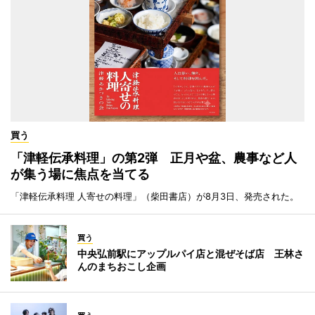
買う
「津軽伝承料理」の第2弾 正月や盆、農事など人
が集う場に焦点を当てる
「津軽伝承料理 人寄せの料理」（柴田書店）が8月3日、発売された。
買う
中央弘前駅にアップルパイ店と混ぜそば店 王林さ
んのまちおこし企画