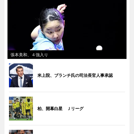
張本美和、４強入り
米上院、ブランチ氏の司法長官人事承認
柏、開幕白星 Ｊリーグ