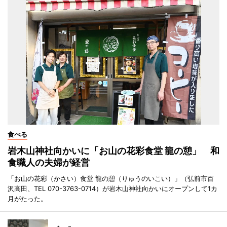
食べる
岩木山神社向かいに「お山の花彩食堂 龍の憩」 和
食職人の夫婦が経営
「お山の花彩（かさい）食堂 龍の憩（りゅうのいこい）」（弘前市百
沢高田、TEL 070-3763-0714）が岩木山神社向かいにオープンして1カ
月がたった。