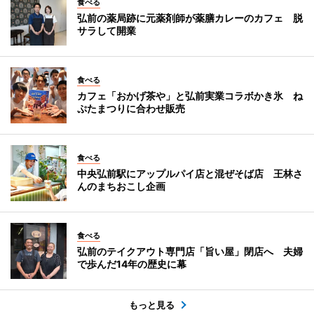
食べる
弘前の薬局跡に元薬剤師が薬膳カレーのカフェ 脱
サラして開業
食べる
カフェ「おかげ茶や」と弘前実業コラボかき氷 ね
ぷたまつりに合わせ販売
食べる
中央弘前駅にアップルパイ店と混ぜそば店 王林さ
んのまちおこし企画
食べる
弘前のテイクアウト専門店「旨い屋」閉店へ 夫婦
で歩んだ14年の歴史に幕
もっと見る