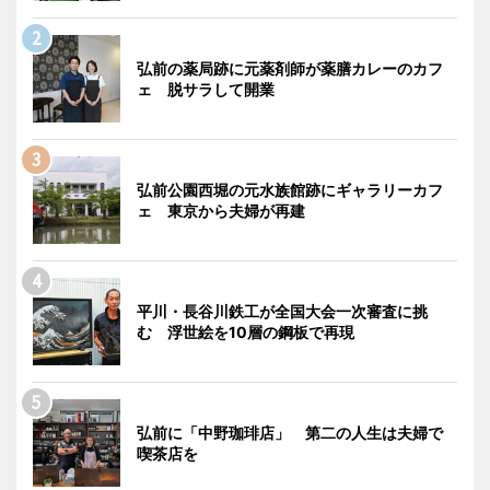
弘前の薬局跡に元薬剤師が薬膳カレーのカフ
ェ 脱サラして開業
弘前公園西堀の元水族館跡にギャラリーカフ
ェ 東京から夫婦が再建
平川・長谷川鉄工が全国大会一次審査に挑
む 浮世絵を10層の鋼板で再現
弘前に「中野珈琲店」 第二の人生は夫婦で
喫茶店を