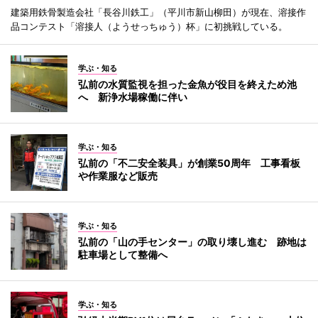
建築用鉄骨製造会社「長谷川鉄工」（平川市新山柳田）が現在、溶接作
品コンテスト「溶接人（ようせっちゅう）杯」に初挑戦している。
学ぶ・知る
弘前の水質監視を担った金魚が役目を終えため池
へ 新浄水場稼働に伴い
学ぶ・知る
弘前の「不二安全装具」が創業50周年 工事看板
や作業服など販売
学ぶ・知る
弘前の「山の手センター」の取り壊し進む 跡地は
駐車場として整備へ
学ぶ・知る