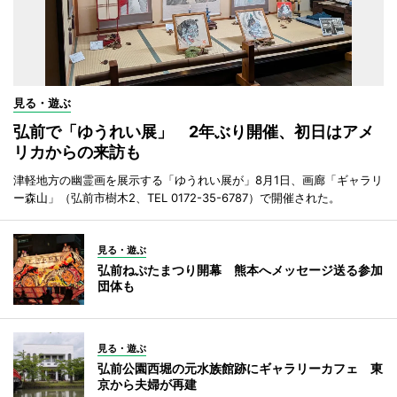
見る・遊ぶ
弘前で「ゆうれい展」 2年ぶり開催、初日はアメ
リカからの来訪も
津軽地方の幽霊画を展示する「ゆうれい展が」8月1日、画廊「ギャラリ
ー森山」（弘前市樹木2、TEL 0172-35-6787）で開催された。
見る・遊ぶ
弘前ねぷたまつり開幕 熊本へメッセージ送る参加
団体も
見る・遊ぶ
弘前公園西堀の元水族館跡にギャラリーカフェ 東
京から夫婦が再建