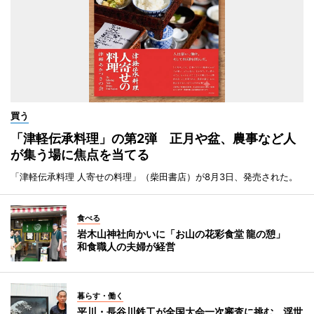
買う
「津軽伝承料理」の第2弾 正月や盆、農事など人
が集う場に焦点を当てる
「津軽伝承料理 人寄せの料理」（柴田書店）が8月3日、発売された。
食べる
岩木山神社向かいに「お山の花彩食堂 龍の憩」
和食職人の夫婦が経営
暮らす・働く
平川・長谷川鉄工が全国大会一次審査に挑む 浮世