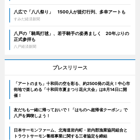
八広で「八八祭り」 1500人が提灯行列、多幸アートも
すみだ経済新聞
八戸の「騎馬打毬」、若手騎手の姿勇ましく 20年ぶりの
正式参拝も
八戸経済新聞
プレスリリース
「アートのまち」十和田の空を彩る、約2500発の花火！中心市
街地で楽しめる「十和田市夏まつり花火大会」は8月14日に開
催！
友だちも一緒に帰っておいで！「はちのへ超帰省クーポン」で
八戸を満喫しよう！
日本サーモンファーム、北海道岩内町・岩内郡漁業協同組合と
トラウトサーモン養殖事業に関する三者協定を締結