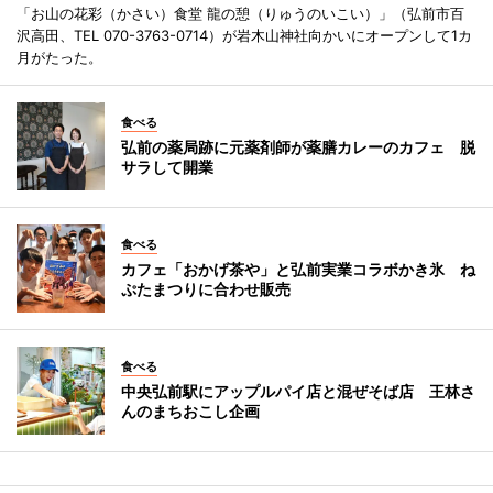
「お山の花彩（かさい）食堂 龍の憩（りゅうのいこい）」（弘前市百
沢高田、TEL 070-3763-0714）が岩木山神社向かいにオープンして1カ
月がたった。
食べる
弘前の薬局跡に元薬剤師が薬膳カレーのカフェ 脱
サラして開業
食べる
カフェ「おかげ茶や」と弘前実業コラボかき氷 ね
ぷたまつりに合わせ販売
食べる
中央弘前駅にアップルパイ店と混ぜそば店 王林さ
んのまちおこし企画