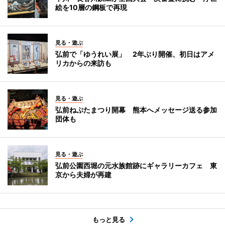
絵を10層の鋼板で再現
見る・遊ぶ
弘前で「ゆうれい展」 2年ぶり開催、初日はアメ
リカからの来訪も
見る・遊ぶ
弘前ねぷたまつり開幕 熊本へメッセージ送る参加
団体も
見る・遊ぶ
弘前公園西堀の元水族館跡にギャラリーカフェ 東
京から夫婦が再建
もっと見る