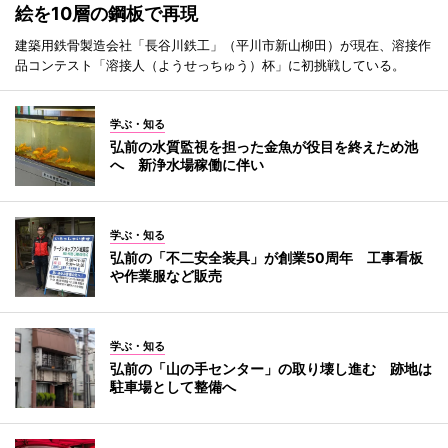
絵を10層の鋼板で再現
建築用鉄骨製造会社「長谷川鉄工」（平川市新山柳田）が現在、溶接作
品コンテスト「溶接人（ようせっちゅう）杯」に初挑戦している。
学ぶ・知る
弘前の水質監視を担った金魚が役目を終えため池
へ 新浄水場稼働に伴い
学ぶ・知る
弘前の「不二安全装具」が創業50周年 工事看板
や作業服など販売
学ぶ・知る
弘前の「山の手センター」の取り壊し進む 跡地は
駐車場として整備へ