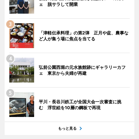
ェ 脱サラして開業
「津軽伝承料理」の第2弾 正月や盆、農事な
ど人が集う場に焦点を当てる
弘前公園西堀の元水族館跡にギャラリーカフ
ェ 東京から夫婦が再建
平川・長谷川鉄工が全国大会一次審査に挑
む 浮世絵を10層の鋼板で再現
もっと見る