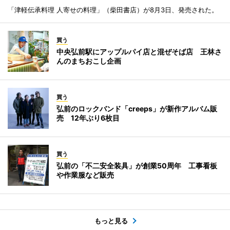
「津軽伝承料理 人寄せの料理」（柴田書店）が8月3日、発売された。
買う
中央弘前駅にアップルパイ店と混ぜそば店 王林さ
んのまちおこし企画
買う
弘前のロックバンド「creeps」が新作アルバム販
売 12年ぶり6枚目
買う
弘前の「不二安全装具」が創業50周年 工事看板
や作業服など販売
もっと見る