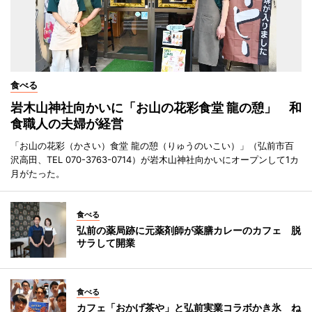
食べる
岩木山神社向かいに「お山の花彩食堂 龍の憩」 和
食職人の夫婦が経営
「お山の花彩（かさい）食堂 龍の憩（りゅうのいこい）」（弘前市百
沢高田、TEL 070-3763-0714）が岩木山神社向かいにオープンして1カ
月がたった。
食べる
弘前の薬局跡に元薬剤師が薬膳カレーのカフェ 脱
サラして開業
食べる
カフェ「おかげ茶や」と弘前実業コラボかき氷 ね