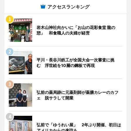
アクセスランキング
岩木山神社向かいに「お山の花彩食堂 龍の
憩」 和食職人の夫婦が経営
平川・長谷川鉄工が全国大会一次審査に挑
む 浮世絵を10層の鋼板で再現
弘前の薬局跡に元薬剤師が薬膳カレーのカフ
ェ 脱サラして開業
弘前で「ゆうれい展」 2年ぶり開催、初日は
アメリカからの来訪も