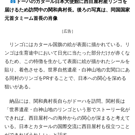
ドーハのカタール日本大使館に西目屋村産リンゴを
届けるため訪問中の関和典村長。後ろの写真は、同国国家
元首タミーム首長の肖像
［広告］
リンゴにはカタール国旗の絵が表面に描かれている。リ
ンゴは生育途中において日光に当たった部分だけが赤くな
るため、この特徴を生かして表面に絵が描かれたシールを
貼り、着色させる。世界自然遺産・白神山地の玄関口にあ
る同村のリンゴをPRすることで、日本への関心を深める
狙いがある。
納品には、関和典村長自らがドーハを訪問。関村長は
「世界遺産・白神山地のリンゴという形でストーリー化が
できれば、西目屋村への海外からの関心が深まると考えて
いる。日本とカタールの国際交流に西目屋村も役立つこと
ができればうれしい」と話す。