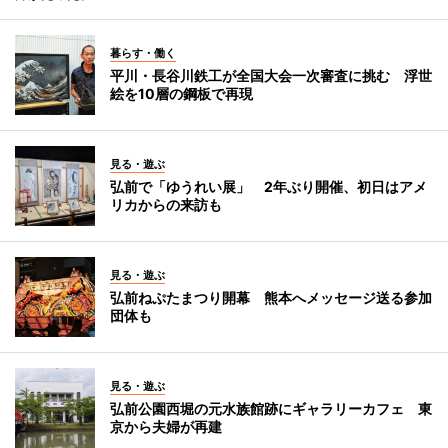
暮らす・働く
平川・長谷川鉄工が全国大会一次審査に挑む 浮世
絵を10層の鋼板で再現
見る・遊ぶ
弘前で「ゆうれい展」 2年ぶり開催、初日はアメ
リカからの来訪も
見る・遊ぶ
弘前ねぷたまつり開幕 熊本へメッセージ送る参加
団体も
見る・遊ぶ
弘前公園西堀の元水族館跡にギャラリーカフェ 東
京から夫婦が再建