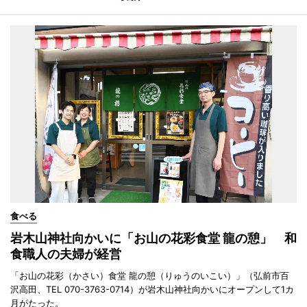
食べる
岩木山神社向かいに「お山の花彩食堂 龍の憩」 和
食職人の夫婦が経営
「お山の花彩（かさい）食堂 龍の憩（りゅうのいこい）」（弘前市百
沢高田、TEL 070-3763-0714）が岩木山神社向かいにオープンして1カ
月がたった。