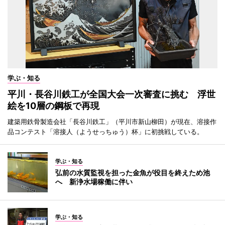
学ぶ・知る
平川・長谷川鉄工が全国大会一次審査に挑む 浮世
絵を10層の鋼板で再現
建築用鉄骨製造会社「長谷川鉄工」（平川市新山柳田）が現在、溶接作
品コンテスト「溶接人（ようせっちゅう）杯」に初挑戦している。
学ぶ・知る
弘前の水質監視を担った金魚が役目を終えため池
へ 新浄水場稼働に伴い
学ぶ・知る