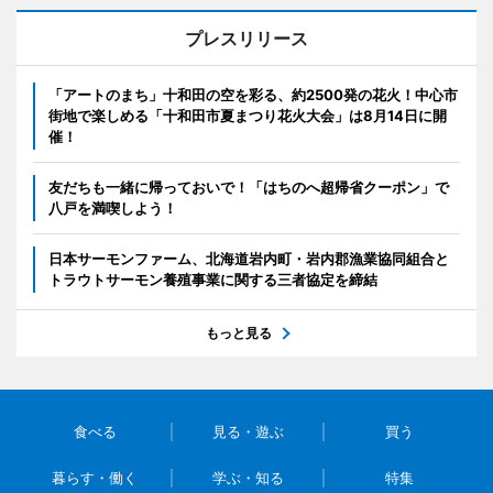
プレスリリース
「アートのまち」十和田の空を彩る、約2500発の花火！中心市
街地で楽しめる「十和田市夏まつり花火大会」は8月14日に開
催！
友だちも一緒に帰っておいで！「はちのへ超帰省クーポン」で
八戸を満喫しよう！
日本サーモンファーム、北海道岩内町・岩内郡漁業協同組合と
トラウトサーモン養殖事業に関する三者協定を締結
もっと見る
食べる
見る・遊ぶ
買う
暮らす・働く
学ぶ・知る
特集