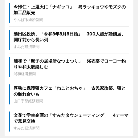
今帰仁・上運天に「ナギッコ」 島ラッキョウやモズクの
加工品販売
やんばる経済新聞
墨田区役所、「令和8年8月8日婚」 300人超が婚姻届、
開庁前から長い列
すみだ経済新聞
浦和で「親子の居場所なつまつり」 浴衣姿でヨーヨー釣
りや和太鼓楽しむ
浦和経済新聞
厚狭に保護猫カフェ「ねことおちゃ」 古民家改築、猫と
の触れ合いも
山口宇部経済新聞
文花で学生企画の「すみだタウンミーティング」 4テーマ
で意見交換
すみだ経済新聞