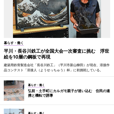
暮らす・働く
平川・長谷川鉄工が全国大会一次審査に挑む 浮世
絵を10層の鋼板で再現
建築用鉄骨製造会社「長谷川鉄工」（平川市新山柳田）が現在、溶接作
品コンテスト「溶接人（ようせっちゅう）杯」に初挑戦している。
暮らす・働く
弘前・土手町にカルガモ親子が迷い込む 住民の連
携と機転で誘導
暮らす・働く