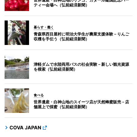
ティー会場へ（弘前経済新聞）
暮らす・働く
青森県西目屋村に明治大学生が農業支援体験－りんご
収穫を手伝う（弘前経済新聞）
津軽ダムで水陸両用バスの社会実験－新しい観光資源
を模索（弘前経済新聞）
食べる
世界遺産・白神山地のスイーツ店が天然蜂蜜販売－店
舗屋上で採蜜（弘前経済新聞）
COVA JAPAN