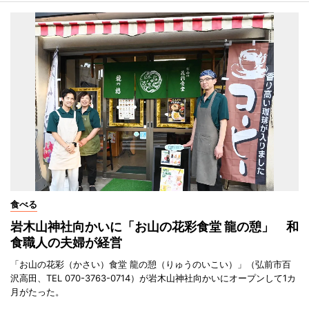
食べる
岩木山神社向かいに「お山の花彩食堂 龍の憩」 和
食職人の夫婦が経営
「お山の花彩（かさい）食堂 龍の憩（りゅうのいこい）」（弘前市百
沢高田、TEL 070-3763-0714）が岩木山神社向かいにオープンして1カ
月がたった。