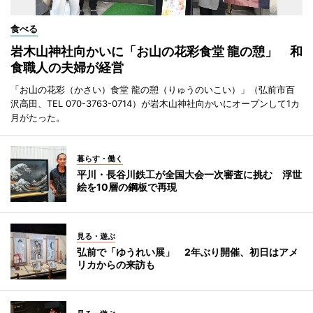
食べる
岩木山神社向かいに「お山の花彩食堂 龍の憩」 和
食職人の夫婦が経営
「お山の花彩（かさい）食堂 龍の憩（りゅうのいこい）」（弘前市百
沢高田、TEL 070-3763-0714）が岩木山神社向かいにオープンして1カ
月がたった。
暮らす・働く
平川・長谷川鉄工が全国大会一次審査に挑む 浮世
絵を10層の鋼板で再現
見る・遊ぶ
弘前で「ゆうれい展」 2年ぶり開催、初日はアメ
リカからの来訪も