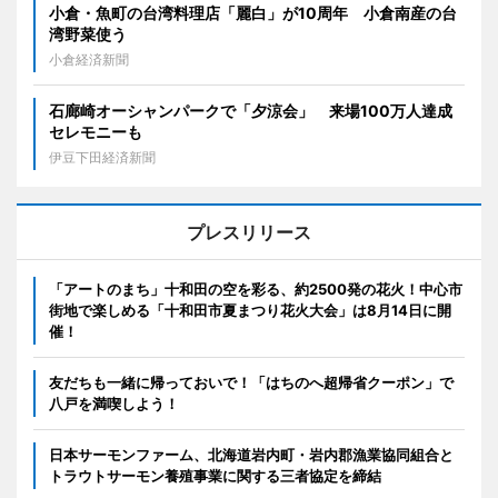
小倉・魚町の台湾料理店「麗白」が10周年 小倉南産の台
湾野菜使う
小倉経済新聞
石廊崎オーシャンパークで「夕涼会」 来場100万人達成
セレモニーも
伊豆下田経済新聞
プレスリリース
「アートのまち」十和田の空を彩る、約2500発の花火！中心市
街地で楽しめる「十和田市夏まつり花火大会」は8月14日に開
催！
友だちも一緒に帰っておいで！「はちのへ超帰省クーポン」で
八戸を満喫しよう！
日本サーモンファーム、北海道岩内町・岩内郡漁業協同組合と
トラウトサーモン養殖事業に関する三者協定を締結