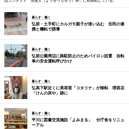
品コンテスト「溶接人（ようせっちゅう）杯」に初挑戦している。
暮らす・働く
弘前・土手町にカルガモ親子が迷い込む 住民の連
携と機転で誘導
暮らす・働く
弘前公園周辺に路駐防止のためパイロン設置 自転
車の安全運転呼びかけ
暮らす・働く
弘高下駅近くに美容室「コタリナ」が移転 理容店
「けんの床や」跡に
暮らす・働く
平川に図書交流施設「よみまる」 分庁舎をリニュ
ーアル