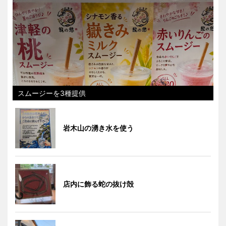
スムージーを3種提供
岩木山の湧き水を使う
店内に飾る蛇の抜け殻