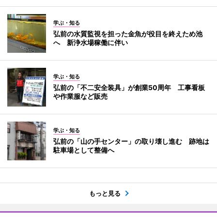
学ぶ・知る
弘前の水質監視を担った金魚が役目を終えため池
へ 新浄水場稼働に伴い
学ぶ・知る
弘前の「不二安全装具」が創業50周年 工事看板
や作業服など販売
学ぶ・知る
弘前の「山の手センター」の取り壊し進む 跡地は
駐車場として整備へ
もっと見る