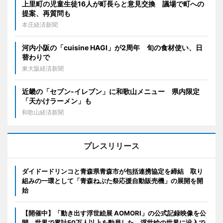
上里町の児童生徒16人が町長らと意見交換 議場で町への
提案、再質問も
本庄経済新聞
河内小阪の「cuisine HAGI」が2周年 旬の食材使い、日
替わりで
東大阪経済新聞
近畿の「セブン-イレブン」に和歌山メニュー 県内限定
「天かけラーメン」も
和歌山経済新聞
プレスリリース
ダイドードリンコと青森県青森市が包括連携協定を締結 取り
組みの一環として「青森ねぶた祭応援自動販売機」の展開を開
始
【開催中】「動き出す浮世絵展 AOMORI」の公式記録映像を公
開。世界で累計50万人以上を動員した、浮世絵の世界に没入で