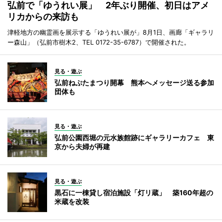
弘前で「ゆうれい展」 2年ぶり開催、初日はアメ
リカからの来訪も
津軽地方の幽霊画を展示する「ゆうれい展が」8月1日、画廊「ギャラリ
ー森山」（弘前市樹木2、TEL 0172-35-6787）で開催された。
見る・遊ぶ
弘前ねぷたまつり開幕 熊本へメッセージ送る参加
団体も
見る・遊ぶ
弘前公園西堀の元水族館跡にギャラリーカフェ 東
京から夫婦が再建
見る・遊ぶ
黒石に一棟貸し宿泊施設「灯リ蔵」 築160年超の
米蔵を改装