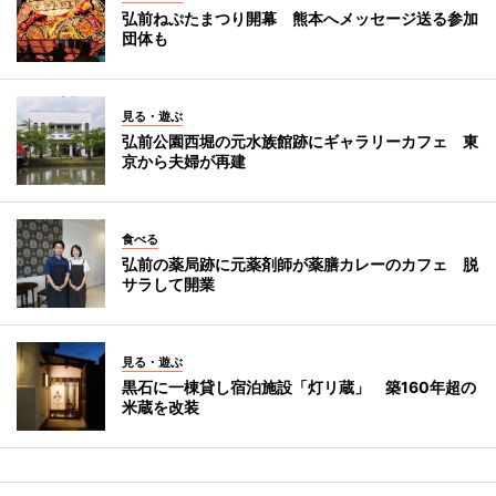
弘前ねぷたまつり開幕 熊本へメッセージ送る参加
団体も
見る・遊ぶ
弘前公園西堀の元水族館跡にギャラリーカフェ 東
京から夫婦が再建
食べる
弘前の薬局跡に元薬剤師が薬膳カレーのカフェ 脱
サラして開業
見る・遊ぶ
黒石に一棟貸し宿泊施設「灯リ蔵」 築160年超の
米蔵を改装