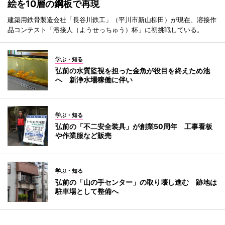
絵を10層の鋼板で再現
建築用鉄骨製造会社「長谷川鉄工」（平川市新山柳田）が現在、溶接作
品コンテスト「溶接人（ようせっちゅう）杯」に初挑戦している。
学ぶ・知る
弘前の水質監視を担った金魚が役目を終えため池
へ 新浄水場稼働に伴い
学ぶ・知る
弘前の「不二安全装具」が創業50周年 工事看板
や作業服など販売
学ぶ・知る
弘前の「山の手センター」の取り壊し進む 跡地は
駐車場として整備へ