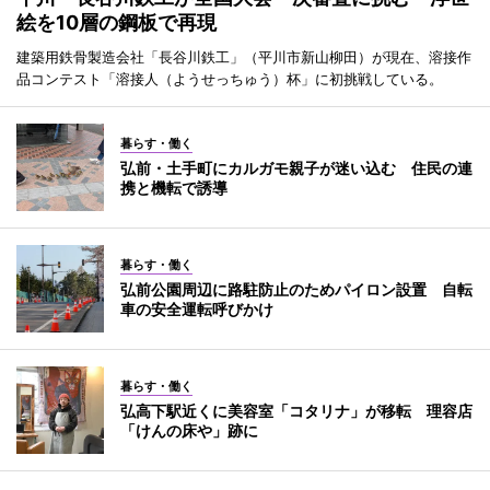
絵を10層の鋼板で再現
建築用鉄骨製造会社「長谷川鉄工」（平川市新山柳田）が現在、溶接作
品コンテスト「溶接人（ようせっちゅう）杯」に初挑戦している。
暮らす・働く
弘前・土手町にカルガモ親子が迷い込む 住民の連
携と機転で誘導
暮らす・働く
弘前公園周辺に路駐防止のためパイロン設置 自転
車の安全運転呼びかけ
暮らす・働く
弘高下駅近くに美容室「コタリナ」が移転 理容店
「けんの床や」跡に