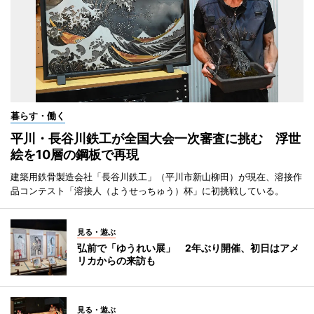
暮らす・働く
平川・長谷川鉄工が全国大会一次審査に挑む 浮世
絵を10層の鋼板で再現
建築用鉄骨製造会社「長谷川鉄工」（平川市新山柳田）が現在、溶接作
品コンテスト「溶接人（ようせっちゅう）杯」に初挑戦している。
見る・遊ぶ
弘前で「ゆうれい展」 2年ぶり開催、初日はアメ
リカからの来訪も
見る・遊ぶ