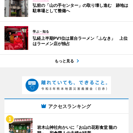
弘前の「山の手センター」の取り壊し進む 跡地は
駐車場として整備へ
学ぶ・知る
弘経上半期PV1位は屋台ラーメン「ふなき」 上位
はラーメン店が独占
もっと見る
アクセスランキング
岩木山神社向かいに「お山の花彩食堂 龍の
憩」 和食職人の夫婦が経営