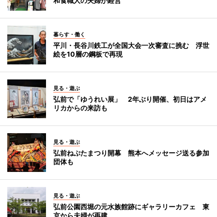
和食職人の夫婦が経営
暮らす・働く
平川・長谷川鉄工が全国大会一次審査に挑む 浮世
絵を10層の鋼板で再現
見る・遊ぶ
弘前で「ゆうれい展」 2年ぶり開催、初日はアメ
リカからの来訪も
見る・遊ぶ
弘前ねぷたまつり開幕 熊本へメッセージ送る参加
団体も
見る・遊ぶ
弘前公園西堀の元水族館跡にギャラリーカフェ 東
京から夫婦が再建