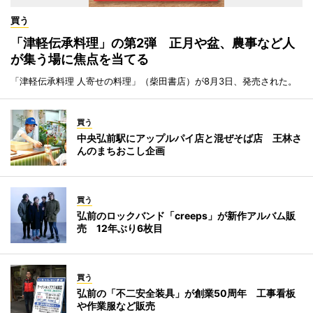
買う
「津軽伝承料理」の第2弾 正月や盆、農事など人
が集う場に焦点を当てる
「津軽伝承料理 人寄せの料理」（柴田書店）が8月3日、発売された。
買う
中央弘前駅にアップルパイ店と混ぜそば店 王林さ
んのまちおこし企画
買う
弘前のロックバンド「creeps」が新作アルバム販
売 12年ぶり6枚目
買う
弘前の「不二安全装具」が創業50周年 工事看板
や作業服など販売