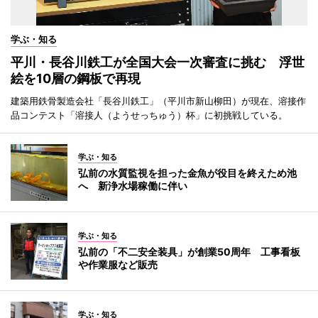
学ぶ・知る
平川・長谷川鉄工が全国大会一次審査に挑む 浮世
絵を10層の鋼板で再現
建築用鉄骨製造会社「長谷川鉄工」（平川市新山柳田）が現在、溶接作
品コンテスト「溶接人（ようせっちゅう）杯」に初挑戦している。
学ぶ・知る
弘前の水質監視を担った金魚が役目を終えため池
へ 新浄水場稼働に伴い
学ぶ・知る
弘前の「不二安全装具」が創業50周年 工事看板
や作業服など販売
学ぶ・知る