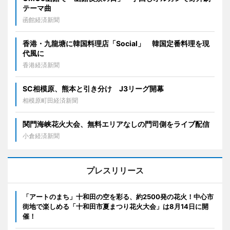
テーマ曲
函館経済新聞
香港・九龍塘に韓国料理店「Social」 韓国定番料理を現
代風に
香港経済新聞
SC相模原、熊本と引き分け J3リーグ開幕
相模原町田経済新聞
関門海峡花火大会、無料エリアなしの門司側をライブ配信
小倉経済新聞
プレスリリース
「アートのまち」十和田の空を彩る、約2500発の花火！中心市
街地で楽しめる「十和田市夏まつり花火大会」は8月14日に開
催！