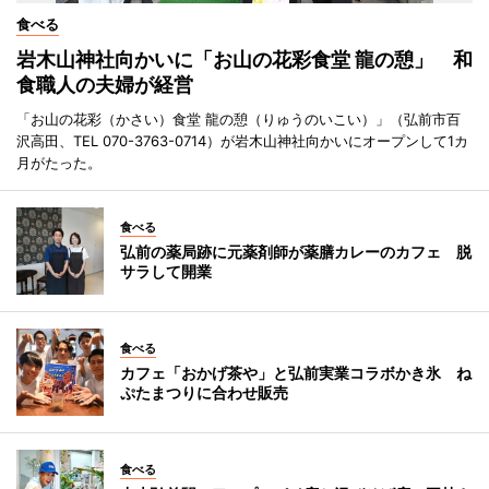
食べる
岩木山神社向かいに「お山の花彩食堂 龍の憩」 和
食職人の夫婦が経営
「お山の花彩（かさい）食堂 龍の憩（りゅうのいこい）」（弘前市百
沢高田、TEL 070-3763-0714）が岩木山神社向かいにオープンして1カ
月がたった。
食べる
弘前の薬局跡に元薬剤師が薬膳カレーのカフェ 脱
サラして開業
食べる
カフェ「おかげ茶や」と弘前実業コラボかき氷 ね
ぷたまつりに合わせ販売
食べる