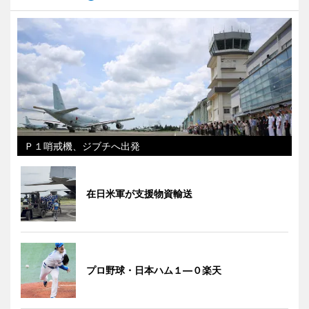
Ｐ１哨戒機、ジブチへ出発
在日米軍が支援物資輸送
プロ野球・日本ハム１―０楽天