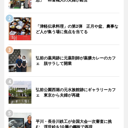
「津軽伝承料理」の第2弾 正月や盆、農事な
ど人が集う場に焦点を当てる
弘前の薬局跡に元薬剤師が薬膳カレーのカフ
ェ 脱サラして開業
弘前公園西堀の元水族館跡にギャラリーカフ
ェ 東京から夫婦が再建
平川・長谷川鉄工が全国大会一次審査に挑
む 浮世絵を10層の鋼板で再現