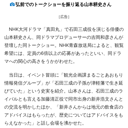
弘前でのトークショーを振り返る山本耕史さん
［広告］
NHK大河ドラマ「真田丸」で石田三成役を演じる俳優の
山本耕史さん、同ドラマプロデューサーの吉岡和彦さんが
登壇した同トークショー。NHK青森放送局によると、観覧
希望には、定員の6倍以上の応募があったといい、同ドラ
マへの関心の高さをうかがわせた。
当日は、イベント冒頭に「観光企画課まるごとあおもり
情報発信グループ」が「石田三成の子孫が津軽藩で生き延
びていた」という史実を紹介。山本さんは、石田三成のラ
イバルとも言える加藤清正役で同市出身の新井浩文さんと
の交流を明かしたほか、「新井さんからは地元の飲食店の
アドバイスはもらったが、歴史についてはアドバイスをも
らえなかった」と話し会場を沸かせた。