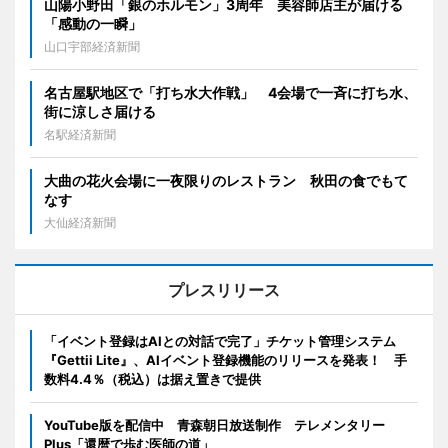
山陽小野田「銀のホルモン」3周年 美容師店主が届ける
「感動の一瞬」
山口宇部経済新聞
名古屋駅地区で「打ち水大作戦」 4会場で一斉に打ち水、
街に涼しさ届ける
名駅経済新聞
大曲の花火会場に一夜限りのレストラン 秋田の食でもて
なす
大仙経済新聞
プレスリリース
「イベント登録はAIとの対話で完了」チケット管理システム
『Gettii Lite』、AIイベント登録機能のリリースを発表！ 手
数料4.4％（税込）は据え置きで提供
YouTube版を配信中 青森朝日放送制作 テレメンタリー
Plus「還暦で歩む医師の道」