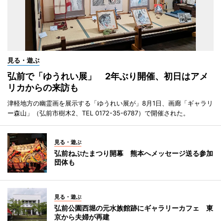
見る・遊ぶ
弘前で「ゆうれい展」 2年ぶり開催、初日はアメ
リカからの来訪も
津軽地方の幽霊画を展示する「ゆうれい展が」8月1日、画廊「ギャラリ
ー森山」（弘前市樹木2、TEL 0172-35-6787）で開催された。
見る・遊ぶ
弘前ねぷたまつり開幕 熊本へメッセージ送る参加
団体も
見る・遊ぶ
弘前公園西堀の元水族館跡にギャラリーカフェ 東
京から夫婦が再建