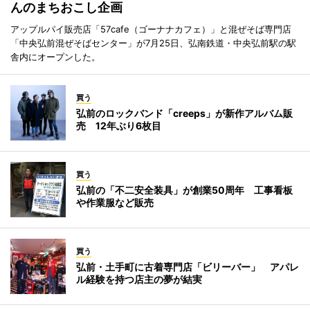
んのまちおこし企画
アップルパイ販売店「57cafe（ゴーナナカフェ）」と混ぜそば専門店
「中央弘前混ぜそばセンター」が7月25日、弘南鉄道・中央弘前駅の駅
舎内にオープンした。
買う
弘前のロックバンド「creeps」が新作アルバム販
売 12年ぶり6枚目
買う
弘前の「不二安全装具」が創業50周年 工事看板
や作業服など販売
買う
弘前・土手町に古着専門店「ビリーバー」 アパレ
ル経験を持つ店主の夢が結実