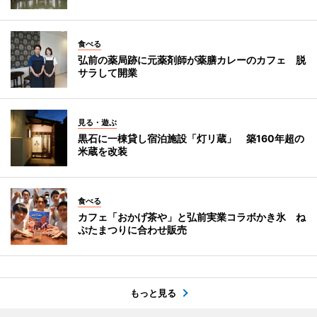
食べる
弘前の薬局跡に元薬剤師が薬膳カレーのカフェ 脱
サラして開業
見る・遊ぶ
黒石に一棟貸し宿泊施設「灯リ蔵」 築160年超の
米蔵を改装
食べる
カフェ「おかげ茶や」と弘前実業コラボかき氷 ね
ぷたまつりに合わせ販売
もっと見る