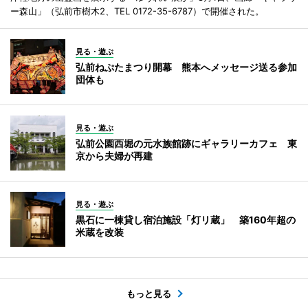
ー森山」（弘前市樹木2、TEL 0172-35-6787）で開催された。
見る・遊ぶ
弘前ねぷたまつり開幕 熊本へメッセージ送る参加
団体も
見る・遊ぶ
弘前公園西堀の元水族館跡にギャラリーカフェ 東
京から夫婦が再建
見る・遊ぶ
黒石に一棟貸し宿泊施設「灯リ蔵」 築160年超の
米蔵を改装
もっと見る