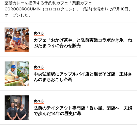
薬膳カレーを提供する予約制カフェ「薬膳カフェ
COROCOROCUMIN（コロコロクミン）」（弘前市清水1）が7月10日、
オープンした。
食べる
カフェ「おかげ茶や」と弘前実業コラボかき氷 ね
ぷたまつりに合わせ販売
食べる
中央弘前駅にアップルパイ店と混ぜそば店 王林さ
んのまちおこし企画
食べる
弘前のテイクアウト専門店「旨い屋」閉店へ 夫婦
で歩んだ14年の歴史に幕