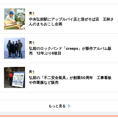
買う
中央弘前駅にアップルパイ店と混ぜそば店 王林さ
んのまちおこし企画
買う
弘前のロックバンド「creeps」が新作アルバム販
売 12年ぶり6枚目
買う
弘前の「不二安全装具」が創業50周年 工事看板
や作業服など販売
もっと見る