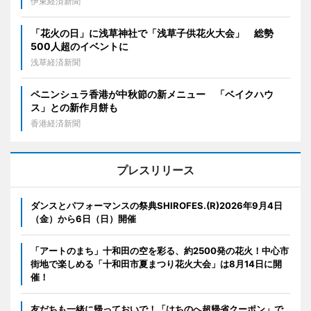
伊東経済新聞
「花火の日」に浅草神社で「浅草子供花火大会」 総勢
500人超のイベントに
浅草経済新聞
ペニンシュラ香港が中秋節の新メニュー 「ベイクハウ
ス」との新作月餅も
香港経済新聞
プレスリリース
ダンスとパフォーマンスの祭典SHIROFES.(R)2026年9月4日
（金）から6日（日）開催
「アートのまち」十和田の空を彩る、約2500発の花火！中心市
街地で楽しめる「十和田市夏まつり花火大会」は8月14日に開
催！
友だちも一緒に帰っておいで！「はちのへ超帰省クーポン」で