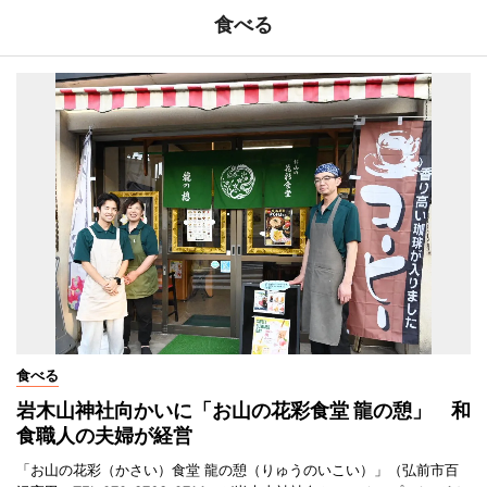
食べる
食べる
岩木山神社向かいに「お山の花彩食堂 龍の憩」 和
食職人の夫婦が経営
「お山の花彩（かさい）食堂 龍の憩（りゅうのいこい）」（弘前市百