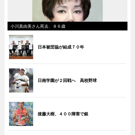
小川真由美さん死去、８６歳
日本被団協が結成７０年
日南学園が２回戦へ 高校野球
後藤大樹、４００障害で銀