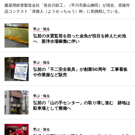
建築用鉄骨製造会社「長谷川鉄工」（平川市新山柳田）が現在、溶接作
品コンテスト「溶接人（ようせっちゅう）杯」に初挑戦している。
学ぶ・知る
弘前の水質監視を担った金魚が役目を終えため池
へ 新浄水場稼働に伴い
学ぶ・知る
弘前の「不二安全装具」が創業50周年 工事看板
や作業服など販売
学ぶ・知る
弘前の「山の手センター」の取り壊し進む 跡地は
駐車場として整備へ
学ぶ・知る