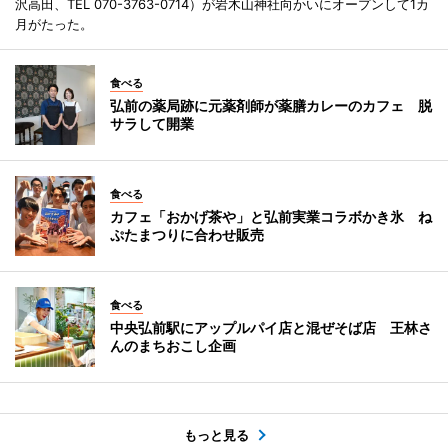
沢高田、TEL 070-3763-0714）が岩木山神社向かいにオープンして1カ
月がたった。
食べる
弘前の薬局跡に元薬剤師が薬膳カレーのカフェ 脱
サラして開業
食べる
カフェ「おかげ茶や」と弘前実業コラボかき氷 ね
ぷたまつりに合わせ販売
食べる
中央弘前駅にアップルパイ店と混ぜそば店 王林さ
んのまちおこし企画
もっと見る