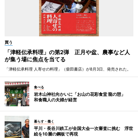
買う
「津軽伝承料理」の第2弾 正月や盆、農事など人
が集う場に焦点を当てる
「津軽伝承料理 人寄せの料理」（柴田書店）が8月3日、発売された。
食べる
岩木山神社向かいに「お山の花彩食堂 龍の憩」
和食職人の夫婦が経営
暮らす・働く
平川・長谷川鉄工が全国大会一次審査に挑む 浮世
絵を10層の鋼板で再現