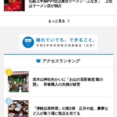
弘経上半期PV1位は屋台ラーメン「ふなき」 上位
はラーメン店が独占
もっと見る
アクセスランキング
岩木山神社向かいに「お山の花彩食堂 龍の
憩」 和食職人の夫婦が経営
「津軽伝承料理」の第2弾 正月や盆、農事な
ど人が集う場に焦点を当てる