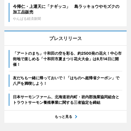
今帰仁・上運天に「ナギッコ」 島ラッキョウやモズクの
加工品販売
やんばる経済新聞
プレスリリース
「アートのまち」十和田の空を彩る、約2500発の花火！中心市
街地で楽しめる「十和田市夏まつり花火大会」は8月14日に開
催！
友だちも一緒に帰っておいで！「はちのへ超帰省クーポン」で
八戸を満喫しよう！
日本サーモンファーム、北海道岩内町・岩内郡漁業協同組合と
トラウトサーモン養殖事業に関する三者協定を締結
もっと見る