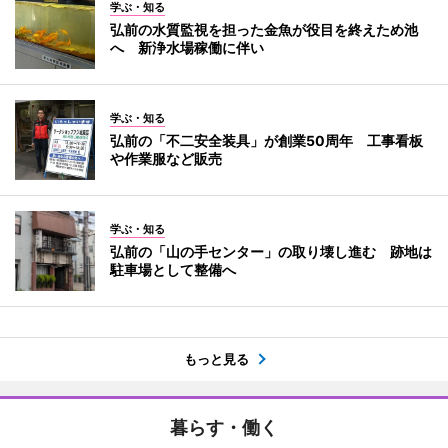
学ぶ・知る
弘前の水質監視を担った金魚が役目を終えため池
へ 新浄水場稼働に伴い
学ぶ・知る
弘前の「不二安全装具」が創業50周年 工事看板
や作業服など販売
学ぶ・知る
弘前の「山の手センター」の取り壊し進む 跡地は
駐車場として整備へ
もっと見る
暮らす・働く