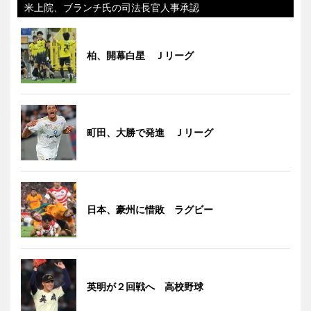
米上院、ブランチ氏の司法長官人事承認
柏、開幕白星 Ｊリーグ
町田、大勝で発進 Ｊリーグ
日本、豪州に惜敗 ラグビー
英明が２回戦へ 高校野球