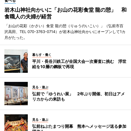
食べる
岩木山神社向かいに「お山の花彩食堂 龍の憩」 和
食職人の夫婦が経営
「お山の花彩（かさい）食堂 龍の憩（りゅうのいこい）」（弘前市百
沢高田、TEL 070-3763-0714）が岩木山神社向かいにオープンして1カ
月がたった。
暮らす・働く
平川・長谷川鉄工が全国大会一次審査に挑む 浮世
絵を10層の鋼板で再現
見る・遊ぶ
弘前で「ゆうれい展」 2年ぶり開催、初日はアメ
リカからの来訪も
見る・遊ぶ
弘前ねぷたまつり開幕 熊本へメッセージ送る参加