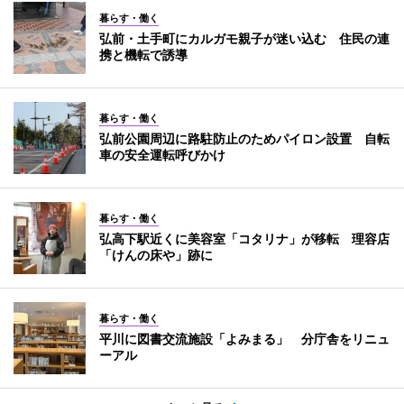
暮らす・働く
弘前・土手町にカルガモ親子が迷い込む 住民の連
携と機転で誘導
暮らす・働く
弘前公園周辺に路駐防止のためパイロン設置 自転
車の安全運転呼びかけ
暮らす・働く
弘高下駅近くに美容室「コタリナ」が移転 理容店
「けんの床や」跡に
暮らす・働く
平川に図書交流施設「よみまる」 分庁舎をリニュ
ーアル