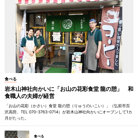
食べる
岩木山神社向かいに「お山の花彩食堂 龍の憩」 和
食職人の夫婦が経営
「お山の花彩（かさい）食堂 龍の憩（りゅうのいこい）」（弘前市百
沢高田、TEL 070-3763-0714）が岩木山神社向かいにオープンして1カ
月がたった。
食べる