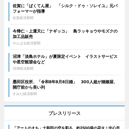
佐賀に「ばくてん屋」 「シルク・ドゥ・ソレイユ」元パ
フォーマーが指導
佐賀経済新聞
今帰仁・上運天に「ナギッコ」 島ラッキョウやモズクの
加工品販売
やんばる経済新聞
沼津「淡島ホテル」が夏限定イベント イラストサービス
や星空観望会など
沼津経済新聞
墨田区役所、「令和8年8月8日婚」 300人超が婚姻届、
開庁前から長い列
すみだ経済新聞
プレスリリース
「アートのまち」十和田の空を彩る、約2500発の花火！中心市