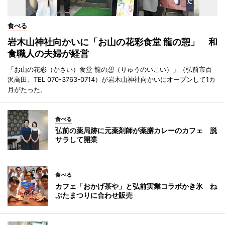
食べる
岩木山神社向かいに「お山の花彩食堂 龍の憩」 和
食職人の夫婦が経営
「お山の花彩（かさい）食堂 龍の憩（りゅうのいこい）」（弘前市百
沢高田、TEL 070-3763-0714）が岩木山神社向かいにオープンして1カ
月がたった。
食べる
弘前の薬局跡に元薬剤師が薬膳カレーのカフェ 脱
サラして開業
食べる
カフェ「おかげ茶や」と弘前実業コラボかき氷 ね
ぷたまつりに合わせ販売