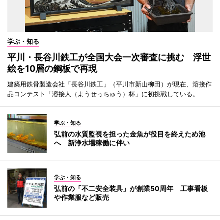
学ぶ・知る
平川・長谷川鉄工が全国大会一次審査に挑む 浮世
絵を10層の鋼板で再現
建築用鉄骨製造会社「長谷川鉄工」（平川市新山柳田）が現在、溶接作
品コンテスト「溶接人（ようせっちゅう）杯」に初挑戦している。
学ぶ・知る
弘前の水質監視を担った金魚が役目を終えため池
へ 新浄水場稼働に伴い
学ぶ・知る
弘前の「不二安全装具」が創業50周年 工事看板
や作業服など販売