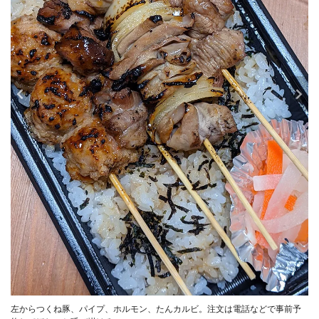
左からつくね豚、パイプ、ホルモン、たんカルビ。注文は電話などで事前予