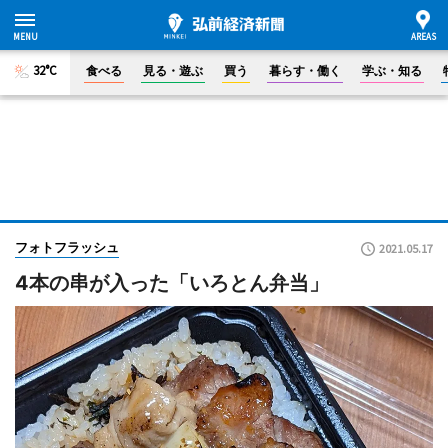
32°C
食べる
見る・遊ぶ
買う
暮らす・働く
学ぶ・知る
フォトフラッシュ
2021.05.17
4本の串が入った「いろとん弁当」