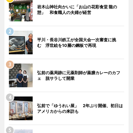
岩木山神社向かいに「お山の花彩食堂 龍の
憩」 和食職人の夫婦が経営
平川・長谷川鉄工が全国大会一次審査に挑
む 浮世絵を10層の鋼板で再現
弘前の薬局跡に元薬剤師が薬膳カレーのカフ
ェ 脱サラして開業
弘前で「ゆうれい展」 2年ぶり開催、初日は
アメリカからの来訪も