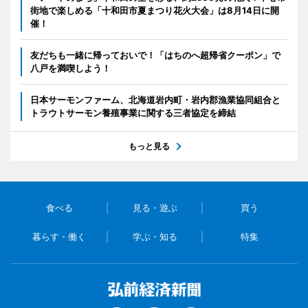
街地で楽しめる「十和田市夏まつり花火大会」は8月14日に開
催！
友だちも一緒に帰っておいで！「はちのへ超帰省クーポン」で
八戸を満喫しよう！
日本サーモンファーム、北海道岩内町・岩内郡漁業協同組合と
トラウトサーモン養殖事業に関する三者協定を締結
もっと見る
食べる
見る・遊ぶ
買う
暮らす・働く
学ぶ・知る
特集