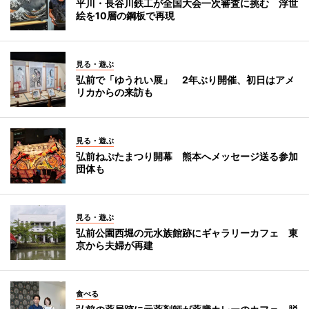
平川・長谷川鉄工が全国大会一次審査に挑む 浮世
絵を10層の鋼板で再現
見る・遊ぶ
弘前で「ゆうれい展」 2年ぶり開催、初日はアメ
リカからの来訪も
見る・遊ぶ
弘前ねぷたまつり開幕 熊本へメッセージ送る参加
団体も
見る・遊ぶ
弘前公園西堀の元水族館跡にギャラリーカフェ 東
京から夫婦が再建
食べる