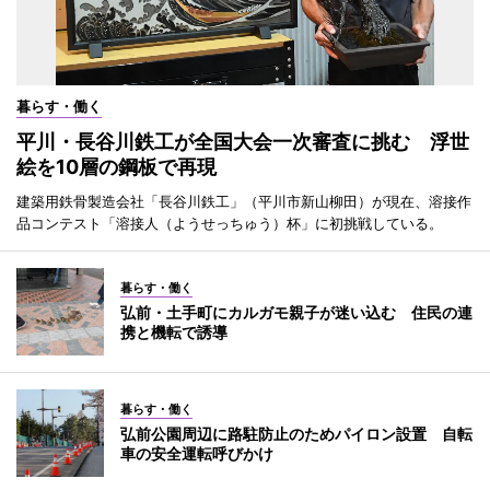
暮らす・働く
平川・長谷川鉄工が全国大会一次審査に挑む 浮世
絵を10層の鋼板で再現
建築用鉄骨製造会社「長谷川鉄工」（平川市新山柳田）が現在、溶接作
品コンテスト「溶接人（ようせっちゅう）杯」に初挑戦している。
暮らす・働く
弘前・土手町にカルガモ親子が迷い込む 住民の連
携と機転で誘導
暮らす・働く
弘前公園周辺に路駐防止のためパイロン設置 自転
車の安全運転呼びかけ