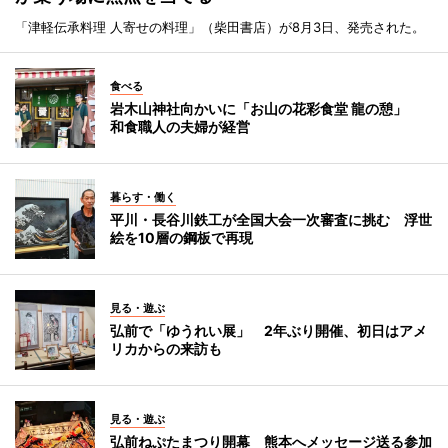
「津軽伝承料理 人寄せの料理」（柴田書店）が8月3日、発売された。
食べる
岩木山神社向かいに「お山の花彩食堂 龍の憩」
和食職人の夫婦が経営
暮らす・働く
平川・長谷川鉄工が全国大会一次審査に挑む 浮世
絵を10層の鋼板で再現
見る・遊ぶ
弘前で「ゆうれい展」 2年ぶり開催、初日はアメ
リカからの来訪も
見る・遊ぶ
弘前ねぷたまつり開幕 熊本へメッセージ送る参加