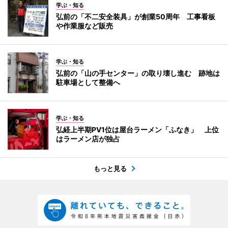
学ぶ・知る
弘前の「不二安全装具」が創業50周年 工事看板
や作業服など販売
学ぶ・知る
弘前の「山の手センター」の取り壊し進む 跡地は
駐車場として整備へ
学ぶ・知る
弘経上半期PV1位は屋台ラーメン「ふなき」 上位
はラーメン店が独占
もっと見る