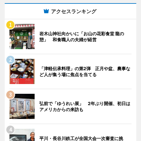
アクセスランキング
岩木山神社向かいに「お山の花彩食堂 龍の
憩」 和食職人の夫婦が経営
「津軽伝承料理」の第2弾 正月や盆、農事な
ど人が集う場に焦点を当てる
弘前で「ゆうれい展」 2年ぶり開催、初日は
アメリカからの来訪も
平川・長谷川鉄工が全国大会一次審査に挑