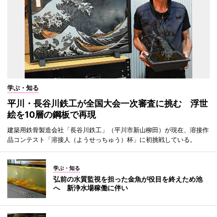
学ぶ・知る
平川・長谷川鉄工が全国大会一次審査に挑む 浮世
絵を10層の鋼板で再現
建築用鉄骨製造会社「長谷川鉄工」（平川市新山柳田）が現在、溶接作
品コンテスト「溶接人（ようせっちゅう）杯」に初挑戦している。
学ぶ・知る
弘前の水質監視を担った金魚が役目を終えため池
へ 新浄水場稼働に伴い