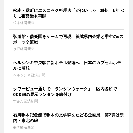
松本・緑町にエスニック料理店「がねいしゃ」移転 6年ぶ
りに夜営業も再開
松本経済新聞
弘道館・偕楽園をゲームで再現 茨城県内企業と学生のeス
ポーツ交流戦
水戸経済新聞
ヘルシンキ中央駅に新ホテル登場へ 日本のカプセルホテ
ルに着想
ヘルシンキ経済新聞
タワービュー通りで「ランタンウォーク」 区内各所で
600個の展示ランタンを絵付け
すみだ経済新聞
石川啄木記念館で啄木の文学碑をたどる企画展 第2弾は県
内・東北の碑
盛岡経済新聞