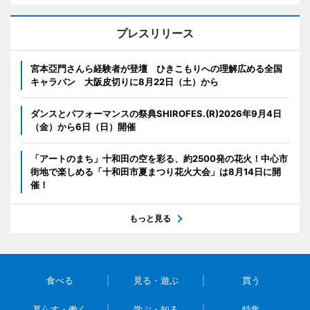
プレスリリース
宮本亞門さんら経験者が登壇 ひきこもりへの理解広める全国
キャラバン 大阪皮切りに8月22日（土）から
ダンスとパフォーマンスの祭典SHIROFES.(R)2026年9月4日
（金）から6日（日）開催
「アートのまち」十和田の空を彩る、約2500発の花火！中心市
街地で楽しめる「十和田市夏まつり花火大会」は8月14日に開
催！
もっと見る
食べる
見る・遊ぶ
買う
暮らす・働く
学ぶ・知る
特集