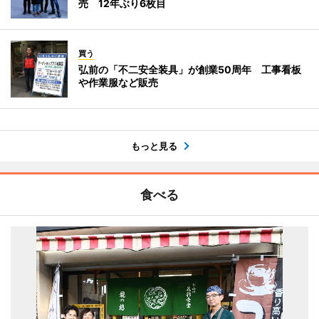
売 12年ぶり6枚目
買う
弘前の「不二安全装具」が創業50周年 工事看板
や作業服など販売
もっと見る
食べる