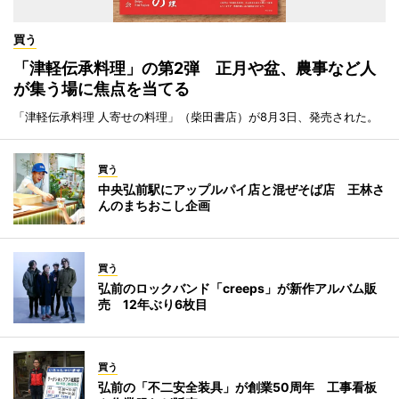
買う
「津軽伝承料理」の第2弾 正月や盆、農事など人
が集う場に焦点を当てる
「津軽伝承料理 人寄せの料理」（柴田書店）が8月3日、発売された。
買う
中央弘前駅にアップルパイ店と混ぜそば店 王林さ
んのまちおこし企画
買う
弘前のロックバンド「creeps」が新作アルバム販
売 12年ぶり6枚目
買う
弘前の「不二安全装具」が創業50周年 工事看板