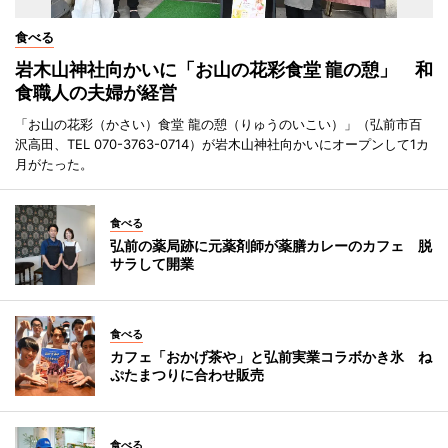
食べる
岩木山神社向かいに「お山の花彩食堂 龍の憩」 和
食職人の夫婦が経営
「お山の花彩（かさい）食堂 龍の憩（りゅうのいこい）」（弘前市百
沢高田、TEL 070-3763-0714）が岩木山神社向かいにオープンして1カ
月がたった。
食べる
弘前の薬局跡に元薬剤師が薬膳カレーのカフェ 脱
サラして開業
食べる
カフェ「おかげ茶や」と弘前実業コラボかき氷 ね
ぷたまつりに合わせ販売
食べる