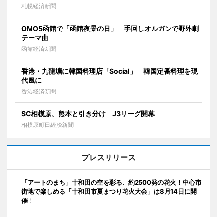
札幌経済新聞
OMO5函館で「函館夜景の日」 手回しオルガンで野外劇
テーマ曲
函館経済新聞
香港・九龍塘に韓国料理店「Social」 韓国定番料理を現
代風に
香港経済新聞
SC相模原、熊本と引き分け J3リーグ開幕
相模原町田経済新聞
プレスリリース
「アートのまち」十和田の空を彩る、約2500発の花火！中心市
街地で楽しめる「十和田市夏まつり花火大会」は8月14日に開
催！