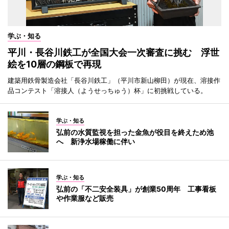
学ぶ・知る
平川・長谷川鉄工が全国大会一次審査に挑む 浮世
絵を10層の鋼板で再現
建築用鉄骨製造会社「長谷川鉄工」（平川市新山柳田）が現在、溶接作
品コンテスト「溶接人（ようせっちゅう）杯」に初挑戦している。
学ぶ・知る
弘前の水質監視を担った金魚が役目を終えため池
へ 新浄水場稼働に伴い
学ぶ・知る
弘前の「不二安全装具」が創業50周年 工事看板
や作業服など販売