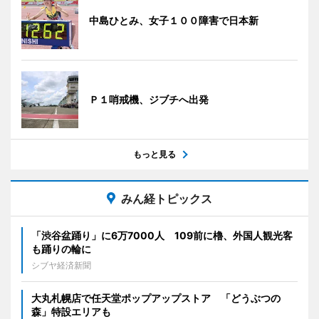
中島ひとみ、女子１００障害で日本新
Ｐ１哨戒機、ジブチへ出発
もっと見る
みん経トピックス
「渋谷盆踊り」に6万7000人 109前に櫓、外国人観光客
も踊りの輪に
シブヤ経済新聞
大丸札幌店で任天堂ポップアップストア 「どうぶつの
森」特設エリアも