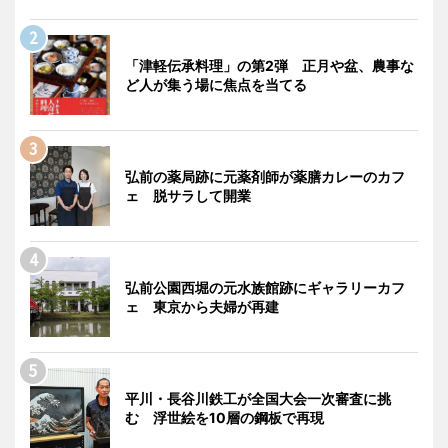
「津軽伝承料理」の第2弾 正月や盆、農事な
ど人が集う場に焦点を当てる
弘前の薬局跡に元薬剤師が薬膳カレーのカフ
ェ 脱サラして開業
弘前公園西堀の元水族館跡にギャラリーカフ
ェ 東京から夫婦が再建
平川・長谷川鉄工が全国大会一次審査に挑
む 浮世絵を10層の鋼板で再現