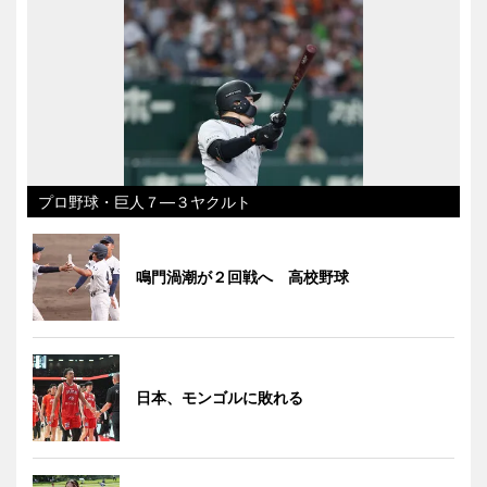
プロ野球・巨人７―３ヤクルト
鳴門渦潮が２回戦へ 高校野球
日本、モンゴルに敗れる