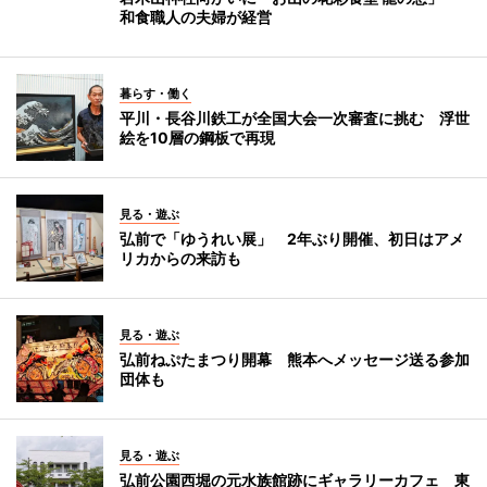
和食職人の夫婦が経営
暮らす・働く
平川・長谷川鉄工が全国大会一次審査に挑む 浮世
絵を10層の鋼板で再現
見る・遊ぶ
弘前で「ゆうれい展」 2年ぶり開催、初日はアメ
リカからの来訪も
見る・遊ぶ
弘前ねぷたまつり開幕 熊本へメッセージ送る参加
団体も
見る・遊ぶ
弘前公園西堀の元水族館跡にギャラリーカフェ 東