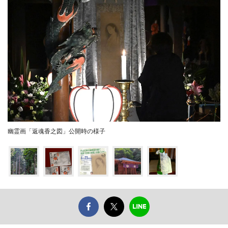
幽霊画「返魂香之図」公開時の様子