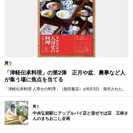
買う
「津軽伝承料理」の第2弾 正月や盆、農事など人
が集う場に焦点を当てる
「津軽伝承料理 人寄せの料理」（柴田書店）が8月3日、発売された。
買う
中央弘前駅にアップルパイ店と混ぜそば店 王林さ
んのまちおこし企画