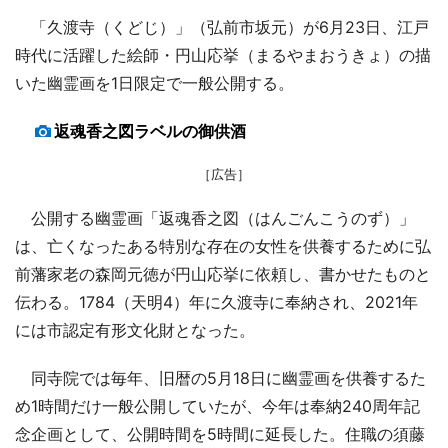
「久渡寺（くどじ）」（弘前市坂元）が6月23日、江戸
時代に活躍した絵師・円山応挙（まるやまおうきょ）の描
いた幽霊画を1日限定で一般公開する。
返魂香之図ラベルの御供酒
［広告］
公開する幽霊画「返魂香之図（はんごんこうのず）」
は、亡くなったある特別な存在の女性を供養するために弘
前藩家老の森岡元徳が円山応挙に依頼し、書かせたものと
伝わる。1784（天明4）年に久渡寺に奉納され、2021年
には市認定有形文化財となった。
同寺院では毎年、旧暦の5月18日に幽霊画を供養するた
め1時間だけ一般公開していたが、今年は奉納240周年記
念企画として、公開時間を5時間に延長した。住職の須藤