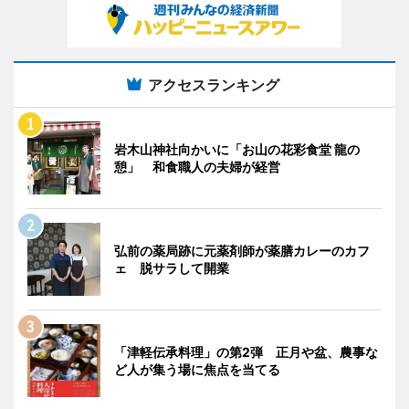
アクセスランキング
岩木山神社向かいに「お山の花彩食堂 龍の
憩」 和食職人の夫婦が経営
弘前の薬局跡に元薬剤師が薬膳カレーのカフ
ェ 脱サラして開業
「津軽伝承料理」の第2弾 正月や盆、農事な
ど人が集う場に焦点を当てる