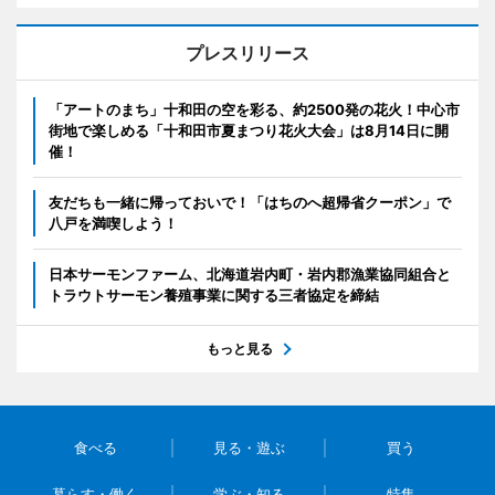
プレスリリース
「アートのまち」十和田の空を彩る、約2500発の花火！中心市
街地で楽しめる「十和田市夏まつり花火大会」は8月14日に開
催！
友だちも一緒に帰っておいで！「はちのへ超帰省クーポン」で
八戸を満喫しよう！
日本サーモンファーム、北海道岩内町・岩内郡漁業協同組合と
トラウトサーモン養殖事業に関する三者協定を締結
もっと見る
食べる
見る・遊ぶ
買う
暮らす・働く
学ぶ・知る
特集