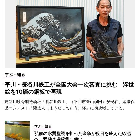
学ぶ・知る
平川・長谷川鉄工が全国大会一次審査に挑む 浮世
絵を10層の鋼板で再現
建築用鉄骨製造会社「長谷川鉄工」（平川市新山柳田）が現在、溶接作
品コンテスト「溶接人（ようせっちゅう）杯」に初挑戦している。
学ぶ・知る
弘前の水質監視を担った金魚が役目を終えため池
へ 新浄水場稼働に伴い