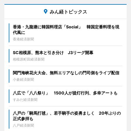
みん経トピックス
香港・九龍塘に韓国料理店「Social」 韓国定番料理を現
代風に
香港経済新聞
SC相模原、熊本と引き分け J3リーグ開幕
相模原町田経済新聞
関門海峡花火大会、無料エリアなしの門司側をライブ配信
小倉経済新聞
八広で「八八祭り」 1500人が提灯行列、多幸アートも
すみだ経済新聞
八戸の「騎馬打毬」、若手騎手の姿勇ましく 20年ぶりの
正式参拝も
八戸経済新聞