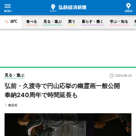
26°C
食べる
見る・遊ぶ
買う
暮らす・働く
学ぶ・知る
見る・遊ぶ
2024.06.14
弘前・久渡寺で円山応挙の幽霊画一般公開
奉納240周年で時間延長も
幽霊画