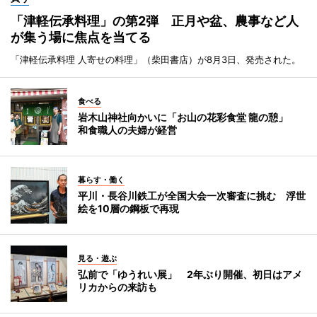
「津軽伝承料理」の第2弾 正月や盆、農事など人
が集う場に焦点を当てる
「津軽伝承料理 人寄せの料理」（柴田書店）が8月3日、発売された。
食べる
岩木山神社向かいに「お山の花彩食堂 龍の憩」
和食職人の夫婦が経営
暮らす・働く
平川・長谷川鉄工が全国大会一次審査に挑む 浮世
絵を10層の鋼板で再現
見る・遊ぶ
弘前で「ゆうれい展」 2年ぶり開催、初日はアメ
リカからの来訪も