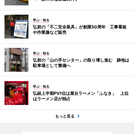
学ぶ・知る
弘前の「不二安全装具」が創業50周年 工事看板
や作業服など販売
学ぶ・知る
弘前の「山の手センター」の取り壊し進む 跡地は
駐車場として整備へ
学ぶ・知る
弘経上半期PV1位は屋台ラーメン「ふなき」 上位
はラーメン店が独占
もっと見る