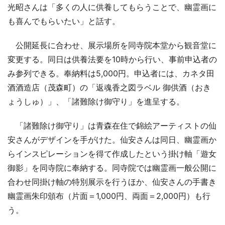
光昭さんは「多くの人に供養してもらうことで、幽霊画に
も喜んでもらいたい」と話す。
公開延長に合わせ、展示場所を同寺院本堂から観音堂に
変更する。同日は供養法要を10時から行い、事前申込者の
み参列できる。奉納料は5,000円。申込者には、カネタ田
酒酒造店（茂森町）の「返魂香之図ラベル 御供酒（おき
ょうしゅ）」、「諸難除け御守り」を進呈する。
「諸難除け御守り」は青森在住で錦絵アーティストの仙
安さんがデザインを手がけた。仙安さんは同日、幽霊画か
らインスピレーションを得て作成したという掛け軸「遊女
御影」を同寺院に奉納する。同寺院では幽霊画一般公開に
合わせ同掛け軸の特別展示を行うほか、仙安さんの手書き
幽霊画朱印頒布（片面＝1,000円、両面＝2,000円）も行
う。