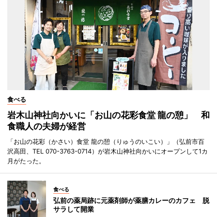
食べる
岩木山神社向かいに「お山の花彩食堂 龍の憩」 和
食職人の夫婦が経営
「お山の花彩（かさい）食堂 龍の憩（りゅうのいこい）」（弘前市百
沢高田、TEL 070-3763-0714）が岩木山神社向かいにオープンして1カ
月がたった。
食べる
弘前の薬局跡に元薬剤師が薬膳カレーのカフェ 脱
サラして開業