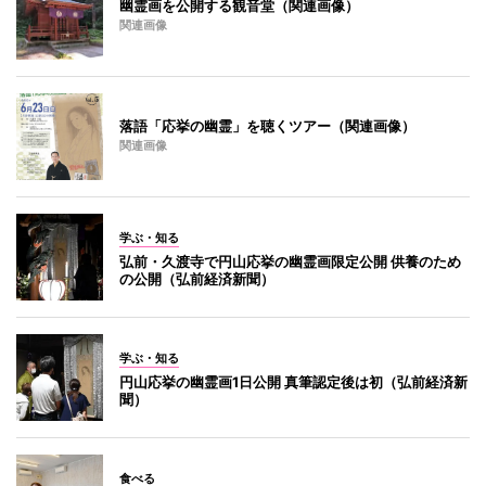
幽霊画を公開する観音堂（関連画像）
関連画像
落語「応挙の幽霊」を聴くツアー（関連画像）
関連画像
学ぶ・知る
弘前・久渡寺で円山応挙の幽霊画限定公開 供養のため
の公開（弘前経済新聞）
学ぶ・知る
円山応挙の幽霊画1日公開 真筆認定後は初（弘前経済新
聞）
食べる