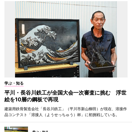
学ぶ・知る
平川・長谷川鉄工が全国大会一次審査に挑む 浮世
絵を10層の鋼板で再現
建築用鉄骨製造会社「長谷川鉄工」（平川市新山柳田）が現在、溶接作
品コンテスト「溶接人（ようせっちゅう）杯」に初挑戦している。
学ぶ・知る