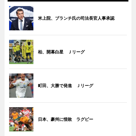
米上院、ブランチ氏の司法長官人事承認
柏、開幕白星 Ｊリーグ
町田、大勝で発進 Ｊリーグ
日本、豪州に惜敗 ラグビー