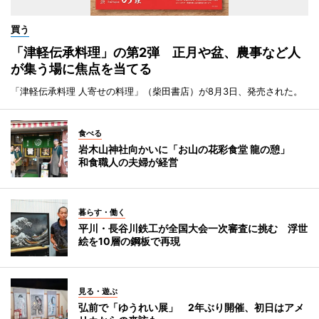
買う
「津軽伝承料理」の第2弾 正月や盆、農事など人
が集う場に焦点を当てる
「津軽伝承料理 人寄せの料理」（柴田書店）が8月3日、発売された。
食べる
岩木山神社向かいに「お山の花彩食堂 龍の憩」
和食職人の夫婦が経営
暮らす・働く
平川・長谷川鉄工が全国大会一次審査に挑む 浮世
絵を10層の鋼板で再現
見る・遊ぶ
弘前で「ゆうれい展」 2年ぶり開催、初日はアメ