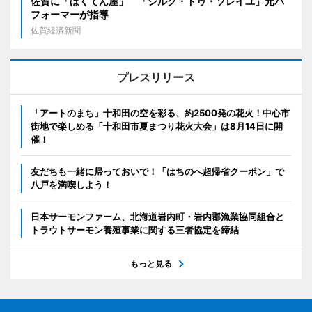
佐賀に「ばくてん屋」 「シルク・ドゥ・ソレイユ」元パ
フォーマーが指導
佐賀経済新聞
プレスリリース
「アートのまち」十和田の空を彩る、約2500発の花火！中心市
街地で楽しめる「十和田市夏まつり花火大会」は8月14日に開
催！
友だちも一緒に帰っておいで！「はちのへ超帰省クーポン」で
八戸を満喫しよう！
日本サーモンファーム、北海道岩内町・岩内郡漁業協同組合と
トラウトサーモン養殖事業に関する三者協定を締結
もっと見る