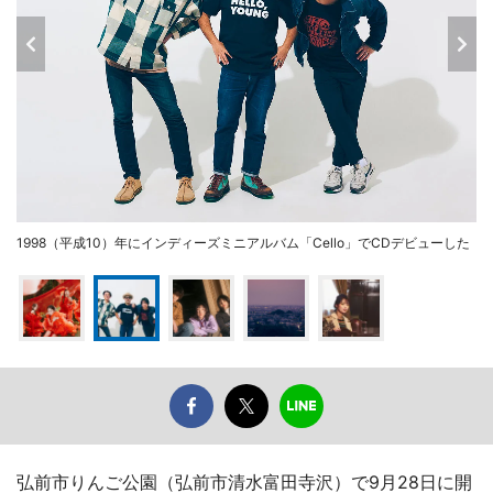
1998（平成10）年にインディーズミニアルバム「Cello」でCDデビューした
弘前市りんご公園（弘前市清水富田寺沢）で9月28日に開