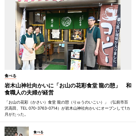
食べる
岩木山神社向かいに「お山の花彩食堂 龍の憩」 和
食職人の夫婦が経営
「お山の花彩（かさい）食堂 龍の憩（りゅうのいこい）」（弘前市百
沢高田、TEL 070-3763-0714）が岩木山神社向かいにオープンして1カ
月がたった。
食べる