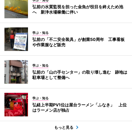
弘前の水質監視を担った金魚が役目を終えため池
へ 新浄水場稼働に伴い
学ぶ・知る
弘前の「不二安全装具」が創業50周年 工事看板
や作業服など販売
学ぶ・知る
弘前の「山の手センター」の取り壊し進む 跡地は
駐車場として整備へ
学ぶ・知る
弘経上半期PV1位は屋台ラーメン「ふなき」 上位
はラーメン店が独占
もっと見る