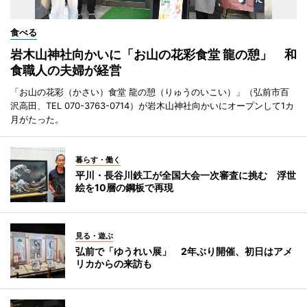
食べる
岩木山神社向かいに「お山の花彩食堂 龍の憩」 和
食職人の夫婦が経営
「お山の花彩（かさい）食堂 龍の憩（りゅうのいこい）」（弘前市百
沢高田、TEL 070-3763-0714）が岩木山神社向かいにオープンして1カ
月がたった。
暮らす・働く
平川・長谷川鉄工が全国大会一次審査に挑む 浮世
絵を10層の鋼板で再現
見る・遊ぶ
弘前で「ゆうれい展」 2年ぶり開催、初日はアメ
リカからの来訪も