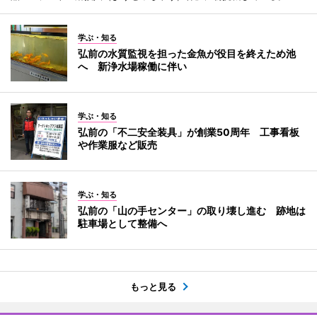
学ぶ・知る
弘前の水質監視を担った金魚が役目を終えため池
へ 新浄水場稼働に伴い
学ぶ・知る
弘前の「不二安全装具」が創業50周年 工事看板
や作業服など販売
学ぶ・知る
弘前の「山の手センター」の取り壊し進む 跡地は
駐車場として整備へ
もっと見る