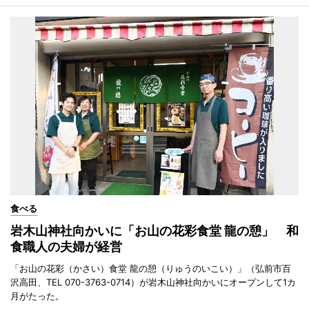
食べる
岩木山神社向かいに「お山の花彩食堂 龍の憩」 和
食職人の夫婦が経営
「お山の花彩（かさい）食堂 龍の憩（りゅうのいこい）」（弘前市百
沢高田、TEL 070-3763-0714）が岩木山神社向かいにオープンして1カ
月がたった。