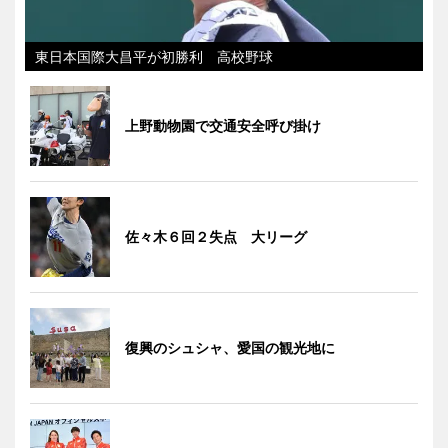
東日本国際大昌平が初勝利 高校野球
上野動物園で交通安全呼び掛け
佐々木６回２失点 大リーグ
復興のシュシャ、愛国の観光地に