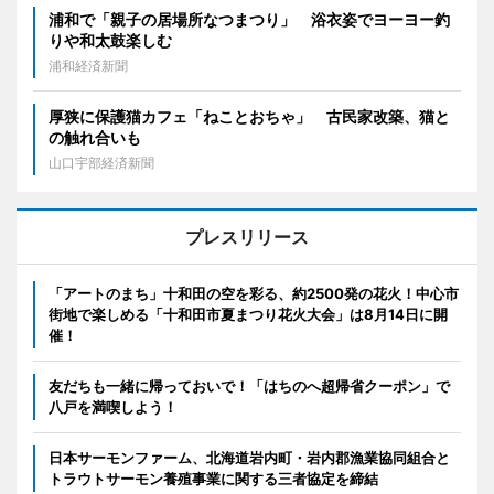
浦和で「親子の居場所なつまつり」 浴衣姿でヨーヨー釣
りや和太鼓楽しむ
浦和経済新聞
厚狭に保護猫カフェ「ねことおちゃ」 古民家改築、猫と
の触れ合いも
山口宇部経済新聞
プレスリリース
「アートのまち」十和田の空を彩る、約2500発の花火！中心市
街地で楽しめる「十和田市夏まつり花火大会」は8月14日に開
催！
友だちも一緒に帰っておいで！「はちのへ超帰省クーポン」で
八戸を満喫しよう！
日本サーモンファーム、北海道岩内町・岩内郡漁業協同組合と
トラウトサーモン養殖事業に関する三者協定を締結