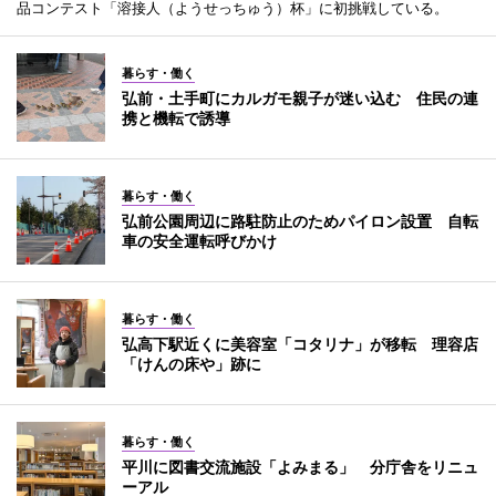
品コンテスト「溶接人（ようせっちゅう）杯」に初挑戦している。
暮らす・働く
弘前・土手町にカルガモ親子が迷い込む 住民の連
携と機転で誘導
暮らす・働く
弘前公園周辺に路駐防止のためパイロン設置 自転
車の安全運転呼びかけ
暮らす・働く
弘高下駅近くに美容室「コタリナ」が移転 理容店
「けんの床や」跡に
暮らす・働く
平川に図書交流施設「よみまる」 分庁舎をリニュ
ーアル