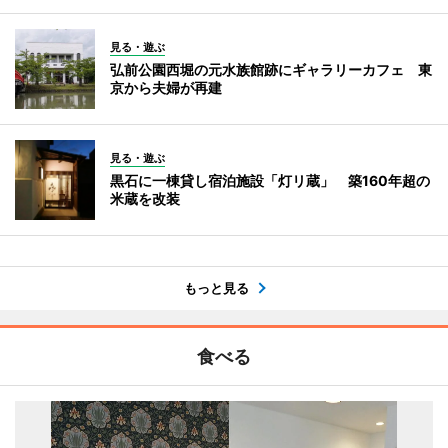
見る・遊ぶ
弘前公園西堀の元水族館跡にギャラリーカフェ 東
京から夫婦が再建
見る・遊ぶ
黒石に一棟貸し宿泊施設「灯リ蔵」 築160年超の
米蔵を改装
もっと見る
食べる