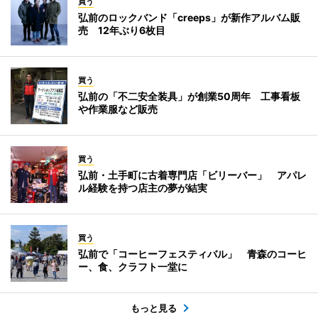
買う
弘前のロックバンド「creeps」が新作アルバム販
売 12年ぶり6枚目
買う
弘前の「不二安全装具」が創業50周年 工事看板
や作業服など販売
買う
弘前・土手町に古着専門店「ビリーバー」 アパレ
ル経験を持つ店主の夢が結実
買う
弘前で「コーヒーフェスティバル」 青森のコーヒ
ー、食、クラフト一堂に
もっと見る