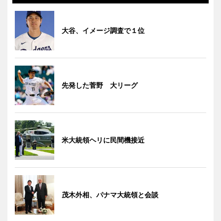
大谷、イメージ調査で１位
先発した菅野 大リーグ
米大統領ヘリに民間機接近
茂木外相、パナマ大統領と会談