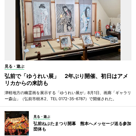
見る・遊ぶ
弘前で「ゆうれい展」 2年ぶり開催、初日はアメ
リカからの来訪も
津軽地方の幽霊画を展示する「ゆうれい展が」8月1日、画廊「ギャラリ
ー森山」（弘前市樹木2、TEL 0172-35-6787）で開催された。
見る・遊ぶ
弘前ねぷたまつり開幕 熊本へメッセージ送る参加
団体も