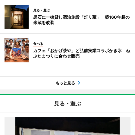
見る・遊ぶ
黒石に一棟貸し宿泊施設「灯リ蔵」 築160年超の
米蔵を改装
食べる
カフェ「おかげ茶や」と弘前実業コラボかき氷 ね
ぷたまつりに合わせ販売
もっと見る
見る・遊ぶ