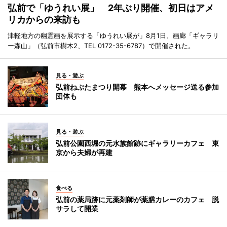
弘前で「ゆうれい展」 2年ぶり開催、初日はアメ
リカからの来訪も
津軽地方の幽霊画を展示する「ゆうれい展が」8月1日、画廊「ギャラリ
ー森山」（弘前市樹木2、TEL 0172-35-6787）で開催された。
見る・遊ぶ
弘前ねぷたまつり開幕 熊本へメッセージ送る参加
団体も
見る・遊ぶ
弘前公園西堀の元水族館跡にギャラリーカフェ 東
京から夫婦が再建
食べる
弘前の薬局跡に元薬剤師が薬膳カレーのカフェ 脱
サラして開業