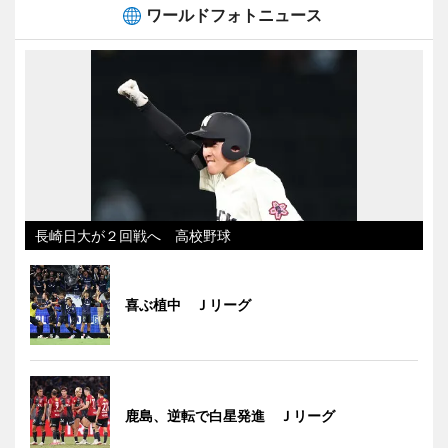
ワールドフォトニュース
長崎日大が２回戦へ 高校野球
喜ぶ植中 Ｊリーグ
鹿島、逆転で白星発進 Ｊリーグ