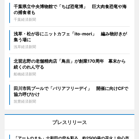
千葉県立中央博物館で「ちば恐竜博」 巨大肉食恐竜や海
の捕食者も
千葉経済新聞
浅草・松が谷にニットカフェ「ito-mori」 編み物好きが
集う場に
浅草経済新聞
北習志野の老舗精肉店「鳥吉」が創業170周年 幕末から
続くのれん守る
船橋経済新聞
田川市民プールで「バリアフリーデイ」 開催に向けCFで
協力呼びかけ
筑豊経済新聞
プレスリリース
「アートのまち」十和田の空を彩る、約2500発の花火！中心市