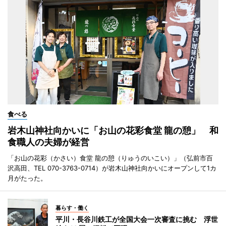
食べる
岩木山神社向かいに「お山の花彩食堂 龍の憩」 和
食職人の夫婦が経営
「お山の花彩（かさい）食堂 龍の憩（りゅうのいこい）」（弘前市百
沢高田、TEL 070-3763-0714）が岩木山神社向かいにオープンして1カ
月がたった。
暮らす・働く
平川・長谷川鉄工が全国大会一次審査に挑む 浮世