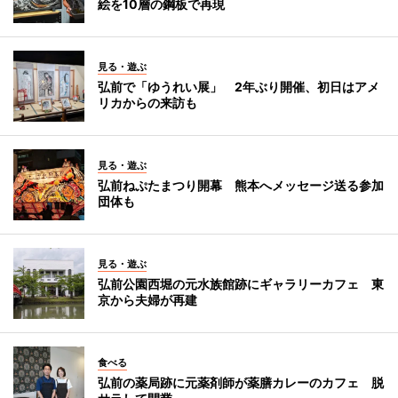
絵を10層の鋼板で再現
見る・遊ぶ
弘前で「ゆうれい展」 2年ぶり開催、初日はアメ
リカからの来訪も
見る・遊ぶ
弘前ねぷたまつり開幕 熊本へメッセージ送る参加
団体も
見る・遊ぶ
弘前公園西堀の元水族館跡にギャラリーカフェ 東
京から夫婦が再建
食べる
弘前の薬局跡に元薬剤師が薬膳カレーのカフェ 脱