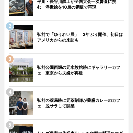
平川・長谷川鉄工が全国大会一次審査に挑
む 浮世絵を10層の鋼板で再現
弘前で「ゆうれい展」 2年ぶり開催、初日は
アメリカからの来訪も
弘前公園西堀の元水族館跡にギャラリーカフ
ェ 東京から夫婦が再建
弘前の薬局跡に元薬剤師が薬膳カレーのカフ
ェ 脱サラして開業