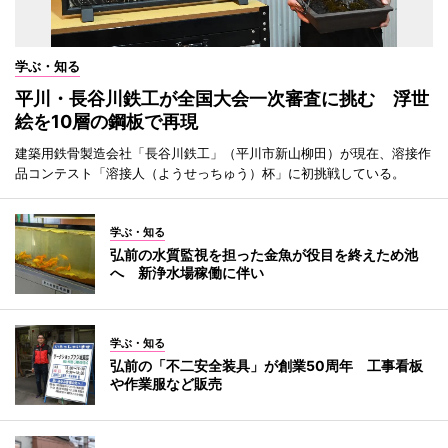
学ぶ・知る
平川・長谷川鉄工が全国大会一次審査に挑む 浮世
絵を10層の鋼板で再現
建築用鉄骨製造会社「長谷川鉄工」（平川市新山柳田）が現在、溶接作
品コンテスト「溶接人（ようせっちゅう）杯」に初挑戦している。
学ぶ・知る
弘前の水質監視を担った金魚が役目を終えため池
へ 新浄水場稼働に伴い
学ぶ・知る
弘前の「不二安全装具」が創業50周年 工事看板
や作業服など販売