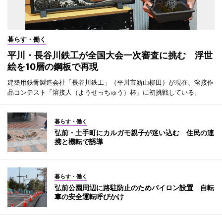
暮らす・働く
平川・長谷川鉄工が全国大会一次審査に挑む 浮世
絵を10層の鋼板で再現
建築用鉄骨製造会社「長谷川鉄工」（平川市新山柳田）が現在、溶接作
品コンテスト「溶接人（ようせっちゅう）杯」に初挑戦している。
暮らす・働く
弘前・土手町にカルガモ親子が迷い込む 住民の連
携と機転で誘導
暮らす・働く
弘前公園周辺に路駐防止のためパイロン設置 自転
車の安全運転呼びかけ