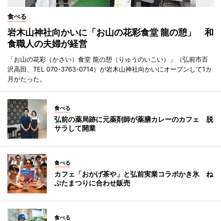
食べる
岩木山神社向かいに「お山の花彩食堂 龍の憩」 和
食職人の夫婦が経営
「お山の花彩（かさい）食堂 龍の憩（りゅうのいこい）」（弘前市百
沢高田、TEL 070-3763-0714）が岩木山神社向かいにオープンして1カ
月がたった。
食べる
弘前の薬局跡に元薬剤師が薬膳カレーのカフェ 脱
サラして開業
食べる
カフェ「おかげ茶や」と弘前実業コラボかき氷 ね
ぷたまつりに合わせ販売
食べる