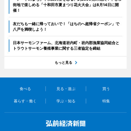
街地で楽しめる「十和田市夏まつり花火大会」は8月14日に開
催！
友だちも一緒に帰っておいで！「はちのへ超帰省クーポン」で
八戸を満喫しよう！
日本サーモンファーム、北海道岩内町・岩内郡漁業協同組合と
トラウトサーモン養殖事業に関する三者協定を締結
もっと見る
食べる
見る・遊ぶ
買う
暮らす・働く
学ぶ・知る
特集