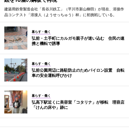
建築用鉄骨製造会社「長谷川鉄工」（平川市新山柳田）が現在、溶接作
品コンテスト「溶接人（ようせっちゅう）杯」に初挑戦している。
暮らす・働く
弘前・土手町にカルガモ親子が迷い込む 住民の連
携と機転で誘導
暮らす・働く
弘前公園周辺に路駐防止のためパイロン設置 自転
車の安全運転呼びかけ
暮らす・働く
弘高下駅近くに美容室「コタリナ」が移転 理容店
「けんの床や」跡に