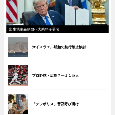
出生地主義制限へ大統領令署名
米イスラエル船舶の航行禁止検討
プロ野球・広島７―１１巨人
「デジポリス」普及呼び掛け