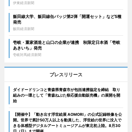
伊東経済新聞
飯田線大学、飯田線缶バッジ第2弾「開運セット」など5種
発売
飯田経済新聞
壱岐・重家酒造と山口の企業が連携 秋限定日本酒「壱岐
あきいち」発売
壱岐対馬経済新聞
プレスリリース
ダイドードリンコと青森県青森市が包括連携協定を締結 取り
組みの一環として「青森ねぶた祭応援自動販売機」の展開を開
始
【開催中】「動き出す浮世絵展 AOMORI」の公式記録映像を公
開。世界で累計50万人以上を動員した、浮世絵の世界に没入で
きる体感型デジタルアートミュージアムが東北初上陸。8月30
日（日）まで開催。