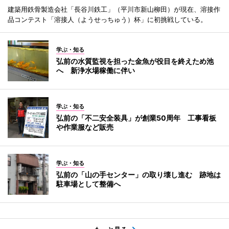
建築用鉄骨製造会社「長谷川鉄工」（平川市新山柳田）が現在、溶接作
品コンテスト「溶接人（ようせっちゅう）杯」に初挑戦している。
学ぶ・知る
弘前の水質監視を担った金魚が役目を終えため池
へ 新浄水場稼働に伴い
学ぶ・知る
弘前の「不二安全装具」が創業50周年 工事看板
や作業服など販売
学ぶ・知る
弘前の「山の手センター」の取り壊し進む 跡地は
駐車場として整備へ