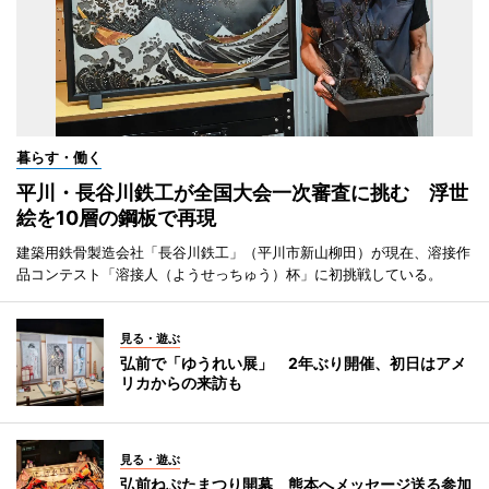
暮らす・働く
平川・長谷川鉄工が全国大会一次審査に挑む 浮世
絵を10層の鋼板で再現
建築用鉄骨製造会社「長谷川鉄工」（平川市新山柳田）が現在、溶接作
品コンテスト「溶接人（ようせっちゅう）杯」に初挑戦している。
見る・遊ぶ
弘前で「ゆうれい展」 2年ぶり開催、初日はアメ
リカからの来訪も
見る・遊ぶ
弘前ねぷたまつり開幕 熊本へメッセージ送る参加