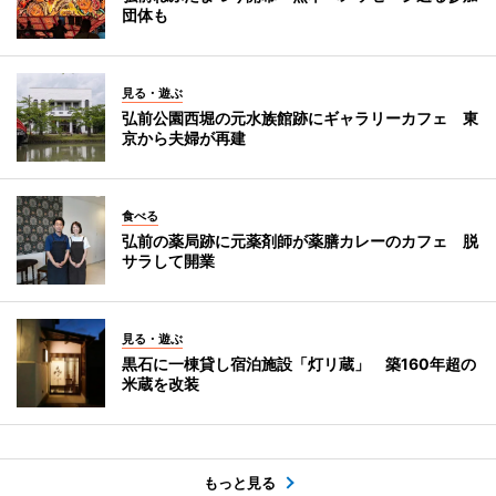
団体も
見る・遊ぶ
弘前公園西堀の元水族館跡にギャラリーカフェ 東
京から夫婦が再建
食べる
弘前の薬局跡に元薬剤師が薬膳カレーのカフェ 脱
サラして開業
見る・遊ぶ
黒石に一棟貸し宿泊施設「灯リ蔵」 築160年超の
米蔵を改装
もっと見る