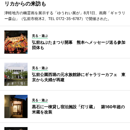
リカからの来訪も
津軽地方の幽霊画を展示する「ゆうれい展が」8月1日、画廊「ギャラリ
ー森山」（弘前市樹木2、TEL 0172-35-6787）で開催された。
見る・遊ぶ
弘前ねぷたまつり開幕 熊本へメッセージ送る参加
団体も
見る・遊ぶ
弘前公園西堀の元水族館跡にギャラリーカフェ 東
京から夫婦が再建
見る・遊ぶ
黒石に一棟貸し宿泊施設「灯リ蔵」 築160年超の
米蔵を改装