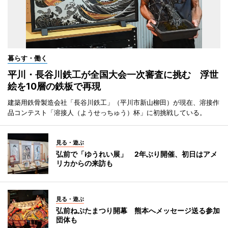
暮らす・働く
平川・長谷川鉄工が全国大会一次審査に挑む 浮世
絵を10層の鉄板で再現
建築用鉄骨製造会社「長谷川鉄工」（平川市新山柳田）が現在、溶接作
品コンテスト「溶接人（ようせっちゅう）杯」に初挑戦している。
見る・遊ぶ
弘前で「ゆうれい展」 2年ぶり開催、初日はアメ
リカからの来訪も
見る・遊ぶ
弘前ねぷたまつり開幕 熊本へメッセージ送る参加
団体も