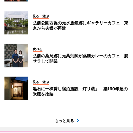
見る・遊ぶ
弘前公園西堀の元水族館跡にギャラリーカフェ 東
京から夫婦が再建
食べる
弘前の薬局跡に元薬剤師が薬膳カレーのカフェ 脱
サラして開業
見る・遊ぶ
黒石に一棟貸し宿泊施設「灯リ蔵」 築160年超の
米蔵を改装
もっと見る