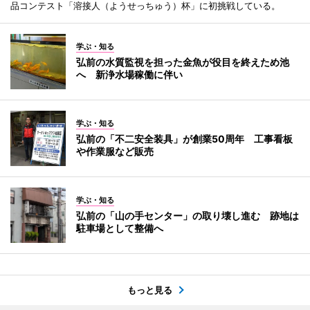
品コンテスト「溶接人（ようせっちゅう）杯」に初挑戦している。
学ぶ・知る
弘前の水質監視を担った金魚が役目を終えため池
へ 新浄水場稼働に伴い
学ぶ・知る
弘前の「不二安全装具」が創業50周年 工事看板
や作業服など販売
学ぶ・知る
弘前の「山の手センター」の取り壊し進む 跡地は
駐車場として整備へ
もっと見る