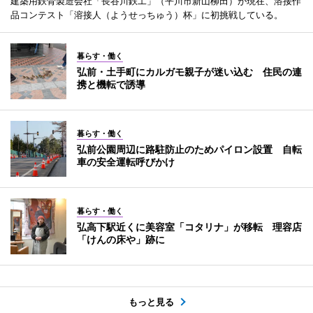
建築用鉄骨製造会社「長谷川鉄工」（平川市新山柳田）が現在、溶接作
品コンテスト「溶接人（ようせっちゅう）杯」に初挑戦している。
暮らす・働く
弘前・土手町にカルガモ親子が迷い込む 住民の連
携と機転で誘導
暮らす・働く
弘前公園周辺に路駐防止のためパイロン設置 自転
車の安全運転呼びかけ
暮らす・働く
弘高下駅近くに美容室「コタリナ」が移転 理容店
「けんの床や」跡に
もっと見る