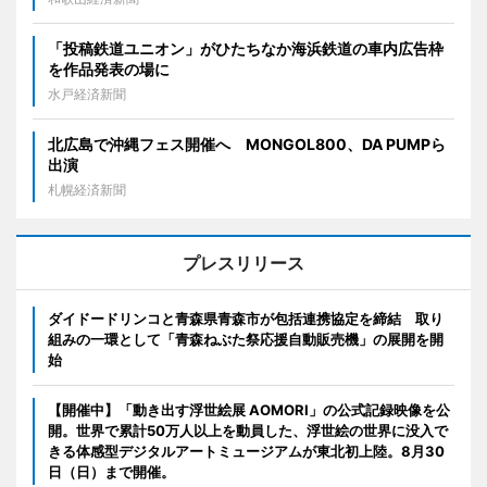
「投稿鉄道ユニオン」がひたちなか海浜鉄道の車内広告枠
を作品発表の場に
水戸経済新聞
北広島で沖縄フェス開催へ MONGOL800、DA PUMPら
出演
札幌経済新聞
プレスリリース
ダイドードリンコと青森県青森市が包括連携協定を締結 取り
組みの一環として「青森ねぶた祭応援自動販売機」の展開を開
始
【開催中】「動き出す浮世絵展 AOMORI」の公式記録映像を公
開。世界で累計50万人以上を動員した、浮世絵の世界に没入で
きる体感型デジタルアートミュージアムが東北初上陸。8月30
日（日）まで開催。