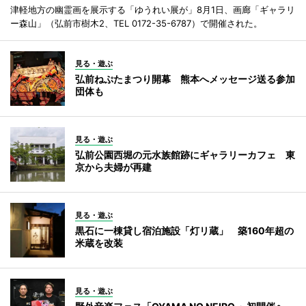
津軽地方の幽霊画を展示する「ゆうれい展が」8月1日、画廊「ギャラリ
ー森山」（弘前市樹木2、TEL 0172-35-6787）で開催された。
見る・遊ぶ
弘前ねぷたまつり開幕 熊本へメッセージ送る参加
団体も
見る・遊ぶ
弘前公園西堀の元水族館跡にギャラリーカフェ 東
京から夫婦が再建
見る・遊ぶ
黒石に一棟貸し宿泊施設「灯リ蔵」 築160年超の
米蔵を改装
見る・遊ぶ