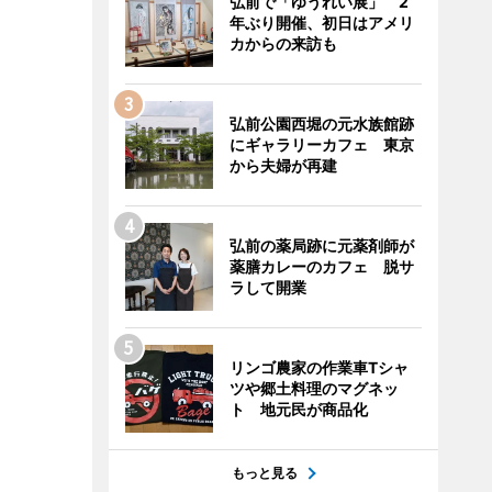
弘前で「ゆうれい展」 2
年ぶり開催、初日はアメリ
カからの来訪も
弘前公園西堀の元水族館跡
にギャラリーカフェ 東京
から夫婦が再建
弘前の薬局跡に元薬剤師が
薬膳カレーのカフェ 脱サ
ラして開業
リンゴ農家の作業車Tシャ
ツや郷土料理のマグネッ
ト 地元民が商品化
もっと見る