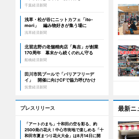
千葉経済新聞
浅草・松が谷にニットカフェ「ito-
mori」 編み物好きが集う場に
浅草経済新聞
北習志野の老舗精肉店「鳥吉」が創業
170周年 幕末から続くのれん守る
船橋経済新聞
田川市民プールで「バリアフリーデ
イ」 開催に向けCFで協力呼びかけ
筑豊経済新聞
プレスリリース
最新ニ
「アートのまち」十和田の空を彩る、約
2500発の花火！中心市街地で楽しめる「十
和田市夏まつり花火大会」は8月14日に開