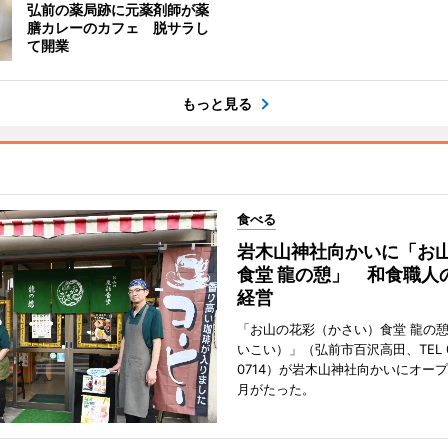
弘前の薬局跡に元薬剤師が薬
膳カレーのカフェ 脱サラし
て開業
もっと見る
食べる
岩木山神社向かいに「お
食堂 龍の憩」 和食職人
経営
「お山の花彩（かさい）食堂 龍の
いこい）」（弘前市百沢高田、TEL 07
0714）が岩木山神社向かいにオープ
月がたった。