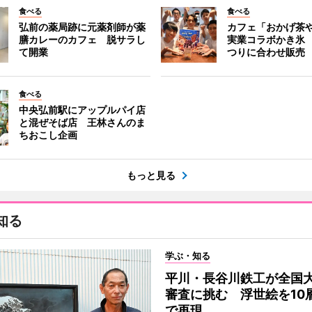
食べる
食べる
弘前の薬局跡に元薬剤師が薬
カフェ「おかげ茶
膳カレーのカフェ 脱サラし
実業コラボかき氷
て開業
つりに合わせ販売
食べる
中央弘前駅にアップルパイ店
と混ぜそば店 王林さんのま
ちおこし企画
もっと見る
知る
学ぶ・知る
平川・長谷川鉄工が全国
審査に挑む 浮世絵を10
で再現