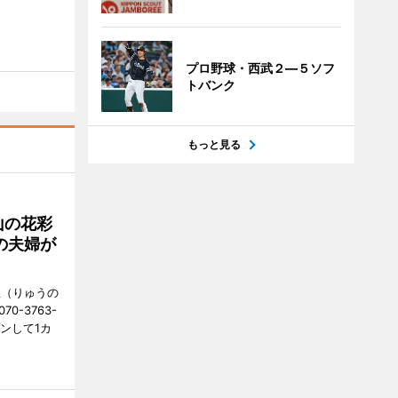
プロ野球・西武２―５ソフ
トバンク
もっと見る
山の花彩
の夫婦が
憩（りゅうの
0-3763-
ンして1カ