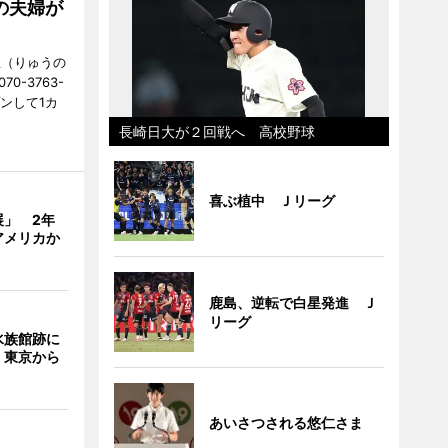
の夫婦が
憩（りゅうの
0-3763-
ンして1カ
長崎日大が２回戦へ 高校野球
喜ぶ植中 Ｊリーグ
展」 2年
アメリカか
鹿島、逆転で白星発進 Ｊ
リーグ
水族館跡に
 東京から
あいさつされる悠仁さま