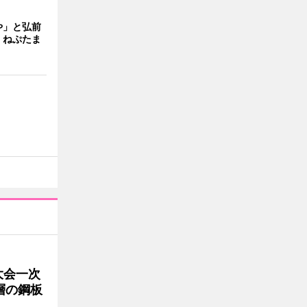
や」と弘前
 ねぷたま
大会一次
層の鋼板