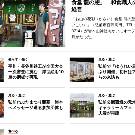
食堂 龍の憩」 和食職人
経営
「お山の花彩（かさい）食堂 龍の
いこい）」（弘前市百沢高田、TEL 07
0714）が岩木山神社向かいにオープ
月がたった。
暮らす・働く
見る・遊ぶ
平川・長谷川鉄工が全国大会
弘前で「ゆうれい
一次審査に挑む 浮世絵を10
ぶり開催、初日は
層の鋼板で再現
らの来訪も
見る・遊ぶ
見る・遊ぶ
弘前ねぷたまつり開幕 熊本
弘前公園西堀の元
へメッセージ送る参加団体も
ギャラリーカフェ
夫婦が再建
食べる