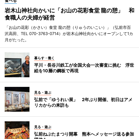
食べる
岩木山神社向かいに「お山の花彩食堂 龍の憩」 和
食職人の夫婦が経営
「お山の花彩（かさい）食堂 龍の憩（りゅうのいこい）」（弘前市百
沢高田、TEL 070-3763-0714）が岩木山神社向かいにオープンして1カ
月がたった。
暮らす・働く
平川・長谷川鉄工が全国大会一次審査に挑む 浮世
絵を10層の鋼板で再現
見る・遊ぶ
弘前で「ゆうれい展」 2年ぶり開催、初日はアメ
リカからの来訪も
見る・遊ぶ
弘前ねぷたまつり開幕 熊本へメッセージ送る参加