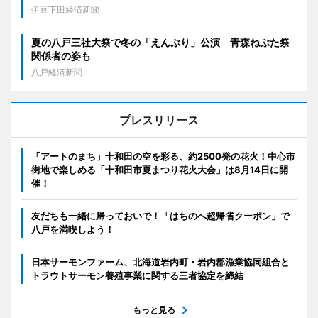
伊豆下田経済新聞
夏の八戸三社大祭で冬の「えんぶり」公演 青森ねぶた祭
関係者の姿も
八戸経済新聞
プレスリリース
「アートのまち」十和田の空を彩る、約2500発の花火！中心市
街地で楽しめる「十和田市夏まつり花火大会」は8月14日に開
催！
友だちも一緒に帰っておいで！「はちのへ超帰省クーポン」で
八戸を満喫しよう！
日本サーモンファーム、北海道岩内町・岩内郡漁業協同組合と
トラウトサーモン養殖事業に関する三者協定を締結
もっと見る