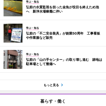
学ぶ・知る
弘前の水質監視を担った金魚が役目を終えため池
へ 新浄水場稼働に伴い
学ぶ・知る
弘前の「不二安全装具」が創業50周年 工事看板
や作業服など販売
学ぶ・知る
弘前の「山の手センター」の取り壊し進む 跡地は
駐車場として整備へ
もっと見る
暮らす・働く