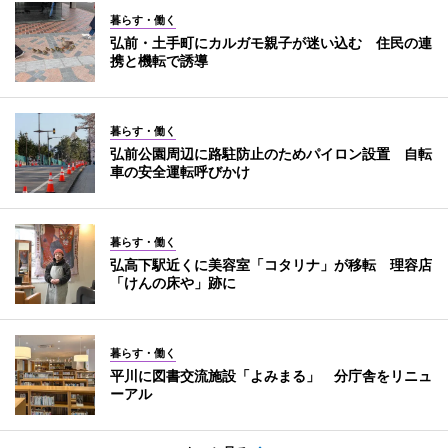
暮らす・働く
弘前・土手町にカルガモ親子が迷い込む 住民の連
携と機転で誘導
暮らす・働く
弘前公園周辺に路駐防止のためパイロン設置 自転
車の安全運転呼びかけ
暮らす・働く
弘高下駅近くに美容室「コタリナ」が移転 理容店
「けんの床や」跡に
暮らす・働く
平川に図書交流施設「よみまる」 分庁舎をリニュ
ーアル