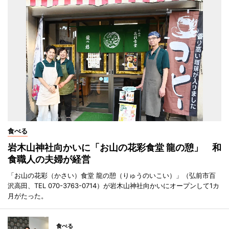
食べる
岩木山神社向かいに「お山の花彩食堂 龍の憩」 和
食職人の夫婦が経営
「お山の花彩（かさい）食堂 龍の憩（りゅうのいこい）」（弘前市百
沢高田、TEL 070-3763-0714）が岩木山神社向かいにオープンして1カ
月がたった。
食べる