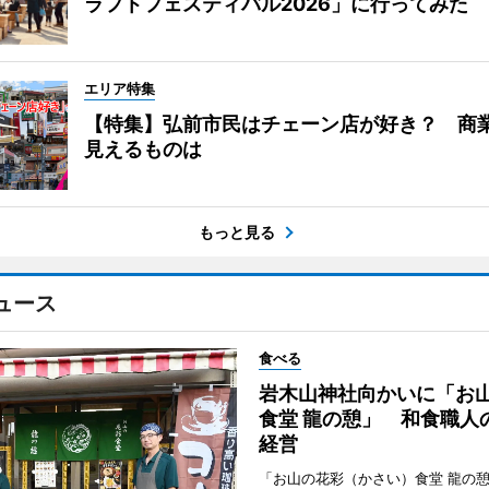
ラフトフェスティバル2026」に行ってみた
エリア特集
【特集】弘前市民はチェーン店が好き？ 商
見えるものは
もっと見る
ュース
食べる
岩木山神社向かいに「お
食堂 龍の憩」 和食職人
経営
「お山の花彩（かさい）食堂 龍の