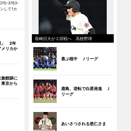
0-3763-
ンして1カ
長崎日大が２回戦へ 高校野球
展」 2年
アメリカか
喜ぶ植中 Ｊリーグ
水族館跡に
 東京から
鹿島、逆転で白星発進 Ｊ
リーグ
あいさつされる悠仁さま