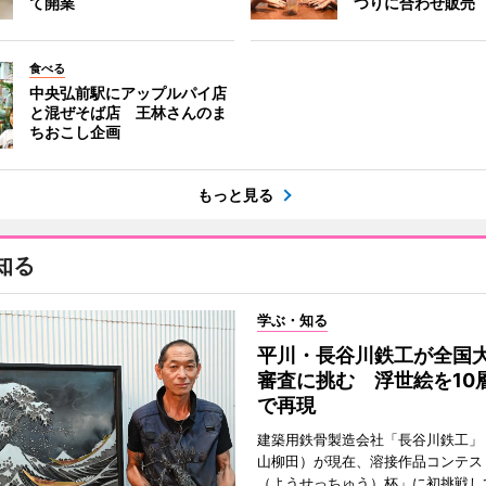
て開業
つりに合わせ販売
食べる
中央弘前駅にアップルパイ店
と混ぜそば店 王林さんのま
ちおこし企画
もっと見る
知る
学ぶ・知る
平川・長谷川鉄工が全国
審査に挑む 浮世絵を10
で再現
建築用鉄骨製造会社「長谷川鉄工」
山柳田）が現在、溶接作品コンテス
（ようせっちゅう）杯」に初挑戦し