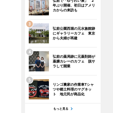
弘前で「ゆうれい展」 2
年ぶり開催、初日はアメリ
カからの来訪も
弘前公園西堀の元水族館跡
にギャラリーカフェ 東京
から夫婦が再建
弘前の薬局跡に元薬剤師が
薬膳カレーのカフェ 脱サ
ラして開業
リンゴ農家の作業車Tシャ
ツや郷土料理のマグネッ
ト 地元民が商品化
もっと見る