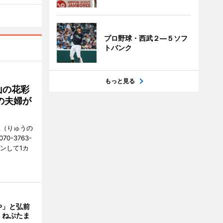
プロ野球・西武２―５ソフ
トバンク
もっと見る
山の花彩
の夫婦が
憩（りゅうの
0-3763-
ンして1カ
や」と弘前
 ねぷたま