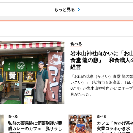
もっと見る
食べる
岩木山神社向かいに「お
食堂 龍の憩」 和食職人
経営
「お山の花彩（かさい）食堂 龍の
いこい）」（弘前市百沢高田、TEL 07
0714）が岩木山神社向かいにオープ
月がたった。
食べる
食べる
弘前の薬局跡に元薬剤師が薬
カフェ「おかげ茶
膳カレーのカフェ 脱サラし
実業コラボかき氷