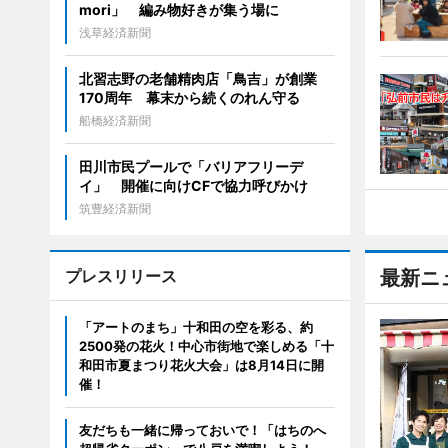
mori」 編み物好きが集う場に
浅草経済新聞
北習志野の老舗精肉店「鳥吉」が創業
170周年 幕末から続くのれん守る
船橋経済新聞
田川市民プールで「バリアフリーデ
イ」 開催に向けCFで協力呼びかけ
筑豊経済新聞
プレスリリース
最新ニ
「アートのまち」十和田の空を彩る、約
2500発の花火！中心市街地で楽しめる「十
和田市夏まつり花火大会」は8月14日に開
催！
友だちも一緒に帰っておいで！「はちのへ