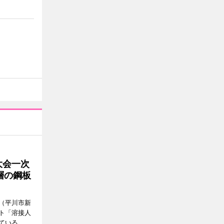
大会一次
層の鋼板
（平川市新
ト「溶接人
ている。