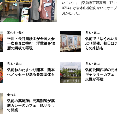
いこい）」（弘前市百沢高田、TEL 07
0714）が岩木山神社向かいにオープ
月がたった。
暮らす・働く
見る・遊ぶ
平川・長谷川鉄工が全国大会
弘前で「ゆうれい
一次審査に挑む 浮世絵を10
ぶり開催、初日は
層の鋼板で再現
らの来訪も
見る・遊ぶ
見る・遊ぶ
弘前ねぷたまつり開幕 熊本
弘前公園西堀の元
へメッセージ送る参加団体も
ギャラリーカフェ
夫婦が再建
食べる
弘前の薬局跡に元薬剤師が薬
膳カレーのカフェ 脱サラし
て開業