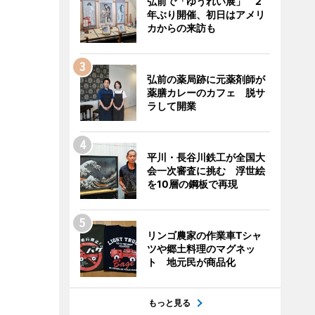
弘前で「ゆうれい展」 2
年ぶり開催、初日はアメリ
カからの来訪も
弘前の薬局跡に元薬剤師が
薬膳カレーのカフェ 脱サ
ラして開業
平川・長谷川鉄工が全国大
会一次審査に挑む 浮世絵
を10層の鋼板で再現
リンゴ農家の作業車Tシャ
ツや郷土料理のマグネッ
ト 地元民が商品化
もっと見る