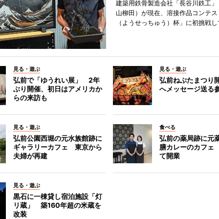
建築用鉄骨製造会社「長谷川鉄工」
山柳田）が現在、溶接作品コンテス
（ようせっちゅう）杯」に初挑戦し
見る・遊ぶ
見る・遊ぶ
弘前で「ゆうれい展」 2年
弘前ねぷたまつり
ぶり開催、初日はアメリカか
へメッセージ送る
らの来訪も
見る・遊ぶ
食べる
弘前公園西堀の元水族館跡に
弘前の薬局跡に元
ギャラリーカフェ 東京から
膳カレーのカフェ
夫婦が再建
て開業
見る・遊ぶ
黒石に一棟貸し宿泊施設「灯
リ蔵」 築160年超の米蔵を
改装