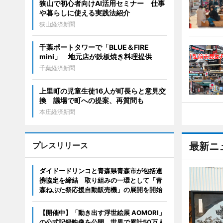
狭山で初心者向けAI活用セミナー 仕事
や暮らしに使える実践法紹介
狭山経済新聞
千葉ポートタワーで「BLUE＆FIRE
mini」 地元店が鉄板焼き料理提供
千葉経済新聞
上里町の児童生徒16人が町長らと意見交
換 議場で町への提案、再質問も
本庄経済新聞
プレスリリース
最新ニ
ダイドードリンコと青森県青森市が包括連
携協定を締結 取り組みの一環として「青
森ねぶた祭応援自動販売機」の展開を開始
【開催中】「動き出す浮世絵展 AOMORI」
の公式記録映像を公開。世界で累計50万人