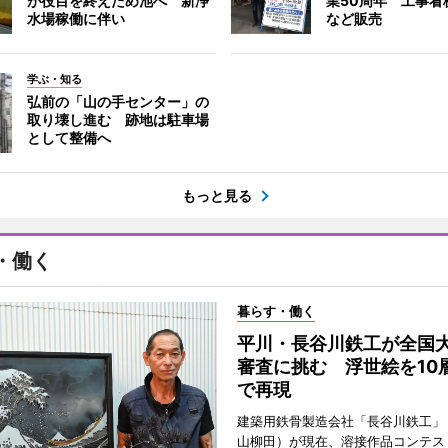
が役目を終えため池へ 新浄
業50周年 工事看
水場稼働に伴い
など販売
学ぶ・知る
弘前の「山の手センター」の
取り壊し進む 跡地は駐車場
として整備へ
もっと見る
・働く
暮らす・働く
平川・長谷川鉄工が全国
審査に挑む 浮世絵を10
で再現
建築用鉄骨製造会社「長谷川鉄工」
山柳田）が現在、溶接作品コンテス