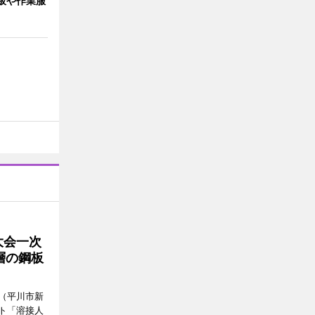
板や作業服
大会一次
層の鋼板
（平川市新
ト「溶接人