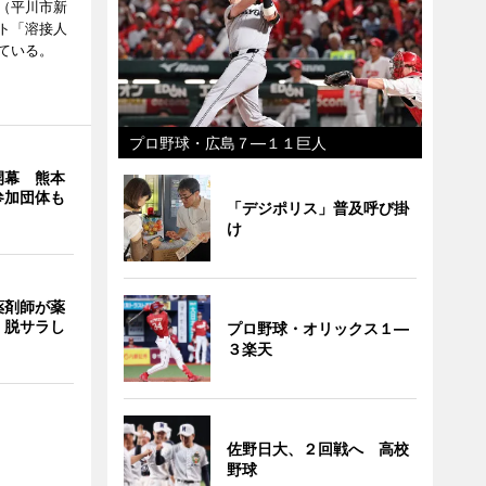
（平川市新
ト「溶接人
ている。
プロ野球・広島７―１１巨人
開幕 熊本
参加団体も
「デジポリス」普及呼び掛
け
薬剤師が薬
 脱サラし
プロ野球・オリックス１―
３楽天
佐野日大、２回戦へ 高校
野球