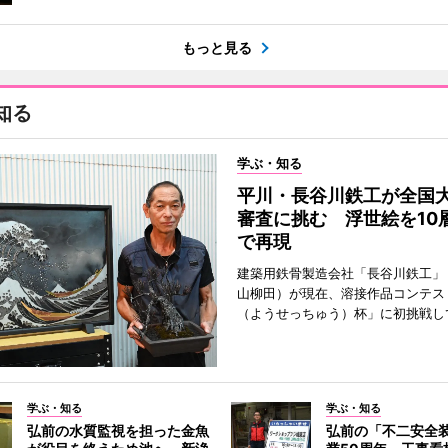
もっと見る
知る
学ぶ・知る
平川・長谷川鉄工が全国
審査に挑む 浮世絵を10
で再現
建築用鉄骨製造会社「長谷川鉄工」
山柳田）が現在、溶接作品コンテス
（ようせっちゅう）杯」に初挑戦し
学ぶ・知る
学ぶ・知る
弘前の水質監視を担った金魚
弘前の「不二安全