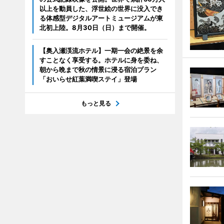
以上を動員した、浮世絵の世界に没入でき
る体感型デジタルアートミュージアムが東
北初上陸。8月30日（日）まで開催。
【奥入瀬渓流ホテル】一期一会の絶景を余
すことなく享受する。ホテルに身を委ね、
朝から晩まで秋の情景に浸る宿泊プラン
「おいらせ紅葉満喫ステイ」登場
もっと見る