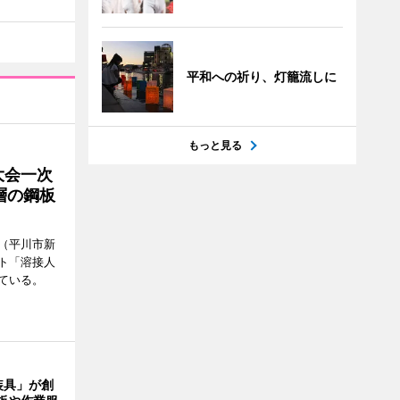
平和への祈り、灯籠流しに
もっと見る
大会一次
層の鋼板
（平川市新
ト「溶接人
ている。
装具」が創