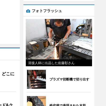
フォトフラッシュ
溶接人杯に出品した佐藤彰さん
。どこに
プラズマ切断機で切り出す
ード&ク
鉄盆栽で表現された木肌