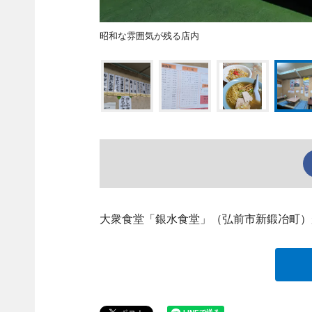
昭和な雰囲気が残る店内
大衆食堂「銀水食堂」（弘前市新鍛冶町）が