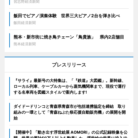
習志野経済新聞
飯田でピアノ演奏体験 世界三大ピアノ2台を弾き比べ
飯田経済新聞
熊本・新市街に焼き鳥チェーン「鳥貴族」 県内2店舗目
熊本経済新聞
プレスリリース
『サライ』最新号の大特集は、「『鉄道』大図鑑」。新幹線、
ローカル列車、ケーブルカーから蒸気機関車まで、現役で運行
する名車両を図鑑スタイルで案内します!
ダイドードリンコと青森県青森市が包括連携協定を締結 取り
組みの一環として「青森ねぶた祭応援自動販売機」の展開を開
始
【開催中】「動き出す浮世絵展 AOMORI」の公式記録映像を公