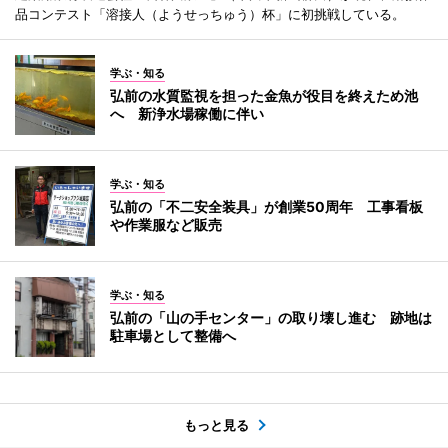
品コンテスト「溶接人（ようせっちゅう）杯」に初挑戦している。
学ぶ・知る
弘前の水質監視を担った金魚が役目を終えため池
へ 新浄水場稼働に伴い
学ぶ・知る
弘前の「不二安全装具」が創業50周年 工事看板
や作業服など販売
学ぶ・知る
弘前の「山の手センター」の取り壊し進む 跡地は
駐車場として整備へ
もっと見る