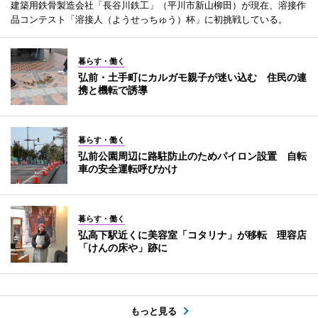
建築用鉄骨製造会社「長谷川鉄工」（平川市新山柳田）が現在、溶接作
品コンテスト「溶接人（ようせっちゅう）杯」に初挑戦している。
暮らす・働く
弘前・土手町にカルガモ親子が迷い込む 住民の連
携と機転で誘導
暮らす・働く
弘前公園周辺に路駐防止のためパイロン設置 自転
車の安全運転呼びかけ
暮らす・働く
弘高下駅近くに美容室「コタリナ」が移転 理容店
「けんの床や」跡に
もっと見る