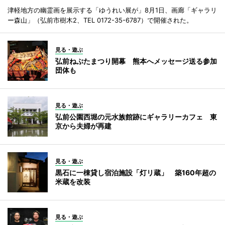
津軽地方の幽霊画を展示する「ゆうれい展が」8月1日、画廊「ギャラリ
ー森山」（弘前市樹木2、TEL 0172-35-6787）で開催された。
見る・遊ぶ
弘前ねぷたまつり開幕 熊本へメッセージ送る参加
団体も
見る・遊ぶ
弘前公園西堀の元水族館跡にギャラリーカフェ 東
京から夫婦が再建
見る・遊ぶ
黒石に一棟貸し宿泊施設「灯リ蔵」 築160年超の
米蔵を改装
見る・遊ぶ