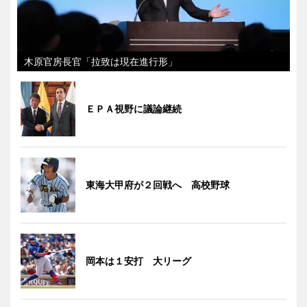
木原官房長官「拉致は現在進行形」
ＥＰＡ視野に議論継続
東海大甲府が２回戦へ 高校野球
岡本は１安打 大リーグ