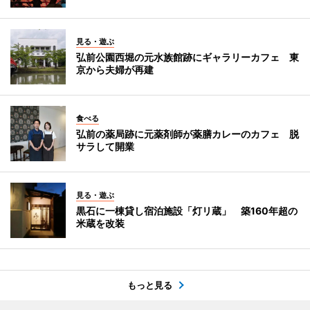
見る・遊ぶ
弘前公園西堀の元水族館跡にギャラリーカフェ 東
京から夫婦が再建
食べる
弘前の薬局跡に元薬剤師が薬膳カレーのカフェ 脱
サラして開業
見る・遊ぶ
黒石に一棟貸し宿泊施設「灯リ蔵」 築160年超の
米蔵を改装
もっと見る