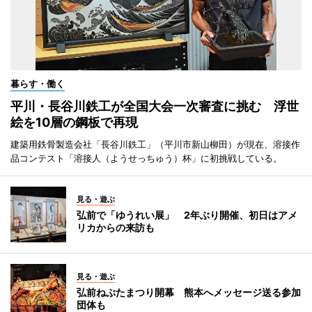
暮らす・働く
平川・長谷川鉄工が全国大会一次審査に挑む 浮世
絵を10層の鋼板で再現
建築用鉄骨製造会社「長谷川鉄工」（平川市新山柳田）が現在、溶接作
品コンテスト「溶接人（ようせっちゅう）杯」に初挑戦している。
見る・遊ぶ
弘前で「ゆうれい展」 2年ぶり開催、初日はアメ
リカからの来訪も
見る・遊ぶ
弘前ねぷたまつり開幕 熊本へメッセージ送る参加
団体も