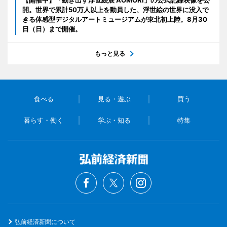
【開催中】「動き出す浮世絵展 AOMORI」の公式記録映像を公
開。世界で累計50万人以上を動員した、浮世絵の世界に没入で
きる体感型デジタルアートミュージアムが東北初上陸。8月30
日（日）まで開催。
もっと見る
食べる
見る・遊ぶ
買う
暮らす・働く
学ぶ・知る
特集
弘前経済新聞について