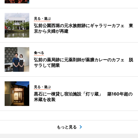
見る・遊ぶ
弘前公園西堀の元水族館跡にギャラリーカフェ 東
京から夫婦が再建
食べる
弘前の薬局跡に元薬剤師が薬膳カレーのカフェ 脱
サラして開業
見る・遊ぶ
黒石に一棟貸し宿泊施設「灯リ蔵」 築160年超の
米蔵を改装
もっと見る