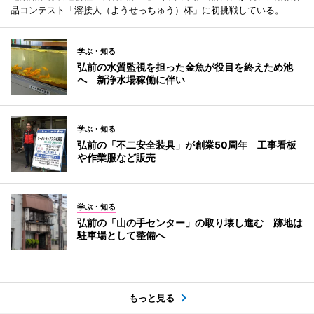
品コンテスト「溶接人（ようせっちゅう）杯」に初挑戦している。
学ぶ・知る
弘前の水質監視を担った金魚が役目を終えため池
へ 新浄水場稼働に伴い
学ぶ・知る
弘前の「不二安全装具」が創業50周年 工事看板
や作業服など販売
学ぶ・知る
弘前の「山の手センター」の取り壊し進む 跡地は
駐車場として整備へ
もっと見る