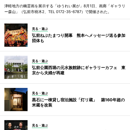
津軽地方の幽霊画を展示する「ゆうれい展が」8月1日、画廊「ギャラリ
ー森山」（弘前市樹木2、TEL 0172-35-6787）で開催された。
見る・遊ぶ
弘前ねぷたまつり開幕 熊本へメッセージ送る参加
団体も
見る・遊ぶ
弘前公園西堀の元水族館跡にギャラリーカフェ 東
京から夫婦が再建
見る・遊ぶ
黒石に一棟貸し宿泊施設「灯リ蔵」 築160年超の
米蔵を改装
見る・遊ぶ