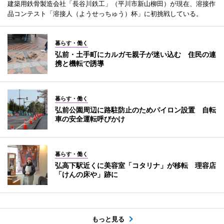
建築用鉄骨製造会社「長谷川鉄工」（平川市新山柳田）が現在、溶接作
品コンテスト「溶接人（ようせっちゅう）杯」に初挑戦している。
暮らす・働く
弘前・土手町にカルガモ親子が迷い込む 住民の連
携と機転で誘導
暮らす・働く
弘前公園周辺に路駐防止のためパイロン設置 自転
車の安全運転呼びかけ
暮らす・働く
弘高下駅近くに美容室「コタリナ」が移転 理容店
「けんの床や」跡に
もっと見る