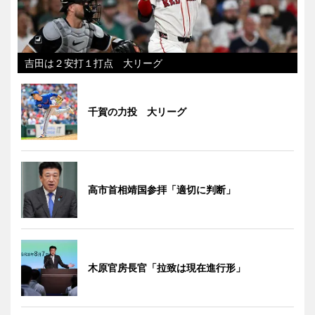
吉田は２安打１打点 大リーグ
千賀の力投 大リーグ
高市首相靖国参拝「適切に判断」
木原官房長官「拉致は現在進行形」