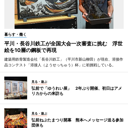
暮らす・働く
平川・長谷川鉄工が全国大会一次審査に挑む 浮世
絵を10層の鋼板で再現
建築用鉄骨製造会社「長谷川鉄工」（平川市新山柳田）が現在、溶接作
品コンテスト「溶接人（ようせっちゅう）杯」に初挑戦している。
見る・遊ぶ
弘前で「ゆうれい展」 2年ぶり開催、初日はアメ
リカからの来訪も
見る・遊ぶ
弘前ねぷたまつり開幕 熊本へメッセージ送る参加
団体も