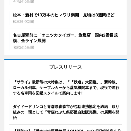
今治経済新聞
松本・新村で13万本のヒマワリ満開 見頃は3週間ほど
松本経済新聞
名古屋駅前に「オニツカタイガー」旗艦店 国内2番目規
模、全ライン展開
名駅経済新聞
プレスリリース
『サライ』最新号の大特集は、「『鉄道』大図鑑」。新幹線、
ローカル列車、ケーブルカーから蒸気機関車まで、現役で運行
する名車両を図鑑スタイルで案内します!
ダイドードリンコと青森県青森市が包括連携協定を締結 取り
組みの一環として「青森ねぶた祭応援自動販売機」の展開を開
始