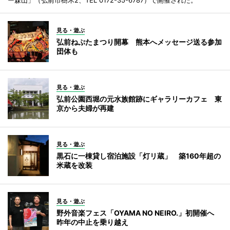
見る・遊ぶ
弘前ねぷたまつり開幕 熊本へメッセージ送る参加
団体も
見る・遊ぶ
弘前公園西堀の元水族館跡にギャラリーカフェ 東
京から夫婦が再建
見る・遊ぶ
黒石に一棟貸し宿泊施設「灯リ蔵」 築160年超の
米蔵を改装
見る・遊ぶ
野外音楽フェス「OYAMA NO NEIRO.」初開催へ
昨年の中止を乗り越え