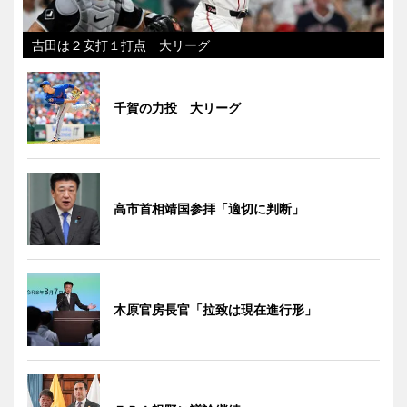
吉田は２安打１打点 大リーグ
千賀の力投 大リーグ
高市首相靖国参拝「適切に判断」
木原官房長官「拉致は現在進行形」