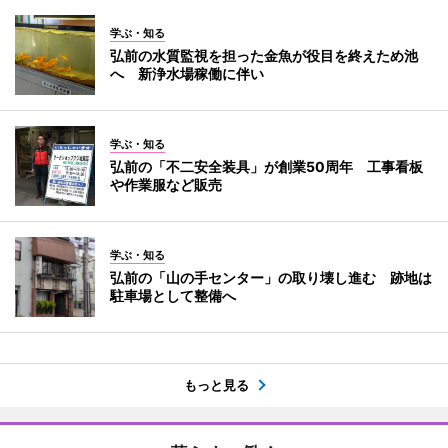
学ぶ・知る
弘前の水質監視を担った金魚が役目を終えため池
へ 新浄水場稼働に伴い
学ぶ・知る
弘前の「不二安全装具」が創業50周年 工事看板
や作業服など販売
学ぶ・知る
弘前の「山の手センター」の取り壊し進む 跡地は
駐車場として整備へ
もっと見る