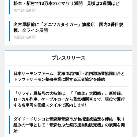
松本・新村で13万本のヒマワリ満開 見頃は3週間ほど
松本経済新聞
名古屋駅前に「オニツカタイガー」旗艦店 国内2番目規
模、全ライン展開
名駅経済新聞
プレスリリース
日本サーモンファーム、北海道岩内町・岩内郡漁業協同組合と
トラウトサーモン養殖事業に関する三者協定を締結
『サライ』最新号の大特集は、「『鉄道』大図鑑」。新幹線、
ローカル列車、ケーブルカーから蒸気機関車まで、現役で運行
する名車両を図鑑スタイルで案内します!
ダイドードリンコと青森県青森市が包括連携協定を締結 取り
組みの一環として「青森ねぶた祭応援自動販売機」の展開を開
始