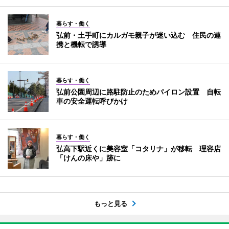
暮らす・働く
弘前・土手町にカルガモ親子が迷い込む 住民の連
携と機転で誘導
暮らす・働く
弘前公園周辺に路駐防止のためパイロン設置 自転
車の安全運転呼びかけ
暮らす・働く
弘高下駅近くに美容室「コタリナ」が移転 理容店
「けんの床や」跡に
もっと見る