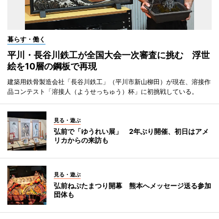
暮らす・働く
平川・長谷川鉄工が全国大会一次審査に挑む 浮世
絵を10層の鋼板で再現
建築用鉄骨製造会社「長谷川鉄工」（平川市新山柳田）が現在、溶接作
品コンテスト「溶接人（ようせっちゅう）杯」に初挑戦している。
見る・遊ぶ
弘前で「ゆうれい展」 2年ぶり開催、初日はアメ
リカからの来訪も
見る・遊ぶ
弘前ねぷたまつり開幕 熊本へメッセージ送る参加
団体も