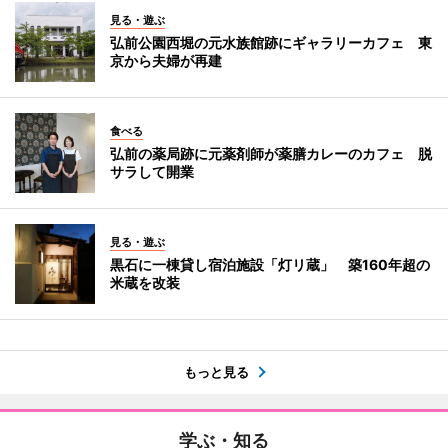
見る・遊ぶ
弘前公園西堀の元水族館跡にギャラリーカフェ 東
京から夫婦が再建
食べる
弘前の薬局跡に元薬剤師が薬膳カレーのカフェ 脱
サラして開業
見る・遊ぶ
黒石に一棟貸し宿泊施設「灯リ蔵」 築160年超の
米蔵を改装
もっと見る
学ぶ・知る