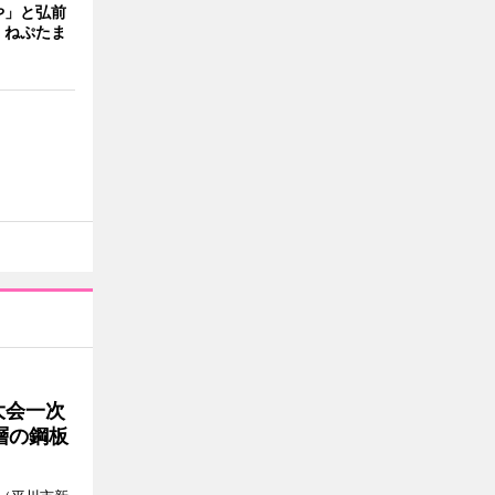
や」と弘前
 ねぷたま
大会一次
層の鋼板