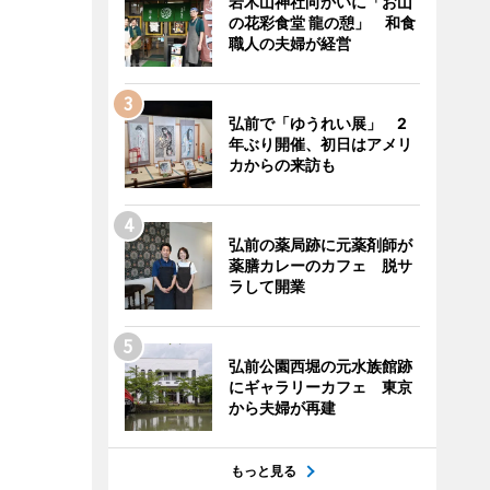
岩木山神社向かいに「お山
の花彩食堂 龍の憩」 和食
職人の夫婦が経営
弘前で「ゆうれい展」 2
年ぶり開催、初日はアメリ
カからの来訪も
弘前の薬局跡に元薬剤師が
薬膳カレーのカフェ 脱サ
ラして開業
弘前公園西堀の元水族館跡
にギャラリーカフェ 東京
から夫婦が再建
もっと見る