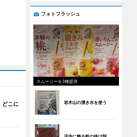
フォトフラッシュ
スムージーを3種提供
岩木山の湧き水を使う
。どこに
店内に飾る蛇の抜け殻