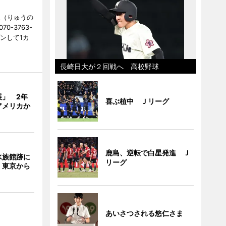
憩（りゅうの
0-3763-
ンして1カ
長崎日大が２回戦へ 高校野球
展」 2年
喜ぶ植中 Ｊリーグ
アメリカか
鹿島、逆転で白星発進 Ｊ
水族館跡に
リーグ
 東京から
あいさつされる悠仁さま