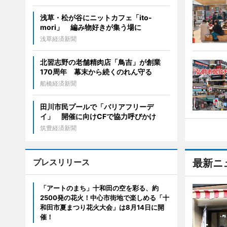
浅草・松が谷にニットカフェ「ito-
mori」 編み物好きが集う場に
浅草経済新聞
北習志野の老舗精肉店「鳥吉」が創業
170周年 幕末から続くのれん守る
船橋経済新聞
田川市民プールで「バリアフリーデ
イ」 開催に向けCFで協力呼びかけ
筑豊経済新聞
プレスリリース
最新ニ
「アートのまち」十和田の空を彩る、約
2500発の花火！中心市街地で楽しめる「十
和田市夏まつり花火大会」は8月14日に開
催！