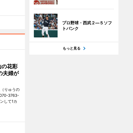
プロ野球・西武２―５ソフ
トバンク
もっと見る
山の花彩
の夫婦が
憩（りゅうの
0-3763-
ンして1カ