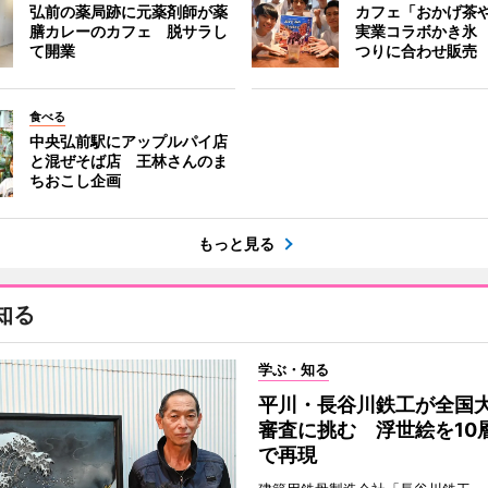
弘前の薬局跡に元薬剤師が薬
カフェ「おかげ茶
膳カレーのカフェ 脱サラし
実業コラボかき氷
て開業
つりに合わせ販売
食べる
中央弘前駅にアップルパイ店
と混ぜそば店 王林さんのま
ちおこし企画
もっと見る
知る
学ぶ・知る
平川・長谷川鉄工が全国
審査に挑む 浮世絵を10
で再現