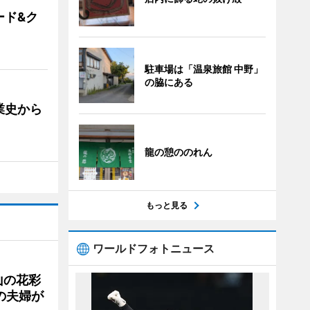
ード&ク
駐車場は「温泉旅館 中野」
の脇にある
業史から
龍の憩ののれん
もっと見る
ワールドフォトニュース
山の花彩
の夫婦が