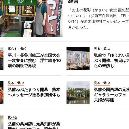
経営
「お山の花彩（かさい）食堂 龍の
いこい）」（弘前市百沢高田、TEL 07
0714）が岩木山神社向かいにオープ
月がたった。
暮らす・働く
見る・遊ぶ
平川・長谷川鉄工が全国大会
弘前で「ゆうれい
一次審査に挑む 浮世絵を10
ぶり開催、初日は
層の鋼板で再現
らの来訪も
見る・遊ぶ
見る・遊ぶ
弘前ねぷたまつり開幕 熊本
弘前公園西堀の元
へメッセージ送る参加団体も
ギャラリーカフェ
夫婦が再建
食べる
弘前の薬局跡に元薬剤師が薬
膳カレーのカフェ 脱サラし