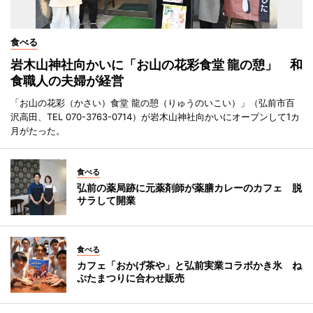
食べる
岩木山神社向かいに「お山の花彩食堂 龍の憩」 和
食職人の夫婦が経営
「お山の花彩（かさい）食堂 龍の憩（りゅうのいこい）」（弘前市百
沢高田、TEL 070-3763-0714）が岩木山神社向かいにオープンして1カ
月がたった。
食べる
弘前の薬局跡に元薬剤師が薬膳カレーのカフェ 脱
サラして開業
食べる
カフェ「おかげ茶や」と弘前実業コラボかき氷 ね
ぷたまつりに合わせ販売