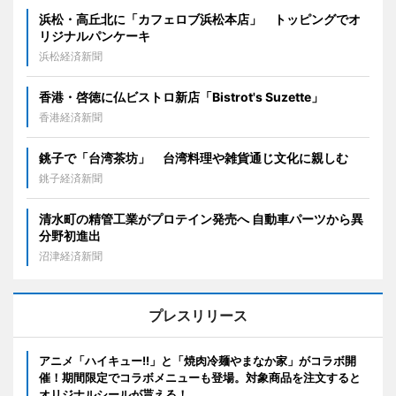
浜松・高丘北に「カフェロブ浜松本店」 トッピングでオ
リジナルパンケーキ
浜松経済新聞
香港・啓徳に仏ビストロ新店「Bistrot's Suzette」
香港経済新聞
銚子で「台湾茶坊」 台湾料理や雑貨通じ文化に親しむ
銚子経済新聞
清水町の精管工業がプロテイン発売へ 自動車パーツから異
分野初進出
沼津経済新聞
プレスリリース
アニメ「ハイキュー!!」と「焼肉冷麺やまなか家」がコラボ開
催！期間限定でコラボメニューも登場。対象商品を注文すると
オリジナルシールが貰える！