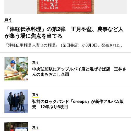
買う
「津軽伝承料理」の第2弾 正月や盆、農事など人
が集う場に焦点を当てる
「津軽伝承料理 人寄せの料理」（柴田書店）が8月3日、発売された。
買う
中央弘前駅にアップルパイ店と混ぜそば店 王林さ
んのまちおこし企画
買う
弘前のロックバンド「creeps」が新作アルバム販
売 12年ぶり6枚目
買う