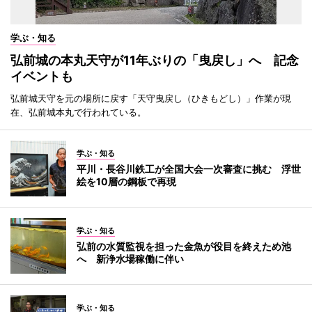
学ぶ・知る
弘前城の本丸天守が11年ぶりの「曳戻し」へ 記念
イベントも
弘前城天守を元の場所に戻す「天守曳戻し（ひきもどし）」作業が現
在、弘前城本丸で行われている。
学ぶ・知る
平川・長谷川鉄工が全国大会一次審査に挑む 浮世
絵を10層の鋼板で再現
学ぶ・知る
弘前の水質監視を担った金魚が役目を終えため池
へ 新浄水場稼働に伴い
学ぶ・知る