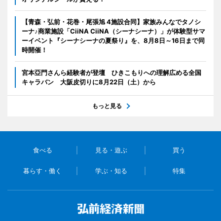
【青森・弘前・花巻・尾張旭 4施設合同】家族みんなでタノシ
ーナ♪商業施設「CiiNA CiiNA（シーナシーナ）」が体験型サマ
ーイベント『シーナシーナの夏祭り』を、8月8日～16日まで同
時開催！
宮本亞門さんら経験者が登壇 ひきこもりへの理解広める全国
キャラバン 大阪皮切りに8月22日（土）から
もっと見る
食べる
見る・遊ぶ
買う
暮らす・働く
学ぶ・知る
特集