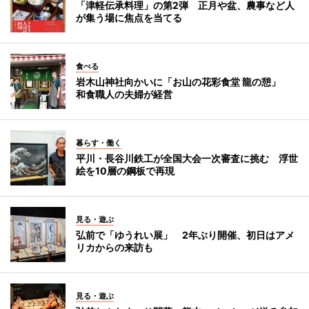
「津軽伝承料理」の第2弾 正月や盆、農事など人
が集う場に焦点を当てる
食べる
岩木山神社向かいに「お山の花彩食堂 龍の憩」
和食職人の夫婦が経営
暮らす・働く
平川・長谷川鉄工が全国大会一次審査に挑む 浮世
絵を10層の鋼板で再現
見る・遊ぶ
弘前で「ゆうれい展」 2年ぶり開催、初日はアメ
リカからの来訪も
見る・遊ぶ