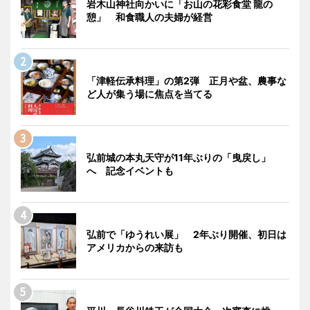
岩木山神社向かいに「お山の花彩食堂 龍の
憩」 和食職人の夫婦が経営
「津軽伝承料理」の第2弾 正月や盆、農事な
ど人が集う場に焦点を当てる
弘前城の本丸天守が11年ぶりの「曳戻し」
へ 記念イベントも
弘前で「ゆうれい展」 2年ぶり開催、初日は
アメリカからの来訪も