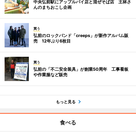
中央弘前駅にアップルパイ店と混ぜそば店 王林さ
んのまちおこし企画
買う
弘前のロックバンド「creeps」が新作アルバム販
売 12年ぶり6枚目
買う
弘前の「不二安全装具」が創業50周年 工事看板
や作業服など販売
もっと見る
食べる