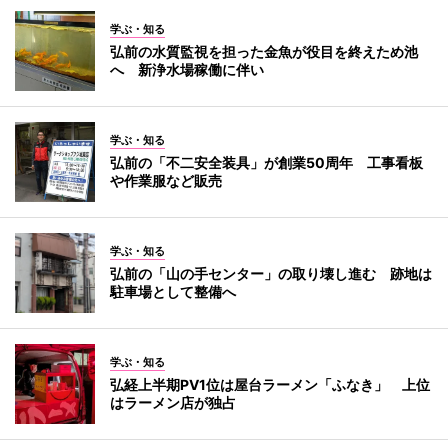
学ぶ・知る
弘前の水質監視を担った金魚が役目を終えため池
へ 新浄水場稼働に伴い
学ぶ・知る
弘前の「不二安全装具」が創業50周年 工事看板
や作業服など販売
学ぶ・知る
弘前の「山の手センター」の取り壊し進む 跡地は
駐車場として整備へ
学ぶ・知る
弘経上半期PV1位は屋台ラーメン「ふなき」 上位
はラーメン店が独占