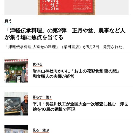
買う
「津軽伝承料理」の第2弾 正月や盆、農事など人
が集う場に焦点を当てる
「津軽伝承料理 人寄せの料理」（柴田書店）が8月3日、発売された。
食べる
岩木山神社向かいに「お山の花彩食堂 龍の憩」
和食職人の夫婦が経営
暮らす・働く
平川・長谷川鉄工が全国大会一次審査に挑む 浮世
絵を10層の鋼板で再現
見る・遊ぶ