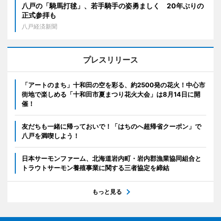
八戸の「騎馬打毬」、若手騎手の姿勇ましく 20年ぶりの
正式参拝も
八戸経済新聞
プレスリリース
「アートのまち」十和田の空を彩る、約2500発の花火！中心市
街地で楽しめる「十和田市夏まつり花火大会」は8月14日に開
催！
友だちも一緒に帰っておいで！「はちのへ超帰省クーポン」で
八戸を満喫しよう！
日本サーモンファーム、北海道岩内町・岩内郡漁業協同組合と
トラウトサーモン養殖事業に関する三者協定を締結
もっと見る