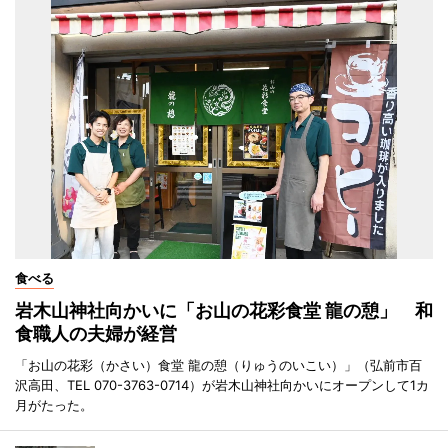
食べる
岩木山神社向かいに「お山の花彩食堂 龍の憩」 和
食職人の夫婦が経営
「お山の花彩（かさい）食堂 龍の憩（りゅうのいこい）」（弘前市百
沢高田、TEL 070-3763-0714）が岩木山神社向かいにオープンして1カ
月がたった。