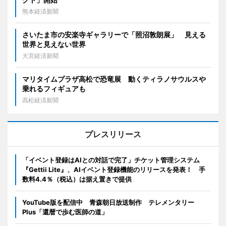
熊本経済新聞
さいたま市の安楽寺ギャラリーで「照沼敦朗展」 見える
世界と見えない世界
大宮経済新聞
マリタイムプラザ高松で恐竜展 動くティラノサウルスや
乗れるフィギュアも
高松経済新聞
プレスリリース
「イベント登録はAIとの対話で完了」チケット管理システム
『Gettii Lite』、AIイベント登録機能のリリースを発表！ 手
数料4.4％（税込）は据え置きで提供
YouTube版を配信中 青森朝日放送制作 テレメンタリー
Plus「還暦で歩む医師の道」