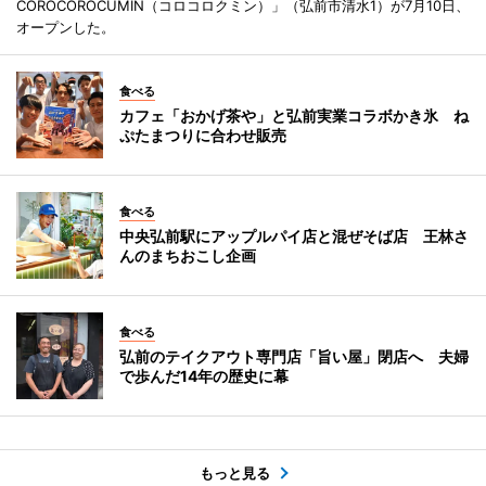
COROCOROCUMIN（コロコロクミン）」（弘前市清水1）が7月10日、
オープンした。
食べる
カフェ「おかげ茶や」と弘前実業コラボかき氷 ね
ぷたまつりに合わせ販売
食べる
中央弘前駅にアップルパイ店と混ぜそば店 王林さ
んのまちおこし企画
食べる
弘前のテイクアウト専門店「旨い屋」閉店へ 夫婦
で歩んだ14年の歴史に幕
もっと見る