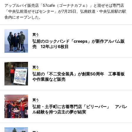
アップルパイ販売店「57cafe（ゴーナナカフェ）」と混ぜそば専門店
「中央弘前混ぜそばセンター」が7月25日、弘南鉄道・中央弘前駅の駅
舎内にオープンした。
買う
弘前のロックバンド「creeps」が新作アルバム販
売 12年ぶり6枚目
買う
弘前の「不二安全装具」が創業50周年 工事看板
や作業服など販売
買う
弘前・土手町に古着専門店「ビリーバー」 アパレ
ル経験を持つ店主の夢が結実