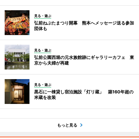
見る・遊ぶ
弘前ねぷたまつり開幕 熊本へメッセージ送る参加
団体も
見る・遊ぶ
弘前公園西堀の元水族館跡にギャラリーカフェ 東
京から夫婦が再建
見る・遊ぶ
黒石に一棟貸し宿泊施設「灯リ蔵」 築160年超の
米蔵を改装
もっと見る