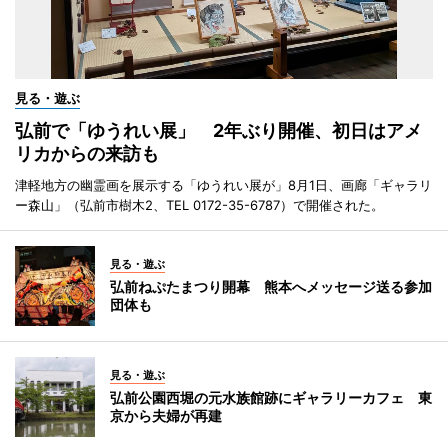
見る・遊ぶ
弘前で「ゆうれい展」 2年ぶり開催、初日はアメ
リカからの来訪も
津軽地方の幽霊画を展示する「ゆうれい展が」8月1日、画廊「ギャラリ
ー森山」（弘前市樹木2、TEL 0172-35-6787）で開催された。
見る・遊ぶ
弘前ねぷたまつり開幕 熊本へメッセージ送る参加
団体も
見る・遊ぶ
弘前公園西堀の元水族館跡にギャラリーカフェ 東
京から夫婦が再建