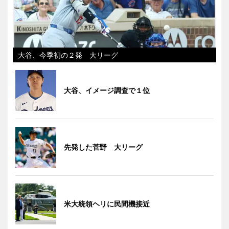
大谷、今季初の２発 大リーグ
大谷、イメージ調査で１位
先発した菅野 大リーグ
米大統領ヘリに民間機接近