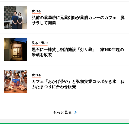
食べる
弘前の薬局跡に元薬剤師が薬膳カレーのカフェ 脱
サラして開業
見る・遊ぶ
黒石に一棟貸し宿泊施設「灯リ蔵」 築160年超の
米蔵を改装
食べる
カフェ「おかげ茶や」と弘前実業コラボかき氷 ね
ぷたまつりに合わせ販売
もっと見る