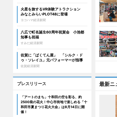
火星を旅するVR体験アトラクション
みなとみらいPLOT48に登場
ヨコハマ経済新聞
八広で町名誕生60周年祝賀会 小池都
知事も祝福
すみだ経済新聞
佐賀に「ばくてん屋」 「シルク・ド
ゥ・ソレイユ」元パフォーマーが指導
佐賀経済新聞
プレスリリース
最新ニ
「アートのまち」十和田の空を彩る、約
2500発の花火！中心市街地で楽しめる「十
和田市夏まつり花火大会」は8月14日に開
催！