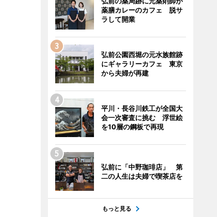
弘前の薬局跡に元薬剤師が
薬膳カレーのカフェ 脱サ
ラして開業
弘前公園西堀の元水族館跡
にギャラリーカフェ 東京
から夫婦が再建
平川・長谷川鉄工が全国大
会一次審査に挑む 浮世絵
を10層の鋼板で再現
弘前に「中野珈琲店」 第
二の人生は夫婦で喫茶店を
もっと見る