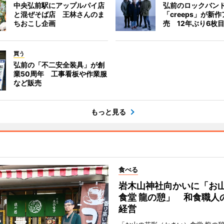
中央弘前駅にアップルパイ店
弘前のロックバン
と混ぜそば店 王林さんのま
「creeps」が新
ちおこし企画
売 12年ぶり6枚
買う
弘前の「不二安全装具」が創
業50周年 工事看板や作業服
など販売
もっと見る
食べる
岩木山神社向かいに「お
食堂 龍の憩」 和食職人
経営