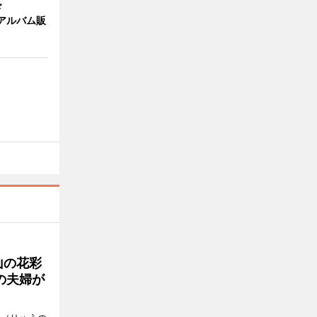
ド
作アルバム販
目
山の花彩
の夫婦が