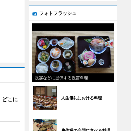
フォトフラッシュ
祝宴などに提供する祝言料理
人生儀礼における料理
。どこに
農作業の合間に食べる料理