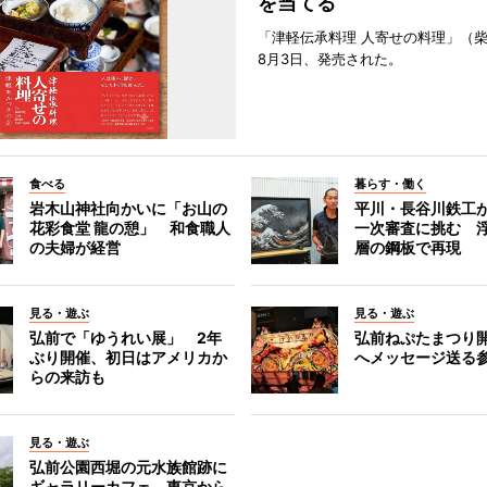
を当てる
「津軽伝承料理 人寄せの料理」（
8月3日、発売された。
食べる
暮らす・働く
岩木山神社向かいに「お山の
平川・長谷川鉄工
花彩食堂 龍の憩」 和食職人
一次審査に挑む 浮
の夫婦が経営
層の鋼板で再現
見る・遊ぶ
見る・遊ぶ
弘前で「ゆうれい展」 2年
弘前ねぷたまつり
ぶり開催、初日はアメリカか
へメッセージ送る
らの来訪も
見る・遊ぶ
弘前公園西堀の元水族館跡に
ギャラリーカフェ 東京から