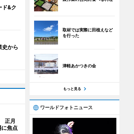
ード&ク
取材では実際に田植えなど
を行った
業史から
津軽あかつきの会
もっと見る
ワールドフォトニュース
 正月
場に焦点