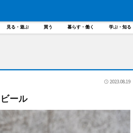
見る・遊ぶ
買う
暮らす・働く
学ぶ・知る
2023.08.19
トビール