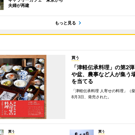
夫婦が再建
もっと見る
買う
「津軽伝承料理」の第2弾
や盆、農事など人が集う
を当てる
「津軽伝承料理 人寄せの料理」（
8月3日、発売された。
買う
買う