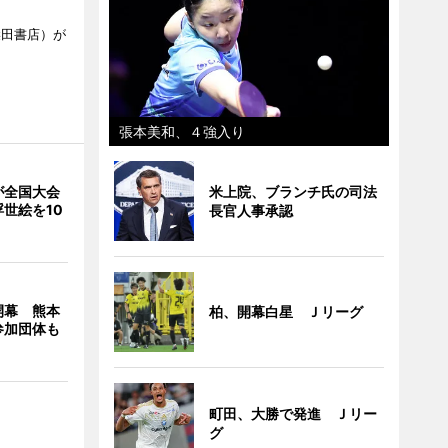
柴田書店）が
張本美和、４強入り
が全国大会
米上院、ブランチ氏の司法
世絵を10
長官人事承認
開幕 熊本
柏、開幕白星 Ｊリーグ
参加団体も
町田、大勝で発進 Ｊリー
グ