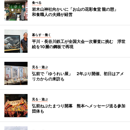
食べる
岩木山神社向かいに「お山の花彩食堂 龍の憩」
和食職人の夫婦が経営
暮らす・働く
平川・長谷川鉄工が全国大会一次審査に挑む 浮世
絵を10層の鋼板で再現
見る・遊ぶ
弘前で「ゆうれい展」 2年ぶり開催、初日はアメ
リカからの来訪も
見る・遊ぶ
弘前ねぷたまつり開幕 熊本へメッセージ送る参加
団体も