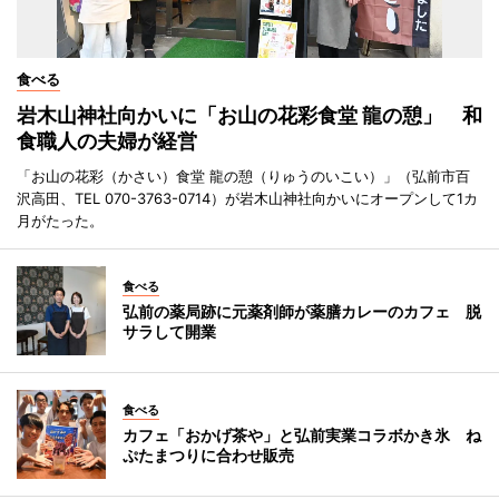
食べる
岩木山神社向かいに「お山の花彩食堂 龍の憩」 和
食職人の夫婦が経営
「お山の花彩（かさい）食堂 龍の憩（りゅうのいこい）」（弘前市百
沢高田、TEL 070-3763-0714）が岩木山神社向かいにオープンして1カ
月がたった。
食べる
弘前の薬局跡に元薬剤師が薬膳カレーのカフェ 脱
サラして開業
食べる
カフェ「おかげ茶や」と弘前実業コラボかき氷 ね
ぷたまつりに合わせ販売