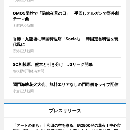
OMO5函館で「函館夜景の日」 手回しオルガンで野外劇
テーマ曲
函館経済新聞
香港・九龍塘に韓国料理店「Social」 韓国定番料理を現
代風に
香港経済新聞
SC相模原、熊本と引き分け J3リーグ開幕
相模原町田経済新聞
関門海峡花火大会、無料エリアなしの門司側をライブ配信
小倉経済新聞
プレスリリース
「アートのまち」十和田の空を彩る、約2500発の花火！中心市