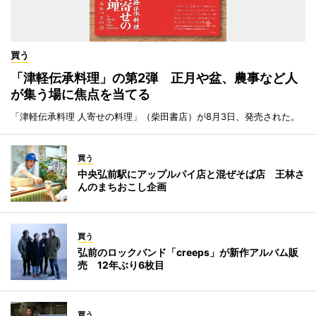
買う
「津軽伝承料理」の第2弾 正月や盆、農事など人
が集う場に焦点を当てる
「津軽伝承料理 人寄せの料理」（柴田書店）が8月3日、発売された。
買う
中央弘前駅にアップルパイ店と混ぜそば店 王林さ
んのまちおこし企画
買う
弘前のロックバンド「creeps」が新作アルバム販
売 12年ぶり6枚目
買う