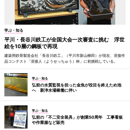
学ぶ・知る
平川・長谷川鉄工が全国大会一次審査に挑む 浮世
絵を10層の鋼板で再現
建築用鉄骨製造会社「長谷川鉄工」（平川市新山柳田）が現在、溶接作
品コンテスト「溶接人（ようせっちゅう）杯」に初挑戦している。
学ぶ・知る
弘前の水質監視を担った金魚が役目を終えため池
へ 新浄水場稼働に伴い
学ぶ・知る
弘前の「不二安全装具」が創業50周年 工事看板
や作業服など販売