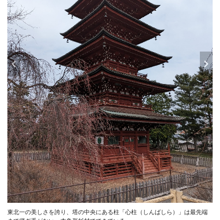
東北一の美しさを誇り、塔の中央にある柱「心柱（しんばしら）」は最先端