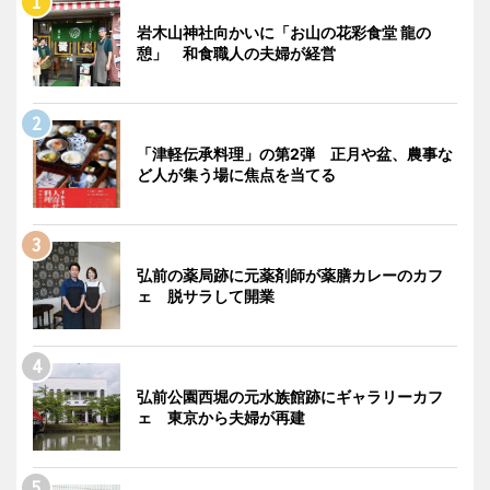
岩木山神社向かいに「お山の花彩食堂 龍の
憩」 和食職人の夫婦が経営
「津軽伝承料理」の第2弾 正月や盆、農事な
ど人が集う場に焦点を当てる
弘前の薬局跡に元薬剤師が薬膳カレーのカフ
ェ 脱サラして開業
弘前公園西堀の元水族館跡にギャラリーカフ
ェ 東京から夫婦が再建