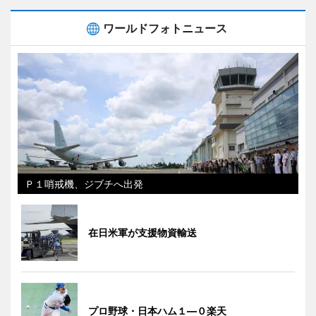
ワールドフォトニュース
Ｐ１哨戒機、ジブチへ出発
在日米軍が支援物資輸送
プロ野球・日本ハム１―０楽天