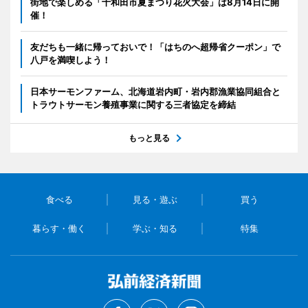
街地で楽しめる「十和田市夏まつり花火大会」は8月14日に開
催！
友だちも一緒に帰っておいで！「はちのへ超帰省クーポン」で
八戸を満喫しよう！
日本サーモンファーム、北海道岩内町・岩内郡漁業協同組合と
トラウトサーモン養殖事業に関する三者協定を締結
もっと見る
食べる
見る・遊ぶ
買う
暮らす・働く
学ぶ・知る
特集