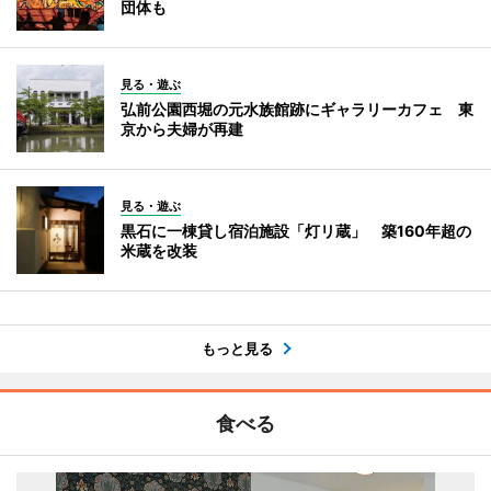
団体も
見る・遊ぶ
弘前公園西堀の元水族館跡にギャラリーカフェ 東
京から夫婦が再建
見る・遊ぶ
黒石に一棟貸し宿泊施設「灯リ蔵」 築160年超の
米蔵を改装
もっと見る
食べる