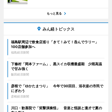
もっと見る
みん経トピックス
福島駅周辺で飲食店巡り「きて！みて！呑んでラリー」
100店舗参加へ
福島経済新聞
下條村「岡本ファーム」、黒スイカ収穫最盛期 少雨高温
で甘み強く
飯田経済新聞
彦根で「ゆかたまつり」 今年で30回目、浴衣姿の市民で
にぎわう
彦根経済新聞
川口・歓喜院で「笑撃演奏怪」 音楽と怪談と漫才で夏の