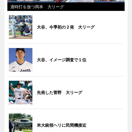
適時打を放つ岡本 大リーグ
大谷、今季初の２発 大リーグ
大谷、イメージ調査で１位
先発した菅野 大リーグ
米大統領ヘリに民間機接近