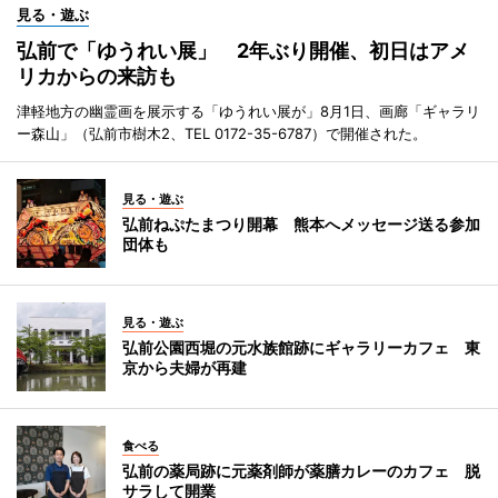
見る・遊ぶ
弘前で「ゆうれい展」 2年ぶり開催、初日はアメ
リカからの来訪も
津軽地方の幽霊画を展示する「ゆうれい展が」8月1日、画廊「ギャラリ
ー森山」（弘前市樹木2、TEL 0172-35-6787）で開催された。
見る・遊ぶ
弘前ねぷたまつり開幕 熊本へメッセージ送る参加
団体も
見る・遊ぶ
弘前公園西堀の元水族館跡にギャラリーカフェ 東
京から夫婦が再建
食べる
弘前の薬局跡に元薬剤師が薬膳カレーのカフェ 脱
サラして開業