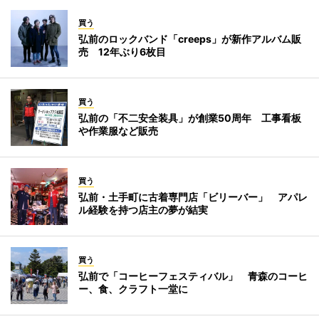
買う
弘前のロックバンド「creeps」が新作アルバム販
売 12年ぶり6枚目
買う
弘前の「不二安全装具」が創業50周年 工事看板
や作業服など販売
買う
弘前・土手町に古着専門店「ビリーバー」 アパレ
ル経験を持つ店主の夢が結実
買う
弘前で「コーヒーフェスティバル」 青森のコーヒ
ー、食、クラフト一堂に