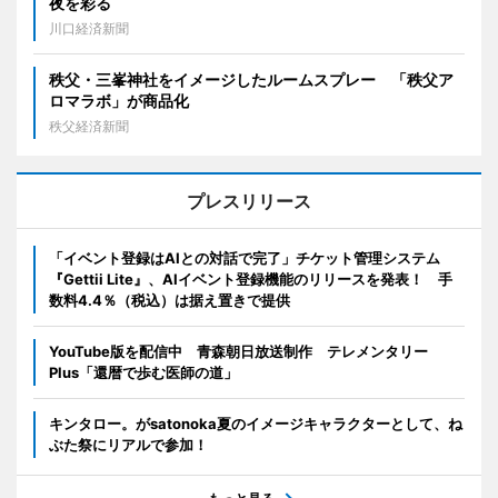
夜を彩る
川口経済新聞
秩父・三峯神社をイメージしたルームスプレー 「秩父ア
ロマラボ」が商品化
秩父経済新聞
プレスリリース
「イベント登録はAIとの対話で完了」チケット管理システム
『Gettii Lite』、AIイベント登録機能のリリースを発表！ 手
数料4.4％（税込）は据え置きで提供
YouTube版を配信中 青森朝日放送制作 テレメンタリー
Plus「還暦で歩む医師の道」
キンタロー。がsatonoka夏のイメージキャラクターとして、ね
ぶた祭にリアルで参加！