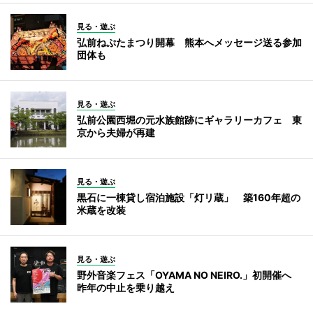
見る・遊ぶ
弘前ねぷたまつり開幕 熊本へメッセージ送る参加
団体も
見る・遊ぶ
弘前公園西堀の元水族館跡にギャラリーカフェ 東
京から夫婦が再建
見る・遊ぶ
黒石に一棟貸し宿泊施設「灯リ蔵」 築160年超の
米蔵を改装
見る・遊ぶ
野外音楽フェス「OYAMA NO NEIRO.」初開催へ
昨年の中止を乗り越え