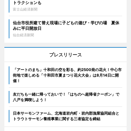
トラクションも
富士山経済新聞
仙台市役所建て替え現場に子どもの遊び・学びの場 夏休
みに平日開放日
仙台経済新聞
プレスリリース
「アートのまち」十和田の空を彩る、約2500発の花火！中心市
街地で楽しめる「十和田市夏まつり花火大会」は8月14日に開
催！
友だちも一緒に帰っておいで！「はちのへ超帰省クーポン」で
八戸を満喫しよう！
日本サーモンファーム、北海道岩内町・岩内郡漁業協同組合と
トラウトサーモン養殖事業に関する三者協定を締結