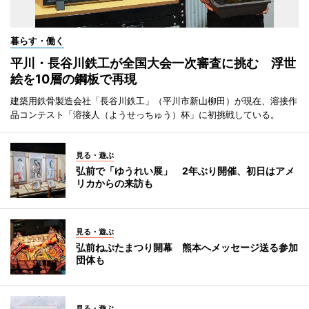
暮らす・働く
平川・長谷川鉄工が全国大会一次審査に挑む 浮世
絵を10層の鋼板で再現
建築用鉄骨製造会社「長谷川鉄工」（平川市新山柳田）が現在、溶接作
品コンテスト「溶接人（ようせっちゅう）杯」に初挑戦している。
見る・遊ぶ
弘前で「ゆうれい展」 2年ぶり開催、初日はアメ
リカからの来訪も
見る・遊ぶ
弘前ねぷたまつり開幕 熊本へメッセージ送る参加
団体も
見る・遊ぶ