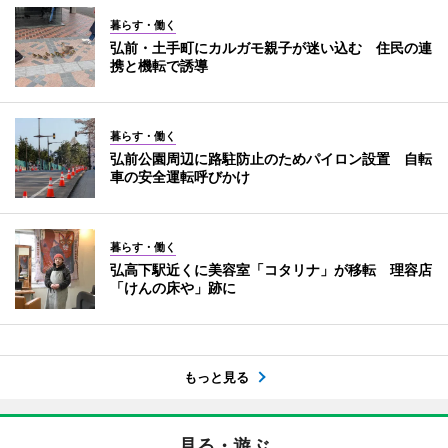
暮らす・働く
弘前・土手町にカルガモ親子が迷い込む 住民の連
携と機転で誘導
暮らす・働く
弘前公園周辺に路駐防止のためパイロン設置 自転
車の安全運転呼びかけ
暮らす・働く
弘高下駅近くに美容室「コタリナ」が移転 理容店
「けんの床や」跡に
もっと見る
見る・遊ぶ