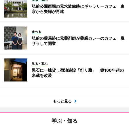
弘前公園西堀の元水族館跡にギャラリーカフェ 東
京から夫婦が再建
食べる
弘前の薬局跡に元薬剤師が薬膳カレーのカフェ 脱
サラして開業
見る・遊ぶ
黒石に一棟貸し宿泊施設「灯リ蔵」 築160年超の
米蔵を改装
もっと見る
学ぶ・知る