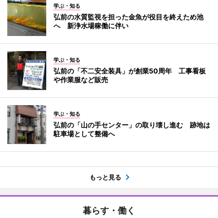
学ぶ・知る
弘前の水質監視を担った金魚が役目を終えため池
へ 新浄水場稼働に伴い
学ぶ・知る
弘前の「不二安全装具」が創業50周年 工事看板
や作業服など販売
学ぶ・知る
弘前の「山の手センター」の取り壊し進む 跡地は
駐車場として整備へ
もっと見る
暮らす・働く