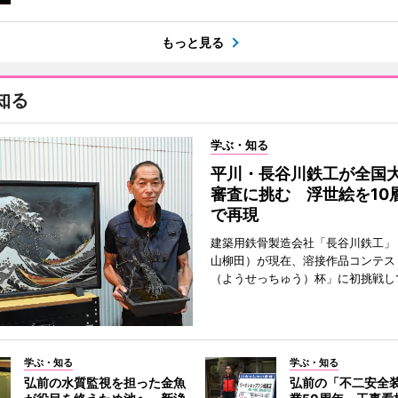
もっと見る
知る
学ぶ・知る
平川・長谷川鉄工が全国
審査に挑む 浮世絵を10
で再現
建築用鉄骨製造会社「長谷川鉄工」
山柳田）が現在、溶接作品コンテス
（ようせっちゅう）杯」に初挑戦し
学ぶ・知る
学ぶ・知る
弘前の水質監視を担った金魚
弘前の「不二安全