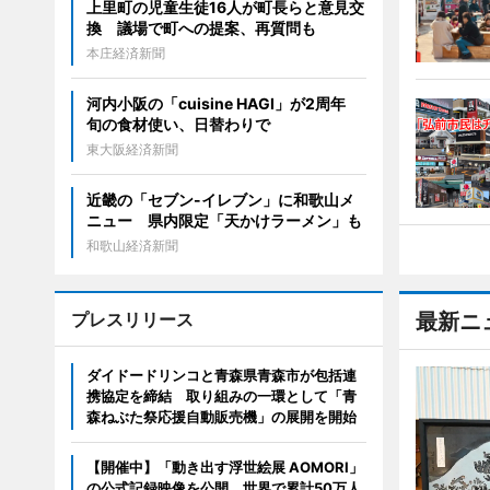
上里町の児童生徒16人が町長らと意見交
換 議場で町への提案、再質問も
本庄経済新聞
河内小阪の「cuisine HAGI」が2周年
旬の食材使い、日替わりで
東大阪経済新聞
近畿の「セブン-イレブン」に和歌山メ
ニュー 県内限定「天かけラーメン」も
和歌山経済新聞
プレスリリース
最新ニ
ダイドードリンコと青森県青森市が包括連
携協定を締結 取り組みの一環として「青
森ねぶた祭応援自動販売機」の展開を開始
【開催中】「動き出す浮世絵展 AOMORI」
の公式記録映像を公開。世界で累計50万人