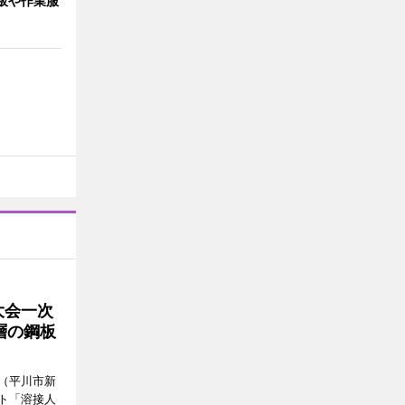
板や作業服
大会一次
層の鋼板
（平川市新
ト「溶接人