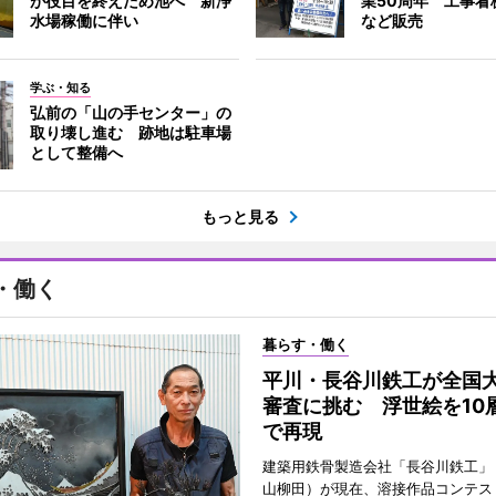
が役目を終えため池へ 新浄
業50周年 工事看
水場稼働に伴い
など販売
学ぶ・知る
弘前の「山の手センター」の
取り壊し進む 跡地は駐車場
として整備へ
もっと見る
・働く
暮らす・働く
平川・長谷川鉄工が全国
審査に挑む 浮世絵を10
で再現
建築用鉄骨製造会社「長谷川鉄工」
山柳田）が現在、溶接作品コンテス