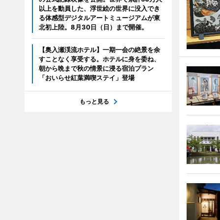
以上を動員した、浮世絵の世界に没入でき
る体感型デジタルアートミュージアムが東
北初上陸。8月30日（日）まで開催。
【奥入瀬渓流ホテル】一期一会の絶景を余
すことなく享受する。ホテルに身を委ね、
朝から晩まで秋の情景に浸る宿泊プラン
「おいらせ紅葉満喫ステイ」登場
もっと見る