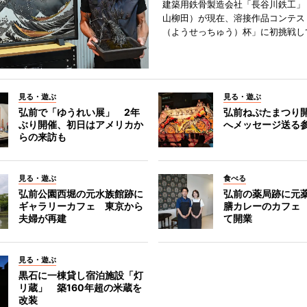
建築用鉄骨製造会社「長谷川鉄工」
山柳田）が現在、溶接作品コンテス
（ようせっちゅう）杯」に初挑戦し
見る・遊ぶ
見る・遊ぶ
弘前で「ゆうれい展」 2年
弘前ねぷたまつり
ぶり開催、初日はアメリカか
へメッセージ送る
らの来訪も
見る・遊ぶ
食べる
弘前公園西堀の元水族館跡に
弘前の薬局跡に元
ギャラリーカフェ 東京から
膳カレーのカフェ
夫婦が再建
て開業
見る・遊ぶ
黒石に一棟貸し宿泊施設「灯
リ蔵」 築160年超の米蔵を
改装