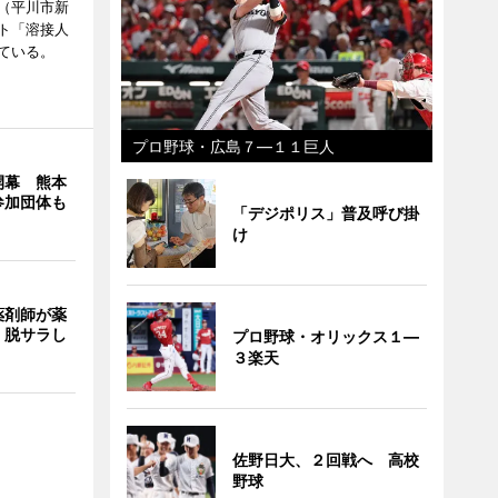
（平川市新
ト「溶接人
ている。
プロ野球・広島７―１１巨人
開幕 熊本
参加団体も
「デジポリス」普及呼び掛
け
薬剤師が薬
 脱サラし
プロ野球・オリックス１―
３楽天
佐野日大、２回戦へ 高校
野球