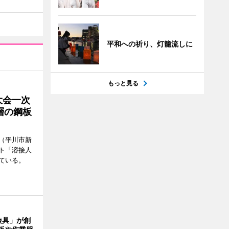
平和への祈り、灯籠流しに
もっと見る
大会一次
層の鋼板
（平川市新
ト「溶接人
ている。
装具」が創