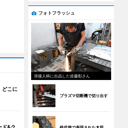
フォトフラッシュ
溶接人杯に出品した佐藤彰さん
。どこに
プラズマ切断機で切り出す
ード&ク
鉄盆栽で表現された木肌