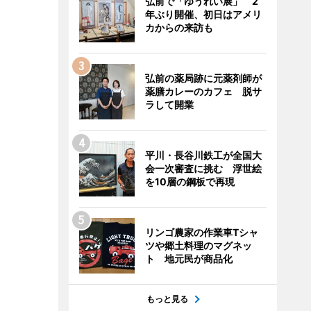
弘前で「ゆうれい展」 2
年ぶり開催、初日はアメリ
カからの来訪も
弘前の薬局跡に元薬剤師が
薬膳カレーのカフェ 脱サ
ラして開業
平川・長谷川鉄工が全国大
会一次審査に挑む 浮世絵
を10層の鋼板で再現
リンゴ農家の作業車Tシャ
ツや郷土料理のマグネッ
ト 地元民が商品化
もっと見る