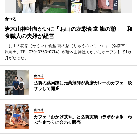
食べる
岩木山神社向かいに「お山の花彩食堂 龍の憩」 和
食職人の夫婦が経営
「お山の花彩（かさい）食堂 龍の憩（りゅうのいこい）」（弘前市百
沢高田、TEL 070-3763-0714）が岩木山神社向かいにオープンして1カ
月がたった。
食べる
弘前の薬局跡に元薬剤師が薬膳カレーのカフェ 脱
サラして開業
食べる
カフェ「おかげ茶や」と弘前実業コラボかき氷 ね
ぷたまつりに合わせ販売