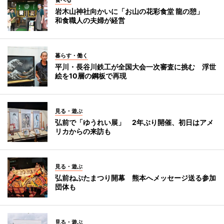
食べる
岩木山神社向かいに「お山の花彩食堂 龍の憩」
和食職人の夫婦が経営
暮らす・働く
平川・長谷川鉄工が全国大会一次審査に挑む 浮世
絵を10層の鋼板で再現
見る・遊ぶ
弘前で「ゆうれい展」 2年ぶり開催、初日はアメ
リカからの来訪も
見る・遊ぶ
弘前ねぷたまつり開幕 熊本へメッセージ送る参加
団体も
見る・遊ぶ