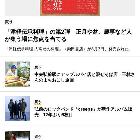
買う
「津軽伝承料理」の第2弾 正月や盆、農事など人
が集う場に焦点を当てる
「津軽伝承料理 人寄せの料理」（柴田書店）が8月3日、発売された。
買う
中央弘前駅にアップルパイ店と混ぜそば店 王林さ
んのまちおこし企画
買う
弘前のロックバンド「creeps」が新作アルバム販
売 12年ぶり6枚目
買う