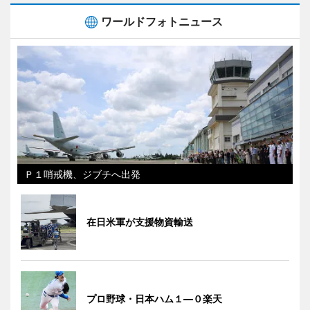
ワールドフォトニュース
Ｐ１哨戒機、ジブチへ出発
在日米軍が支援物資輸送
プロ野球・日本ハム１―０楽天