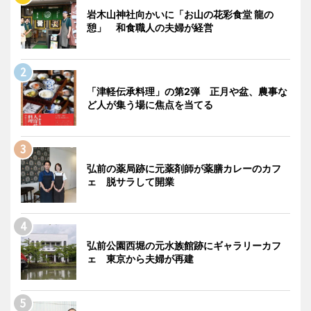
岩木山神社向かいに「お山の花彩食堂 龍の
憩」 和食職人の夫婦が経営
「津軽伝承料理」の第2弾 正月や盆、農事な
ど人が集う場に焦点を当てる
弘前の薬局跡に元薬剤師が薬膳カレーのカフ
ェ 脱サラして開業
弘前公園西堀の元水族館跡にギャラリーカフ
ェ 東京から夫婦が再建