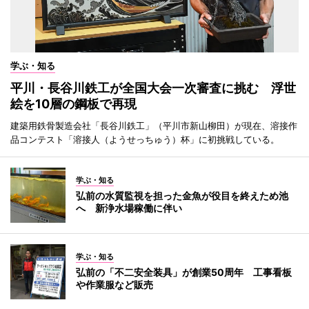
学ぶ・知る
平川・長谷川鉄工が全国大会一次審査に挑む 浮世
絵を10層の鋼板で再現
建築用鉄骨製造会社「長谷川鉄工」（平川市新山柳田）が現在、溶接作
品コンテスト「溶接人（ようせっちゅう）杯」に初挑戦している。
学ぶ・知る
弘前の水質監視を担った金魚が役目を終えため池
へ 新浄水場稼働に伴い
学ぶ・知る
弘前の「不二安全装具」が創業50周年 工事看板
や作業服など販売