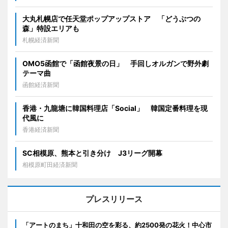
大丸札幌店で任天堂ポップアップストア 「どうぶつの
森」特設エリアも
札幌経済新聞
OMO5函館で「函館夜景の日」 手回しオルガンで野外劇
テーマ曲
函館経済新聞
香港・九龍塘に韓国料理店「Social」 韓国定番料理を現
代風に
香港経済新聞
SC相模原、熊本と引き分け J3リーグ開幕
相模原町田経済新聞
プレスリリース
「アートのまち」十和田の空を彩る、約2500発の花火！中心市