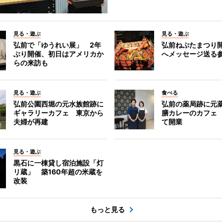
見る・遊ぶ
見る・遊ぶ
弘前で「ゆうれい展」 2年
弘前ねぷたまつり
ぶり開催、初日はアメリカか
へメッセージ送る
らの来訪も
見る・遊ぶ
食べる
弘前公園西堀の元水族館跡に
弘前の薬局跡に元
ギャラリーカフェ 東京から
膳カレーのカフェ
夫婦が再建
て開業
見る・遊ぶ
黒石に一棟貸し宿泊施設「灯
リ蔵」 築160年超の米蔵を
改装
もっと見る