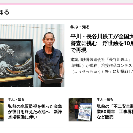
知る
学ぶ・知る
平川・長谷川鉄工が全国
審査に挑む 浮世絵を10
で再現
建築用鉄骨製造会社「長谷川鉄工」
山柳田）が現在、溶接作品コンテス
（ようせっちゅう）杯」に初挑戦し
学ぶ・知る
学ぶ・知る
弘前の水質監視を担った金魚
弘前の「不二安全
が役目を終えため池へ 新浄
業50周年 工事看
水場稼働に伴い
など販売