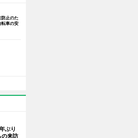
駐防止のた
自転車の安
年ぶり
らの来訪