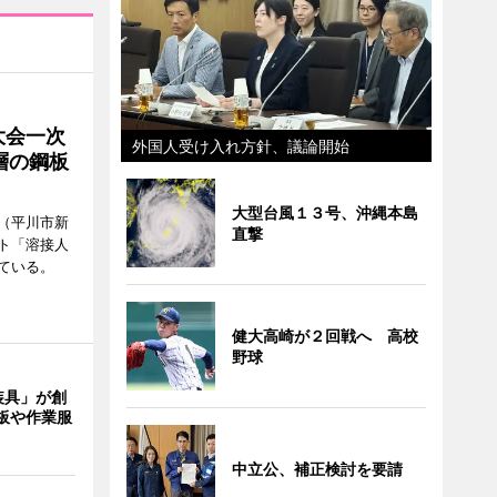
大会一次
外国人受け入れ方針、議論開始
層の鋼板
大型台風１３号、沖縄本島
（平川市新
直撃
ト「溶接人
ている。
健大高崎が２回戦へ 高校
野球
装具」が創
板や作業服
中立公、補正検討を要請