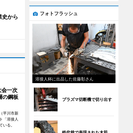
フォトフラッシュ
業史から
溶接人杯に出品した佐藤彰さん
大会一次
層の鋼板
プラズマ切断機で切り出す
（平川市新
ト「溶接人
ている。
鉄盆栽で表現された木肌