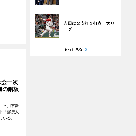
吉田は２安打１打点 大リ
ーグ
もっと見る
大会一次
層の鋼板
（平川市新
ト「溶接人
ている。