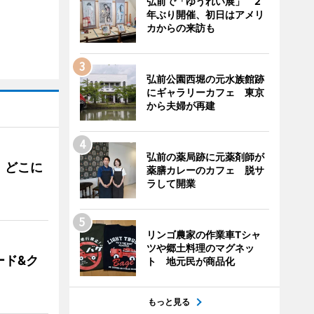
弘前で「ゆうれい展」 2
年ぶり開催、初日はアメリ
カからの来訪も
弘前公園西堀の元水族館跡
にギャラリーカフェ 東京
から夫婦が再建
弘前の薬局跡に元薬剤師が
。どこに
薬膳カレーのカフェ 脱サ
ラして開業
リンゴ農家の作業車Tシャ
ツや郷土料理のマグネッ
ード&ク
ト 地元民が商品化
もっと見る