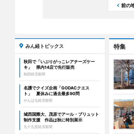
前の
みん経トピックス
特集
秋田で「いぶりがっこレアチーズケー
キ」 県内14店で先行販売
秋田経済新聞
名護でクイズ企画「GODACクエス
ト」 夏休みに過去最多90問
やんばる経済新聞
城西国際大、茂原でアール・ブリュット
制作支援 作品は秋に特別展示
九十九里経済新聞