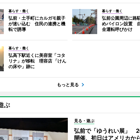
暮らす・働く
暮らす・働く
弘前・土手町にカルガモ親子
弘前公園周辺に路
が迷い込む 住民の連携と機
めパイロン設置 
転で誘導
全運転呼びかけ
暮らす・働く
弘高下駅近くに美容室「コタ
リナ」が移転 理容店 「けん
の床や」跡に
もっと見る
遊ぶ
見る・遊ぶ
弘前で「ゆうれい展」 2
開催、初日はアメリカか