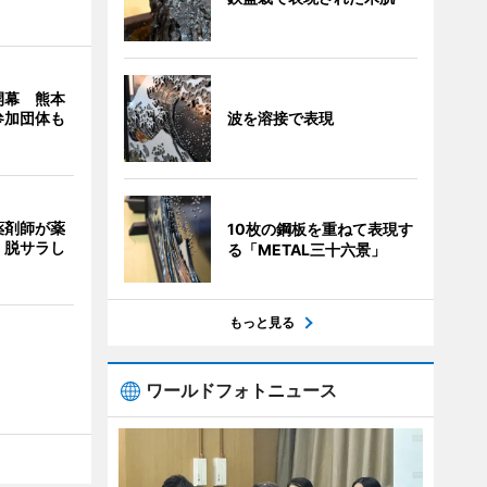
開幕 熊本
波を溶接で表現
参加団体も
薬剤師が薬
10枚の鋼板を重ねて表現す
 脱サラし
る「METAL三十六景」
もっと見る
ワールドフォトニュース