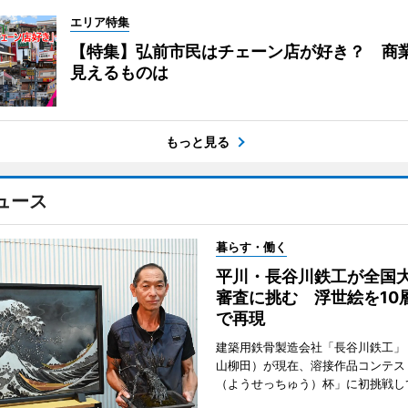
エリア特集
【特集】弘前市民はチェーン店が好き？ 商
見えるものは
もっと見る
ュース
暮らす・働く
平川・長谷川鉄工が全国
審査に挑む 浮世絵を10
で再現
建築用鉄骨製造会社「長谷川鉄工」
山柳田）が現在、溶接作品コンテス
（ようせっちゅう）杯」に初挑戦し