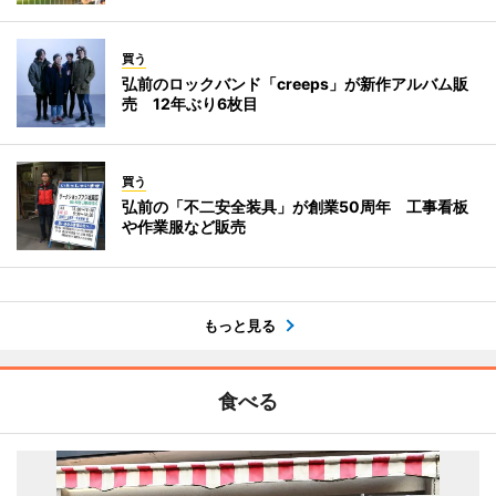
買う
弘前のロックバンド「creeps」が新作アルバム販
売 12年ぶり6枚目
買う
弘前の「不二安全装具」が創業50周年 工事看板
や作業服など販売
もっと見る
食べる