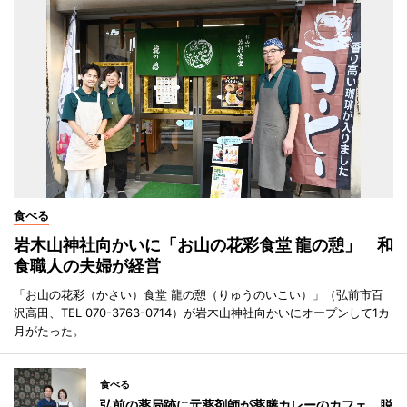
食べる
岩木山神社向かいに「お山の花彩食堂 龍の憩」 和
食職人の夫婦が経営
「お山の花彩（かさい）食堂 龍の憩（りゅうのいこい）」（弘前市百
沢高田、TEL 070-3763-0714）が岩木山神社向かいにオープンして1カ
月がたった。
食べる
弘前の薬局跡に元薬剤師が薬膳カレーのカフェ 脱