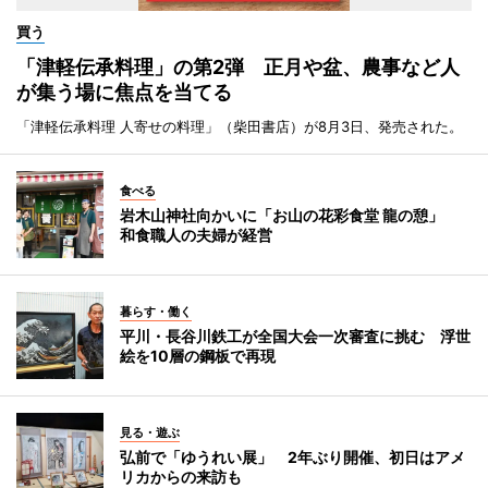
買う
「津軽伝承料理」の第2弾 正月や盆、農事など人
が集う場に焦点を当てる
「津軽伝承料理 人寄せの料理」（柴田書店）が8月3日、発売された。
食べる
岩木山神社向かいに「お山の花彩食堂 龍の憩」
和食職人の夫婦が経営
暮らす・働く
平川・長谷川鉄工が全国大会一次審査に挑む 浮世
絵を10層の鋼板で再現
見る・遊ぶ
弘前で「ゆうれい展」 2年ぶり開催、初日はアメ
リカからの来訪も