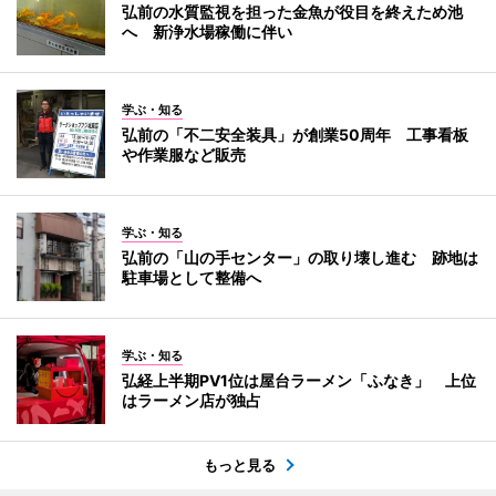
弘前の水質監視を担った金魚が役目を終えため池
へ 新浄水場稼働に伴い
学ぶ・知る
弘前の「不二安全装具」が創業50周年 工事看板
や作業服など販売
学ぶ・知る
弘前の「山の手センター」の取り壊し進む 跡地は
駐車場として整備へ
学ぶ・知る
弘経上半期PV1位は屋台ラーメン「ふなき」 上位
はラーメン店が独占
もっと見る