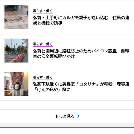
暮らす・働く
弘前・土手町にカルガモ親子が迷い込む 住民の連
携と機転で誘導
暮らす・働く
弘前公園周辺に路駐防止のためパイロン設置 自転
車の安全運転呼びかけ
暮らす・働く
弘高下駅近くに美容室「コタリナ」が移転 理容店
「けんの床や」跡に
もっと見る