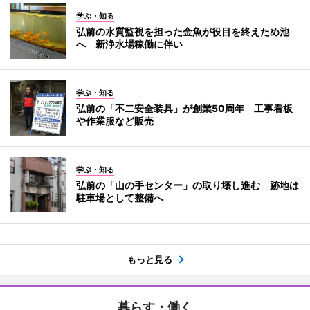
学ぶ・知る
弘前の水質監視を担った金魚が役目を終えため池
へ 新浄水場稼働に伴い
学ぶ・知る
弘前の「不二安全装具」が創業50周年 工事看板
や作業服など販売
学ぶ・知る
弘前の「山の手センター」の取り壊し進む 跡地は
駐車場として整備へ
もっと見る
暮らす・働く