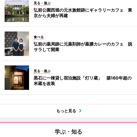
見る・遊ぶ
弘前公園西堀の元水族館跡にギャラリーカフェ 東
京から夫婦が再建
食べる
弘前の薬局跡に元薬剤師が薬膳カレーのカフェ 脱
サラして開業
見る・遊ぶ
黒石に一棟貸し宿泊施設「灯リ蔵」 築160年超の
米蔵を改装
もっと見る
学ぶ・知る