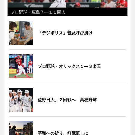
プロ野球・広島７―１１巨人
「デジポリス」普及呼び掛け
プロ野球・オリックス１―３楽天
佐野日大、２回戦へ 高校野球
平和への祈り、灯籠流しに