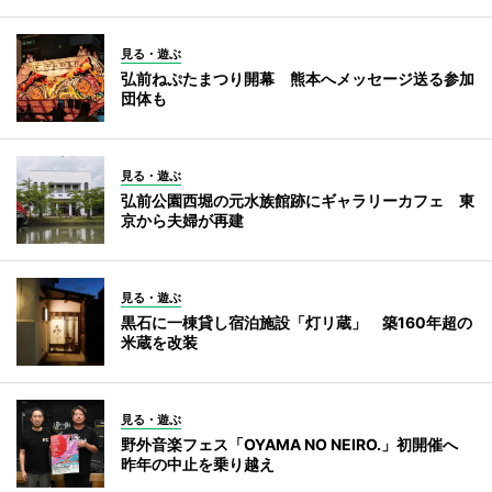
見る・遊ぶ
弘前ねぷたまつり開幕 熊本へメッセージ送る参加
団体も
見る・遊ぶ
弘前公園西堀の元水族館跡にギャラリーカフェ 東
京から夫婦が再建
見る・遊ぶ
黒石に一棟貸し宿泊施設「灯リ蔵」 築160年超の
米蔵を改装
見る・遊ぶ
野外音楽フェス「OYAMA NO NEIRO.」初開催へ
昨年の中止を乗り越え