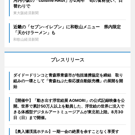
河内小阪の「cuisine HAGI」が2周年 旬の食材使い、日
替わりで
東大阪経済新聞
近畿の「セブン-イレブン」に和歌山メニュー 県内限定
「天かけラーメン」も
和歌山経済新聞
プレスリリース
ダイドードリンコと青森県青森市が包括連携協定を締結 取り
組みの一環として「青森ねぶた祭応援自動販売機」の展開を開
始
【開催中】「動き出す浮世絵展 AOMORI」の公式記録映像を公
開。世界で累計50万人以上を動員した、浮世絵の世界に没入で
きる体感型デジタルアートミュージアムが東北初上陸。8月30
日（日）まで開催。
【奥入瀬渓流ホテル】一期一会の絶景を余すことなく享受す