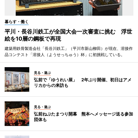
暮らす・働く
平川・長谷川鉄工が全国大会一次審査に挑む 浮世
絵を10層の鋼板で再現
建築用鉄骨製造会社「長谷川鉄工」（平川市新山柳田）が現在、溶接作
品コンテスト「溶接人（ようせっちゅう）杯」に初挑戦している。
見る・遊ぶ
弘前で「ゆうれい展」 2年ぶり開催、初日はアメ
リカからの来訪も
見る・遊ぶ
弘前ねぷたまつり開幕 熊本へメッセージ送る参加
団体も