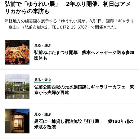
弘前で「ゆうれい展」 2年ぶり開催、初日はアメ
リカからの来訪も
津軽地方の幽霊画を展示する「ゆうれい展が」8月1日、画廊「ギャラリ
ー森山」（弘前市樹木2、TEL 0172-35-6787）で開催された。
見る・遊ぶ
弘前ねぷたまつり開幕 熊本へメッセージ送る参加
団体も
見る・遊ぶ
弘前公園西堀の元水族館跡にギャラリーカフェ 東
京から夫婦が再建
見る・遊ぶ
黒石に一棟貸し宿泊施設「灯リ蔵」 築160年超の
米蔵を改装