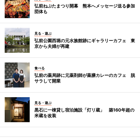
弘前ねぷたまつり開幕 熊本へメッセージ送る参加
団体も
見る・遊ぶ
弘前公園西堀の元水族館跡にギャラリーカフェ 東
京から夫婦が再建
食べる
弘前の薬局跡に元薬剤師が薬膳カレーのカフェ 脱
サラして開業
見る・遊ぶ
黒石に一棟貸し宿泊施設「灯リ蔵」 築160年超の
米蔵を改装