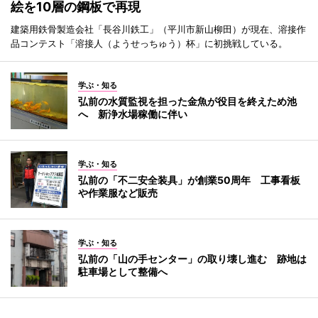
絵を10層の鋼板で再現
建築用鉄骨製造会社「長谷川鉄工」（平川市新山柳田）が現在、溶接作
品コンテスト「溶接人（ようせっちゅう）杯」に初挑戦している。
学ぶ・知る
弘前の水質監視を担った金魚が役目を終えため池
へ 新浄水場稼働に伴い
学ぶ・知る
弘前の「不二安全装具」が創業50周年 工事看板
や作業服など販売
学ぶ・知る
弘前の「山の手センター」の取り壊し進む 跡地は
駐車場として整備へ