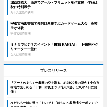
城西国際大、茂原でアール・ブリュット制作支援 作品は
秋に特別展示
九十九里経済新聞
宇都宮南図書館で知的財産権学ぶカードゲーム大会 高校
生が体験
宇都宮経済新聞
ミナミでビジネスイベント「RISE KANSAI」 起業家やク
リエーター一堂に
なんば経済新聞
プレスリリース
「アートのまち」十和田の空を彩る、約2500発の花火！中心市
街地で楽しめる「十和田市夏まつり花火大会」は8月14日に開
催！
友だちも一緒に帰っておいで！「はちのへ超帰省クーポン」で