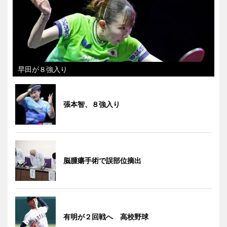
早田が８強入り
張本智、８強入り
脳腫瘍手術で誤部位摘出
有明が２回戦へ 高校野球