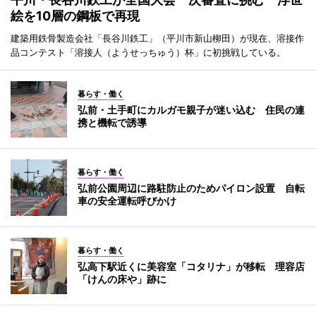
絵を10層の鋼板で再現
建築用鉄骨製造会社「長谷川鉄工」（平川市新山柳田）が現在、溶接作
品コンテスト「溶接人（ようせっちゅう）杯」に初挑戦している。
暮らす・働く
弘前・土手町にカルガモ親子が迷い込む 住民の連
携と機転で誘導
暮らす・働く
弘前公園周辺に路駐防止のためパイロン設置 自転
車の安全運転呼びかけ
暮らす・働く
弘高下駅近くに美容室「コタリナ」が移転 理容店
「けんの床や」跡に