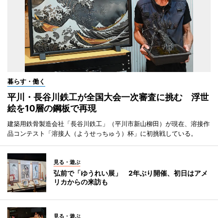
暮らす・働く
平川・長谷川鉄工が全国大会一次審査に挑む 浮世
絵を10層の鋼板で再現
建築用鉄骨製造会社「長谷川鉄工」（平川市新山柳田）が現在、溶接作
品コンテスト「溶接人（ようせっちゅう）杯」に初挑戦している。
見る・遊ぶ
弘前で「ゆうれい展」 2年ぶり開催、初日はアメ
リカからの来訪も
見る・遊ぶ