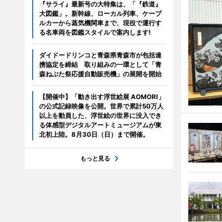
『サライ』最新号の大特集は、「『鉄道』
大図鑑」。新幹線、ローカル列車、ケーブ
ルカーから蒸気機関車まで、現役で運行す
る名車両を図鑑スタイルで案内します!
ダイドードリンコと青森県青森市が包括連
携協定を締結 取り組みの一環として「青
森ねぶた祭応援自動販売機」の展開を開始
【開催中】「動き出す浮世絵展 AOMORI」
の公式記録映像を公開。世界で累計50万人
以上を動員した、浮世絵の世界に没入でき
る体感型デジタルアートミュージアムが東
北初上陸。8月30日（日）まで開催。
もっと見る