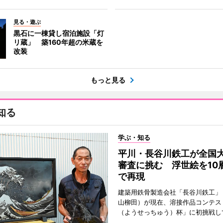
見る・遊ぶ
黒石に一棟貸し宿泊施設「灯
リ蔵」 築160年超の米蔵を
改装
もっと見る
知る
学ぶ・知る
平川・長谷川鉄工が全国
審査に挑む 浮世絵を10
で再現
建築用鉄骨製造会社「長谷川鉄工」
山柳田）が現在、溶接作品コンテス
（ようせっちゅう）杯」に初挑戦し