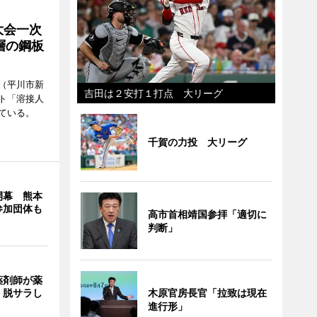
大会一次
層の鋼板
（平川市新
吉田は２安打１打点 大リーグ
ト「溶接人
ている。
千賀の力投 大リーグ
開幕 熊本
参加団体も
高市首相靖国参拝「適切に
判断」
薬剤師が薬
 脱サラし
木原官房長官「拉致は現在
進行形」