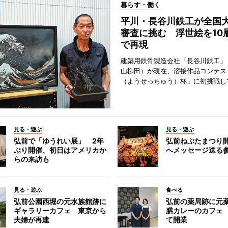
暮らす・働く
平川・長谷川鉄工が全国
審査に挑む 浮世絵を10
で再現
建築用鉄骨製造会社「長谷川鉄工」
山柳田）が現在、溶接作品コンテス
（ようせっちゅう）杯」に初挑戦し
見る・遊ぶ
見る・遊ぶ
弘前で「ゆうれい展」 2年
弘前ねぷたまつり
ぶり開催、初日はアメリカか
へメッセージ送る
らの来訪も
見る・遊ぶ
食べる
弘前公園西堀の元水族館跡に
弘前の薬局跡に元
ギャラリーカフェ 東京から
膳カレーのカフェ
夫婦が再建
て開業