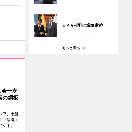
ＥＰＡ視野に議論継続
もっと見る
大会一次
層の鋼板
（平川市新
ト「溶接人
ている。