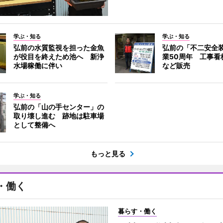
学ぶ・知る
学ぶ・知る
弘前の水質監視を担った金魚
弘前の「不二安全
が役目を終えため池へ 新浄
業50周年 工事看
水場稼働に伴い
など販売
学ぶ・知る
弘前の「山の手センター」の
取り壊し進む 跡地は駐車場
として整備へ
もっと見る
・働く
暮らす・働く