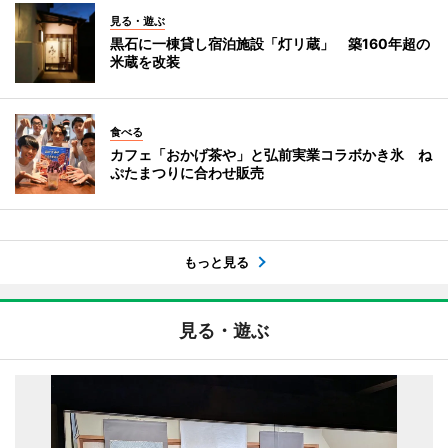
見る・遊ぶ
黒石に一棟貸し宿泊施設「灯リ蔵」 築160年超の
米蔵を改装
食べる
カフェ「おかげ茶や」と弘前実業コラボかき氷 ね
ぷたまつりに合わせ販売
もっと見る
見る・遊ぶ