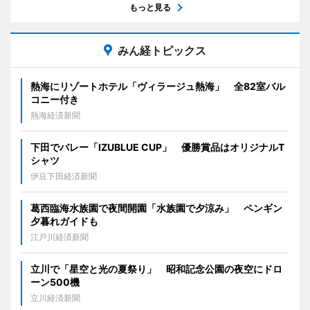
もっと見る
みん経トピックス
熱海にリゾートホテル「ヴィラージュ熱海」 全82室バル
コニー付き
熱海経済新聞
下田でバレー「IZUBLUE CUP」 優勝賞品はオリジナルT
シャツ
伊豆下田経済新聞
葛西臨海水族園で夜間開園「水族園で夕涼み」 ペンギン
夕暮れガイドも
江戸川経済新聞
立川で「星空と光の夏祭り」 昭和記念公園の夜空にドロ
ーン500機
立川経済新聞