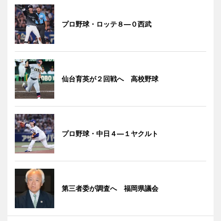
プロ野球・ロッテ８―０西武
仙台育英が２回戦へ 高校野球
プロ野球・中日４―１ヤクルト
第三者委が調査へ 福岡県議会