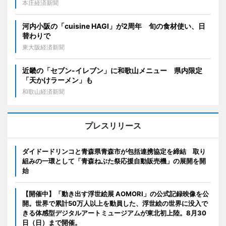
本庄経済新聞
河内小阪の「cuisine HAGI」が2周年 旬の食材使い、日
替わりで
東大阪経済新聞
近畿の「セブン-イレブン」に和歌山メニュー 県内限定
「天かけラーメン」も
和歌山経済新聞
プレスリリース
ダイドードリンコと青森県青森市が包括連携協定を締結 取り
組みの一環として「青森ねぶた祭応援自動販売機」の展開を開
始
【開催中】「動き出す浮世絵展 AOMORI」の公式記録映像を公
開。世界で累計50万人以上を動員した、浮世絵の世界に没入で
きる体感型デジタルアートミュージアムが東北初上陸。8月30
日（日）まで開催。