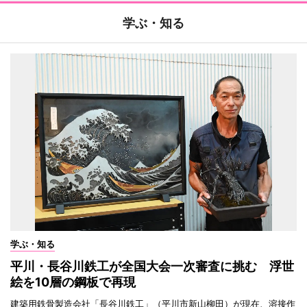
学ぶ・知る
学ぶ・知る
平川・長谷川鉄工が全国大会一次審査に挑む 浮世
絵を10層の鋼板で再現
建築用鉄骨製造会社「長谷川鉄工」（平川市新山柳田）が現在、溶接作