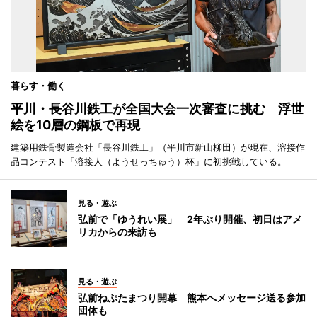
暮らす・働く
平川・長谷川鉄工が全国大会一次審査に挑む 浮世
絵を10層の鋼板で再現
建築用鉄骨製造会社「長谷川鉄工」（平川市新山柳田）が現在、溶接作
品コンテスト「溶接人（ようせっちゅう）杯」に初挑戦している。
見る・遊ぶ
弘前で「ゆうれい展」 2年ぶり開催、初日はアメ
リカからの来訪も
見る・遊ぶ
弘前ねぷたまつり開幕 熊本へメッセージ送る参加
団体も