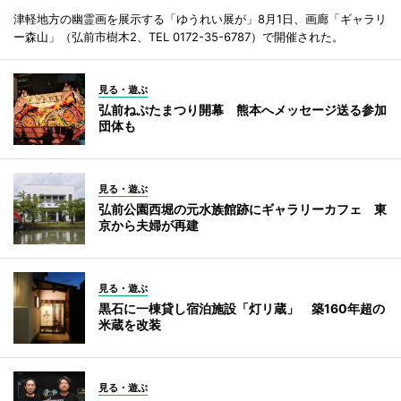
津軽地方の幽霊画を展示する「ゆうれい展が」8月1日、画廊「ギャラリ
ー森山」（弘前市樹木2、TEL 0172-35-6787）で開催された。
見る・遊ぶ
弘前ねぷたまつり開幕 熊本へメッセージ送る参加
団体も
見る・遊ぶ
弘前公園西堀の元水族館跡にギャラリーカフェ 東
京から夫婦が再建
見る・遊ぶ
黒石に一棟貸し宿泊施設「灯リ蔵」 築160年超の
米蔵を改装
見る・遊ぶ