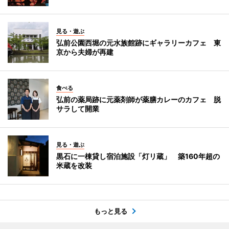
見る・遊ぶ
弘前公園西堀の元水族館跡にギャラリーカフェ 東
京から夫婦が再建
食べる
弘前の薬局跡に元薬剤師が薬膳カレーのカフェ 脱
サラして開業
見る・遊ぶ
黒石に一棟貸し宿泊施設「灯リ蔵」 築160年超の
米蔵を改装
もっと見る