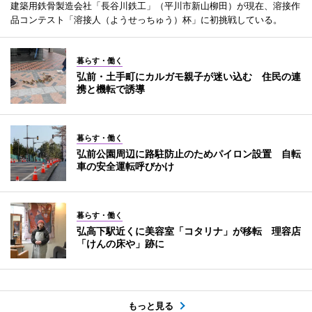
建築用鉄骨製造会社「長谷川鉄工」（平川市新山柳田）が現在、溶接作
品コンテスト「溶接人（ようせっちゅう）杯」に初挑戦している。
暮らす・働く
弘前・土手町にカルガモ親子が迷い込む 住民の連
携と機転で誘導
暮らす・働く
弘前公園周辺に路駐防止のためパイロン設置 自転
車の安全運転呼びかけ
暮らす・働く
弘高下駅近くに美容室「コタリナ」が移転 理容店
「けんの床や」跡に
もっと見る