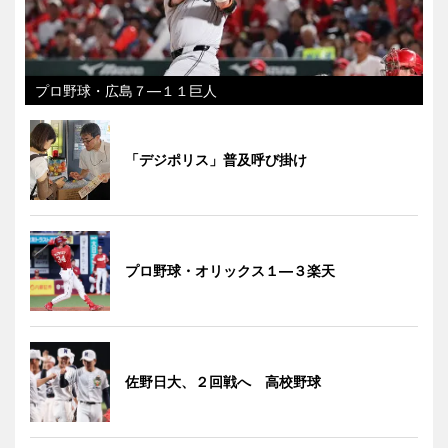
プロ野球・広島７―１１巨人
「デジポリス」普及呼び掛け
プロ野球・オリックス１―３楽天
佐野日大、２回戦へ 高校野球