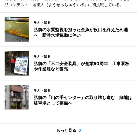
品コンテスト「溶接人（ようせっちゅう）杯」に初挑戦している。
学ぶ・知る
弘前の水質監視を担った金魚が役目を終えため池
へ 新浄水場稼働に伴い
学ぶ・知る
弘前の「不二安全装具」が創業50周年 工事看板
や作業服など販売
学ぶ・知る
弘前の「山の手センター」の取り壊し進む 跡地は
駐車場として整備へ
もっと見る