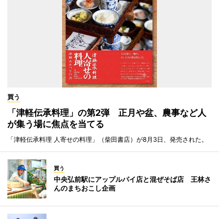
買う
「津軽伝承料理」の第2弾 正月や盆、農事など人
が集う場に焦点を当てる
「津軽伝承料理 人寄せの料理」（柴田書店）が8月3日、発売された。
買う
中央弘前駅にアップルパイ店と混ぜそば店 王林さ
んのまちおこし企画