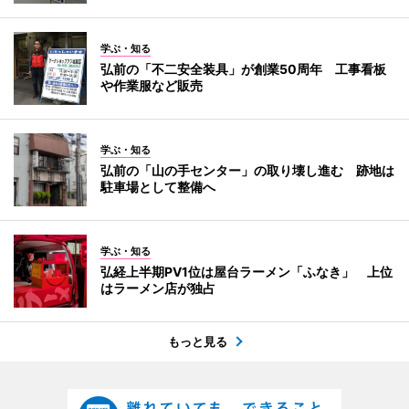
学ぶ・知る
弘前の「不二安全装具」が創業50周年 工事看板
や作業服など販売
学ぶ・知る
弘前の「山の手センター」の取り壊し進む 跡地は
駐車場として整備へ
学ぶ・知る
弘経上半期PV1位は屋台ラーメン「ふなき」 上位
はラーメン店が独占
もっと見る