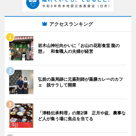
アクセスランキング
岩木山神社向かいに「お山の花彩食堂 龍の
憩」 和食職人の夫婦が経営
弘前の薬局跡に元薬剤師が薬膳カレーのカフ
ェ 脱サラして開業
「津軽伝承料理」の第2弾 正月や盆、農事な
ど人が集う場に焦点を当てる