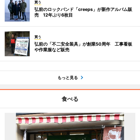
買う
弘前のロックバンド「creeps」が新作アルバム販
売 12年ぶり6枚目
買う
弘前の「不二安全装具」が創業50周年 工事看板
や作業服など販売
もっと見る
食べる