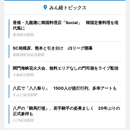
みん経トピックス
香港・九龍塘に韓国料理店「Social」 韓国定番料理を現
代風に
香港経済新聞
SC相模原、熊本と引き分け J3リーグ開幕
相模原町田経済新聞
関門海峡花火大会、無料エリアなしの門司側をライブ配信
小倉経済新聞
八広で「八八祭り」 1500人が提灯行列、多幸アートも
すみだ経済新聞
八戸の「騎馬打毬」、若手騎手の姿勇ましく 20年ぶりの
正式参拝も
八戸経済新聞