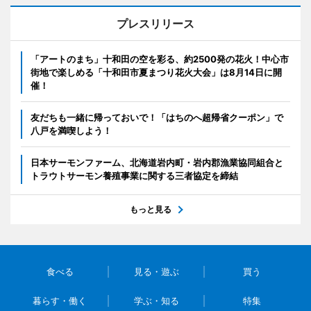
プレスリリース
「アートのまち」十和田の空を彩る、約2500発の花火！中心市
街地で楽しめる「十和田市夏まつり花火大会」は8月14日に開
催！
友だちも一緒に帰っておいで！「はちのへ超帰省クーポン」で
八戸を満喫しよう！
日本サーモンファーム、北海道岩内町・岩内郡漁業協同組合と
トラウトサーモン養殖事業に関する三者協定を締結
もっと見る
食べる
見る・遊ぶ
買う
暮らす・働く
学ぶ・知る
特集