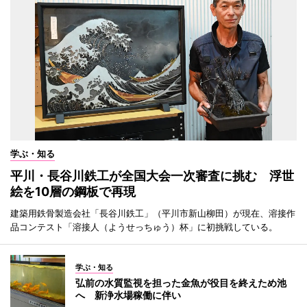
学ぶ・知る
平川・長谷川鉄工が全国大会一次審査に挑む 浮世
絵を10層の鋼板で再現
建築用鉄骨製造会社「長谷川鉄工」（平川市新山柳田）が現在、溶接作
品コンテスト「溶接人（ようせっちゅう）杯」に初挑戦している。
学ぶ・知る
弘前の水質監視を担った金魚が役目を終えため池
へ 新浄水場稼働に伴い