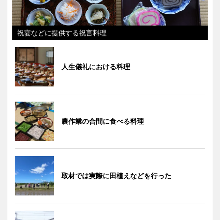
祝宴などに提供する祝言料理
人生儀礼における料理
農作業の合間に食べる料理
取材では実際に田植えなどを行った