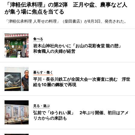
「津軽伝承料理」の第2弾 正月や盆、農事など人
が集う場に焦点を当てる
「津軽伝承料理 人寄せの料理」（柴田書店）が8月3日、発売された。
食べる
岩木山神社向かいに「お山の花彩食堂 龍の憩」
和食職人の夫婦が経営
暮らす・働く
平川・長谷川鉄工が全国大会一次審査に挑む 浮世
絵を10層の鋼板で再現
見る・遊ぶ
弘前で「ゆうれい展」 2年ぶり開催、初日はアメ
リカからの来訪も