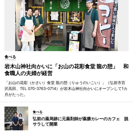
食べる
岩木山神社向かいに「お山の花彩食堂 龍の憩」 和
食職人の夫婦が経営
「お山の花彩（かさい）食堂 龍の憩（りゅうのいこい）」（弘前市百
沢高田、TEL 070-3763-0714）が岩木山神社向かいにオープンして1カ
月がたった。
食べる
弘前の薬局跡に元薬剤師が薬膳カレーのカフェ 脱
サラして開業