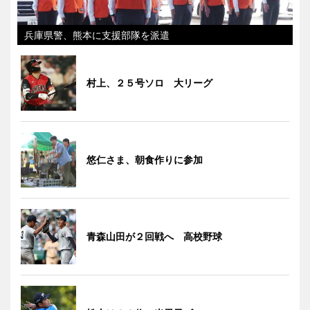
兵庫県警、熊本に支援部隊を派遣
村上、２５号ソロ 大リーグ
悠仁さま、朝食作りに参加
青森山田が２回戦へ 高校野球