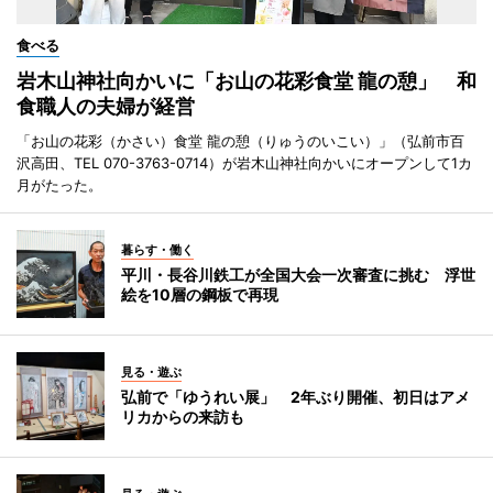
食べる
岩木山神社向かいに「お山の花彩食堂 龍の憩」 和
食職人の夫婦が経営
「お山の花彩（かさい）食堂 龍の憩（りゅうのいこい）」（弘前市百
沢高田、TEL 070-3763-0714）が岩木山神社向かいにオープンして1カ
月がたった。
暮らす・働く
平川・長谷川鉄工が全国大会一次審査に挑む 浮世
絵を10層の鋼板で再現
見る・遊ぶ
弘前で「ゆうれい展」 2年ぶり開催、初日はアメ
リカからの来訪も