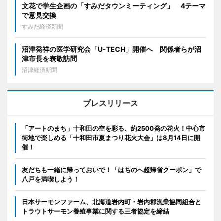
文花で学生企画の「すみだタウンミーティング」 4テーマ
で意見交換
すみだ経済新聞
沼津発祥の医学研究会「U-TECH」開催へ 関係者らが沼
津市長を表敬訪問
沼津経済新聞
プレスリリース
「アートのまち」十和田の空を彩る、約2500発の花火！中心市
街地で楽しめる「十和田市夏まつり花火大会」は8月14日に開
催！
友だちも一緒に帰っておいで！「はちのへ超帰省クーポン」で
八戸を満喫しよう！
日本サーモンファーム、北海道岩内町・岩内郡漁業協同組合と
トラウトサーモン養殖事業に関する三者協定を締結