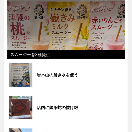
スムージーを3種提供
岩木山の湧き水を使う
店内に飾る蛇の抜け殻