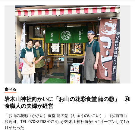
食べる
岩木山神社向かいに「お山の花彩食堂 龍の憩」 和
食職人の夫婦が経営
「お山の花彩（かさい）食堂 龍の憩（りゅうのいこい）」（弘前市百
沢高田、TEL 070-3763-0714）が岩木山神社向かいにオープンして1カ
月がたった。