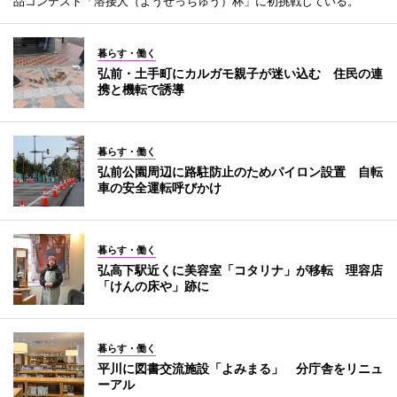
品コンテスト「溶接人（ようせっちゅう）杯」に初挑戦している。
暮らす・働く
弘前・土手町にカルガモ親子が迷い込む 住民の連
携と機転で誘導
暮らす・働く
弘前公園周辺に路駐防止のためパイロン設置 自転
車の安全運転呼びかけ
暮らす・働く
弘高下駅近くに美容室「コタリナ」が移転 理容店
「けんの床や」跡に
暮らす・働く
平川に図書交流施設「よみまる」 分庁舎をリニュ
ーアル