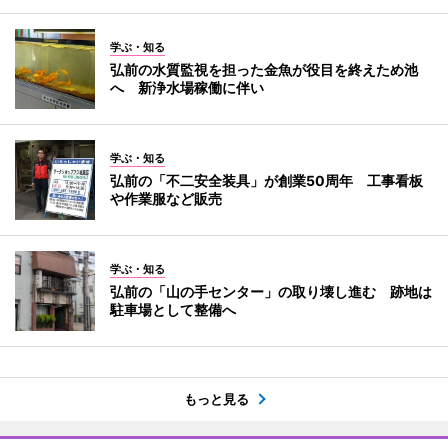
学ぶ・知る
弘前の水質監視を担った金魚が役目を終えため池
へ 新浄水場稼働に伴い
学ぶ・知る
弘前の「不二安全装具」が創業50周年 工事看板
や作業服など販売
学ぶ・知る
弘前の「山の手センター」の取り壊し進む 跡地は
駐車場として整備へ
もっと見る