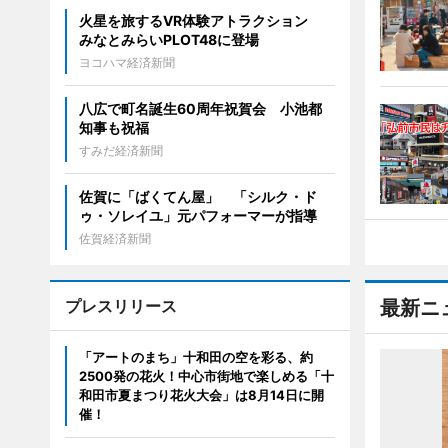
火星を旅するVR体験アトラクション
みなとみらいPLOT48に登場
ヨコハマ経済新聞
八広で町名誕生60周年祝賀会 小池都
知事も祝福
すみだ経済新聞
佐賀に「ばくてん屋」 「シルク・ド
ゥ・ソレイユ」元パフォーマーが指導
佐賀経済新聞
プレスリリース
最新ニ
「アートのまち」十和田の空を彩る、約
2500発の花火！中心市街地で楽しめる「十
和田市夏まつり花火大会」は8月14日に開
催！