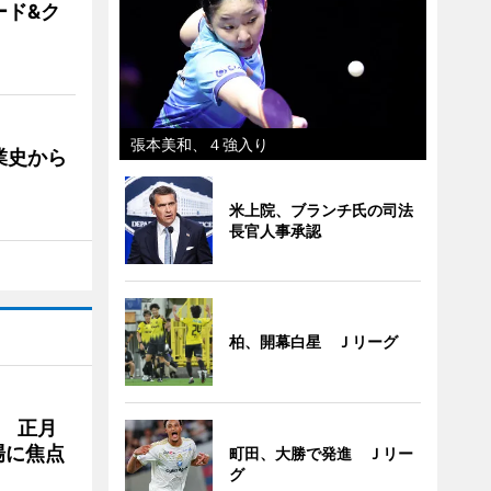
ード&ク
張本美和、４強入り
業史から
米上院、ブランチ氏の司法
長官人事承認
柏、開幕白星 Ｊリーグ
 正月
場に焦点
町田、大勝で発進 Ｊリー
グ