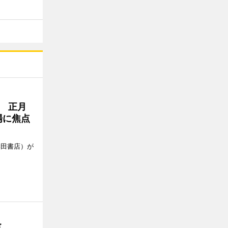
 正月
場に焦点
柴田書店）が
ド