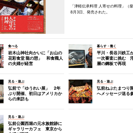
「津軽伝承料理 人寄せの料理」（
8月3日、発売された。
食べる
暮らす・働く
岩木山神社向かいに「お山の
平川・長谷川鉄工
花彩食堂 龍の憩」 和食職人
一次審査に挑む 浮
の夫婦が経営
層の鋼板で再現
見る・遊ぶ
見る・遊ぶ
弘前で「ゆうれい展」 2年
弘前ねぷたまつり
ぶり開催、初日はアメリカか
へメッセージ送る
らの来訪も
見る・遊ぶ
弘前公園西堀の元水族館跡に
ギャラリーカフェ 東京から