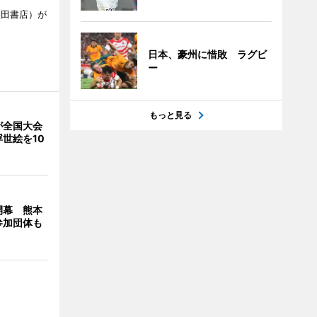
柴田書店）が
日本、豪州に惜敗 ラグビ
ー
もっと見る
が全国大会
世絵を10
開幕 熊本
参加団体も