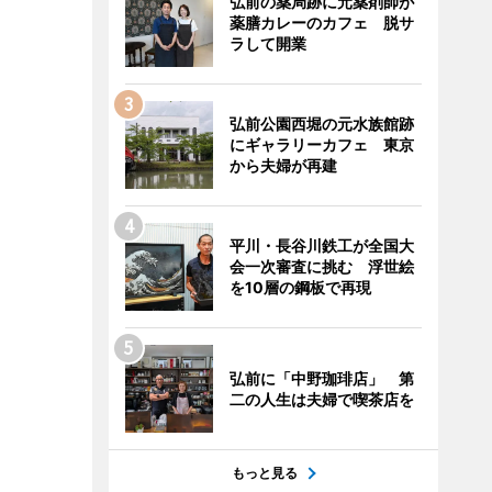
弘前の薬局跡に元薬剤師が
薬膳カレーのカフェ 脱サ
ラして開業
弘前公園西堀の元水族館跡
にギャラリーカフェ 東京
から夫婦が再建
平川・長谷川鉄工が全国大
会一次審査に挑む 浮世絵
を10層の鋼板で再現
弘前に「中野珈琲店」 第
二の人生は夫婦で喫茶店を
もっと見る