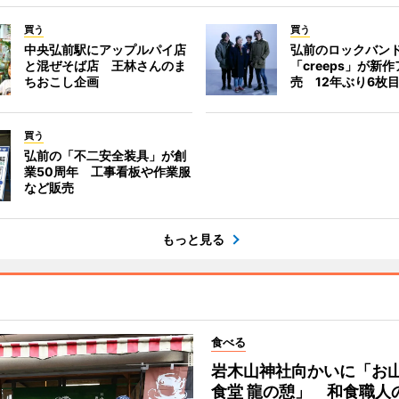
買う
買う
中央弘前駅にアップルパイ店
弘前のロックバン
と混ぜそば店 王林さんのま
「creeps」が新
ちおこし企画
売 12年ぶり6枚
買う
弘前の「不二安全装具」が創
業50周年 工事看板や作業服
など販売
もっと見る
食べる
岩木山神社向かいに「お
食堂 龍の憩」 和食職人