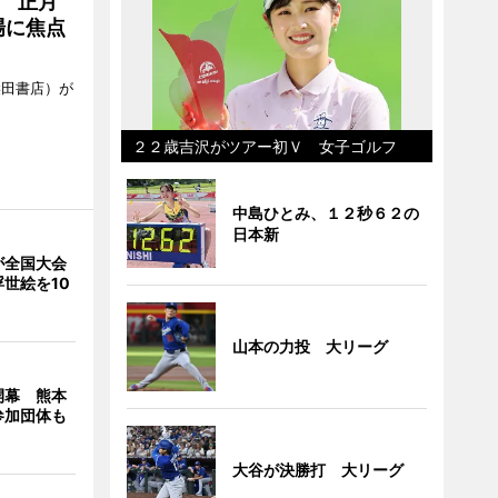
 正月
場に焦点
柴田書店）が
２２歳吉沢がツアー初Ｖ 女子ゴルフ
中島ひとみ、１２秒６２の
日本新
が全国大会
世絵を10
山本の力投 大リーグ
開幕 熊本
参加団体も
大谷が決勝打 大リーグ