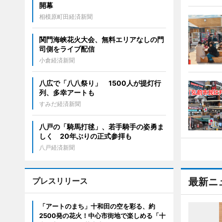
開幕
相模原町田経済新聞
関門海峡花火大会、無料エリアなしの門
司側をライブ配信
小倉経済新聞
八広で「八八祭り」 1500人が提灯行
列、多幸アートも
すみだ経済新聞
八戸の「騎馬打毬」、若手騎手の姿勇ま
しく 20年ぶりの正式参拝も
八戸経済新聞
プレスリリース
最新ニ
「アートのまち」十和田の空を彩る、約
2500発の花火！中心市街地で楽しめる「十