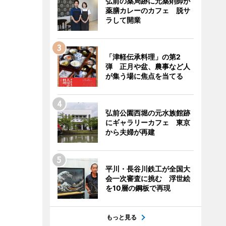
弘前の薬局跡に元薬剤師が
薬膳カレーのカフェ 脱サ
ラして開業
「津軽伝承料理」の第2
弾 正月や盆、農事など人
が集う場に焦点を当てる
弘前公園西堀の元水族館跡
にギャラリーカフェ 東京
から夫婦が再建
平川・長谷川鉄工が全国大
会一次審査に挑む 浮世絵
を10層の鋼板で再現
もっと見る