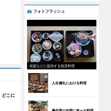
フォトフラッシュ
祝宴などに提供する祝言料理
人生儀礼における料理
。どこに
農作業の合間に食べる料理